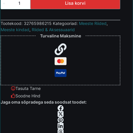
Lisa korvi
Tootekood:
32765986215
Kategooriad:
Meeste Riided
,
Meeste kindad
,
Riided & Aksessuaarid
Turvaline Maksmine
Tasuta Tarne
Soodne Hind
Jaga oma sõpradega seda soodsat toodet: