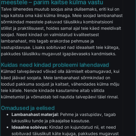
meestele – parim kaitse külma vastu
Talve lähenedes muutub soojus aina olulisemaks, eriti kui on
vaja kaitsta oma käsi külma ilmaga. Meie soojad lambanahast
sõrmkindad meestele pakuvad täiuslikku kombinatsiooni
stiilist ja praktilisusest, hoides samal ajal teie käed meeldivalt
soojad. Need kindad on valmistatud kvaliteetsest
lambanahast, mis tagab erakordse pehmuse ja
vastupidavuse. Lisaks sobituvad nad ideaalselt teie kätega,
pakkudes täiuslikku mugavust igapäevaseks kandmiseks.
Kuidas need kindad probleemi lahendavad
Külmad talvepäevad võivad olla äärmiselt ebamugavad, kui
käed jäävad soojata. Meie lambanahast sõrmkindad on
loodud pakkuma soojust ja kaitset, vähendades külma mõju
teie kätele. Nende kindade kasutamine aitab vältida
külmetumist ja võimaldab teil nautida talvepäevi täiel rinnal.
Omadused ja eelised
Lambanahast materjal:
Pehme ja vastupidav, tagab
luksusliku tunde ja pikaajalise kasutuse.
Ideaalne sobivus:
Kindad on kujundatud nii, et need
sobituvad täiuslikult käte kujuga, pakkudes mugavust