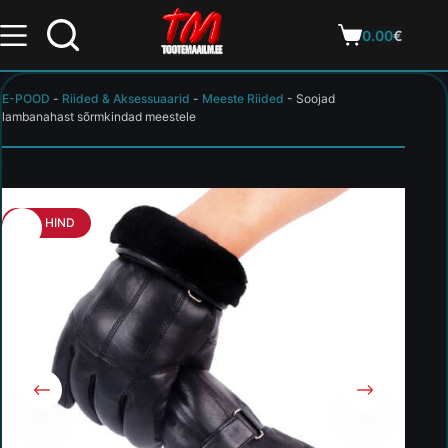
0.00
€
E-POOD
-
Riided & Aksessuaarid
-
Meeste Riided
-
Soojad
lambanahast sõrmkindad meestele
HEA HIND