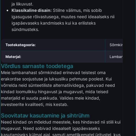
ja liikuvust.
Klassikaline disain:
Stiilne välimus, mis sobib
igasuguse rõivastusega, muutes need ideaalseks nii
igapäevaseks kandmiseks kui ka erilisteks
sündmusteks.
Tootekategooria:
Sõrmkindad
Materjal:
Lambanahk
Võrdlus sarnaste toodetega
Meie lambanahast sõrmkindad erinevad teistest oma
erakordse soojustuse ja luksusliku pehmuse poolest. Kui
võrrelda neid sünteetiliste alternatiividega, pakuvad need
kindad loomulikku hingavust ja mugavust, mida teised
materjalid ei suuda pakkuda. Valides meie kindad,
investeerite kvaliteeti, mis kestab.
Soovitatav kasutamine ja sihtrühm
Need kindad on mõeldud meestele, kes hindavad nii stiili kui
mugavust. Need sobivad ideaalselt igapäevaseks
kasutamiseks külmal ajal, samuti ametlikematel üritustel, kus