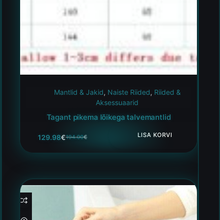
Mantlid & Jakid
,
Naiste Riided
,
Riided &
Aksessuaarid
Tagant pikema lõikega talvemantlid
LISA KORVI
129.98
€
194.00
€