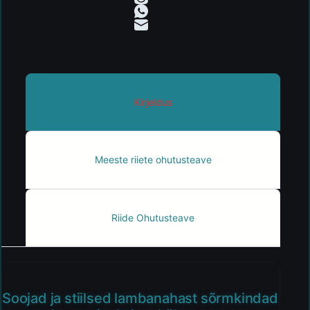
Kirjeldus
Meeste riiete ohutusteave
Riide Ohutusteave
Soojad ja stiilsed lambanahast sõrmkindad