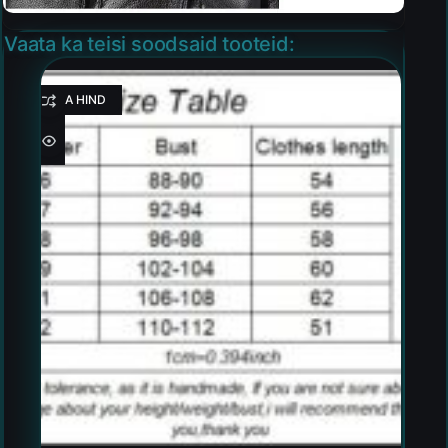
Vaata ka teisi soodsaid tooteid:
HEA HIND