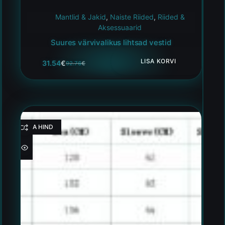
Mantlid & Jakid
,
Naiste Riided
,
Riided &
Aksessuaarid
Suures värvivalikus lihtsad vestid
LISA KORVI
31.54
€
92.76
€
HEA HIND