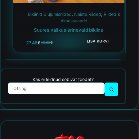
Bikiinid & ujumisriided
,
Naiste Riided
,
Riided &
Aksessuaarid
Suures valikus erinevaid bikiine
LISA KORVI
27.48
€
43.62
€
Kas ei leidnud sobivat toodet?