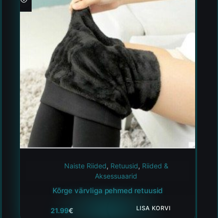
Naiste Riided
,
Retuusid
,
Riided &
Aksessuaarid
Kõrge värvliga pehmed retuusid
LISA KORVI
21.99
€