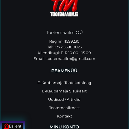
Tootemaailm OÜ
Reg nr: 11599230
Tel: +372 56900025
Klienditugi: E-R 10:00 - 15.00
Email:
tootemaailm@gmail.com
PEAMENÜÜ
E-Kaubamaja Tootekataloog
E-Kaubamaja Sisukaart
Uudised / Artiklid
Tootemaailmast
Kontakt
Esileht
MINU KONTO