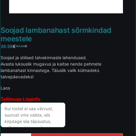
Soojad lambanahast sõrmkindad
meestele
36.98
€
47.24
€
Soojad ja stiilsed talvekinnaste lahendused.
Avasta luksuslik mugavus ja kaitse nende pehmete
lambanahast kinnastega. Täiuslik valik külmadeks
talvepäevadeks!
Laos
Tellimuse Lisainfo