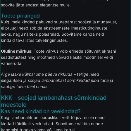
soovite jätta endast elegantse mulje.
Toote piirangud
Kuigi meie kindad pakuvad suurepärast soojust ja mugavust,
ei pruugi need sobida ekstreemsete ilmastikutingimuste
jaoks, nagu näiteks polaaralad. Soovitame kanda neid
kindaid tavalistes talvetingimustes.
Oluline märkus:
Toote värvus võib erineda sõltuvalt ekraani
seadistustest ning mõõtmed võivad käsitsi mõõtmisel veidi
varieeruda.
Ärge laske külmal oma päeva rikkuda – tellige need
elegantsed ja soojad lambanahast sõrmkindad juba täna ja
nautige talve täiel rinnal!
KKK – soojad lambanahast sõrmkindad
meestele
Kas need kindad on veekindlad?
Kuigi lambanahk on looduslikult vett tõrjuv, ei ole need
kindad täielikult veekindlad. Soovitame vältida nende
kandmist tugeva vihma või lume korral.