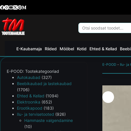
E-Kaubamaja
Riided
Mööbel
Kotid
Ehted & Kellad
Beebi
E-POOD
-
Ilu- ja
E-POOD: Tootekategooriad
Autokaubad
(327)
Beebikaubad ja lastekaubad
(1706)
Ehted & Kellad
(1094)
Elektroonika
(652)
Erootikapood
(183)
Ilu- ja tervisetooted
(926)
Hammaste valgendamine
(10)