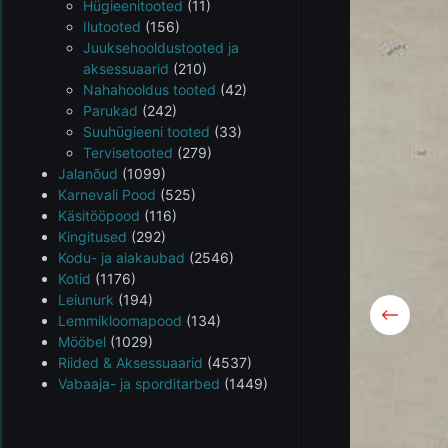
Hügieenitooted
(11)
Ilutooted
(156)
Juuksehooldustooted ja
aksessuaarid
(210)
Nahahooldus tooted
(42)
Parukad
(242)
Suuhügieeni tooted
(33)
Tervisetooted
(279)
Jalanõud
(1099)
Karnevali Pood
(525)
Käsitööpood
(116)
Kingitused
(292)
Kodu- ja aiakaubad
(2546)
Kotid
(1176)
Leiunurk
(194)
Lemmikloomapood
(134)
Mööbel
(1029)
Riided & Aksessuaarid
(4537)
Vabaaja- ja sporditarbed
(1449)