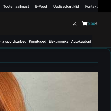
Tootemaailmast
E-Pood
Uudised/artiklid
Kontakt
0.00
€
 ja sporditarbed
Kingitused
Elektroonika
Autokaubad