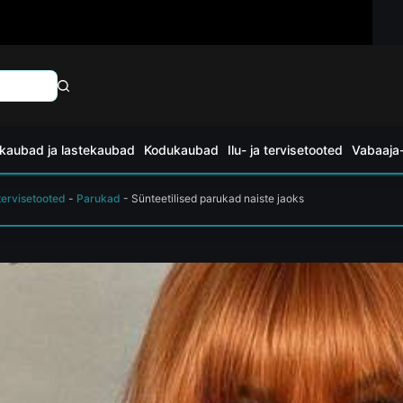
kaubad ja lastekaubad
Kodukaubad
Ilu- ja tervisetooted
Vabaaja-
 tervisetooted
-
Parukad
-
Sünteetilised parukad naiste jaoks