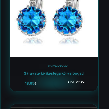
Kõrvarõngad
Säravate kivikestega kõrvarõngad
LISA KORVI
18.65
€