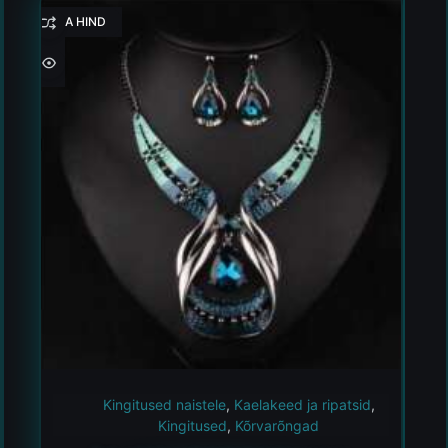
HEA HIND
Kingitused naistele
,
Kaelakeed ja ripatsid
,
Kingitused
,
Kõrvarõngad