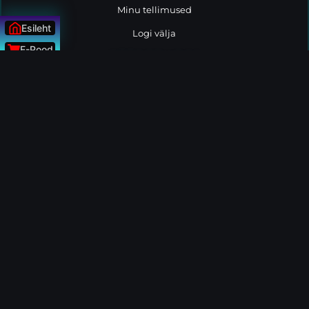
Minu tellimused
Esileht
Logi välja
E-Pood
MÜÜGIPOLIITIKA
Uudised
Müügitingimused
ÜLESSE
Privaatsuspoliitika
Tarnetingimused
Järelmaks
Turvaline Ostukoht
Jäätmekäitlus
© Kõik õigused kaitstud Tootemaailm.ee