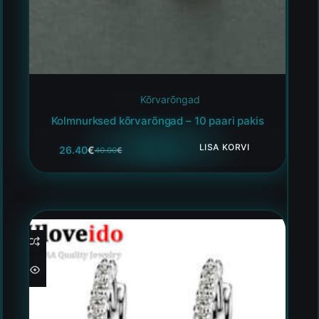
Kõrvarõngad
Kolmnurksed kõrvarõngad – 10 paari pakis
LISA KORVI
26.40
€
40.00
€