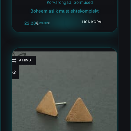
Kõrvarõngad
,
Sõrmused
Boheemlaslik must ehtekomplekt
LISA KORVI
22.28
€
29.32
€
HEA HIND