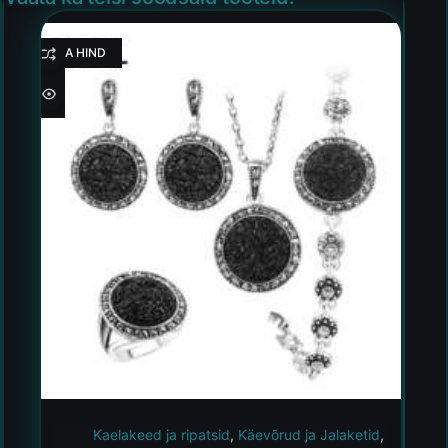
HEA HIND
Kaelakeed ja ripatsid
,
Käevõrud ja Jalaketid
,