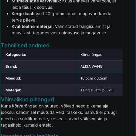
Mitmekülgne värvivalik:
Kuus erinevat värvitooni, et
leida täiuslik sobivus.
Kerge kaal:
Vaid 20 grammi paar, mugavad kanda
terve päeva.
Kvaliteetne materjal:
Valmistatud tsingisulamist ja
puuvillast, tagades vastupidavuse ja mugavuse.
Tehnilised andmed
Kategooria:
Kõrvarõngad
Bränd:
ALISA WANG
Mõõdud:
10.5cm x 3.5cm
Materjal:
Tsingisulam, puuvill
Võimalikud piirangud
Kuna kõrvarõngad on suured, võivad need pikema aja
jooksul kandmisel muutuda veidi raskeks. Samuti ei pruugi
need olla sobilikud neile, kes eelistavad väiksemaid ja
tagasihoidlikumaid ehteid.