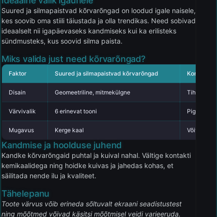
Ideaalne valik igaühele
Suured ja silmapaistvad kõrvarõngad on loodud igale naisele,
kes soovib oma stiili täiustada ja olla trendikas. Need sobivad
ideaalselt nii igapäevaseks kandmiseks kui ka erilisteks
sündmusteks, kus soovid silma paista.
Miks valida just need kõrvarõngad?
Faktor
Suured ja silmapaistvad kõrvarõngad
Konkurend
Disain
Geomeetriline, mitmekülgne
Tihti lihts
Värvivalik
6 erinevat tooni
Pigem piir
Mugavus
Kerge kaal
Võivad oll
Kandmise ja hoolduse juhend
Kandke kõrvarõngaid puhtal ja kuival nahal. Vältige kontakti
kemikaalidega ning hoidke kuivas ja jahedas kohas, et
säilitada nende ilu ja kvaliteet.
Tähelepanu
Toote värvus võib erineda sõltuvalt ekraani seadistustest
ning mõõtmed võivad käsitsi mõõtmisel veidi varieeruda.