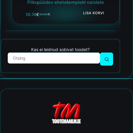
Pilkupüüdev ehetekomplekt naistele
LISA KORVI
10.74
€
16.52
€
Kas ei leidnud sobivat toodet?