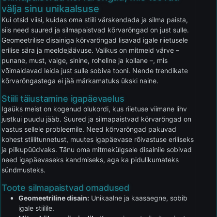
välja sinu unikaalsuse
Kui otsid viisi, kuidas oma stiili värskendada ja silma paista,
siis need suured ja silmapaistvad kõrvarõngad on just sulle.
Geomeetrilise disainiga kõrvarõngad lisavad igale riietusele
erilise sära ja meeldejäävuse. Valikus on mitmeid värve –
punane, must, valge, sinine, roheline ja kollane –, mis
võimaldavad leida just sulle sobiva tooni. Nende trendikate
kõrvarõngastega ei jää märkamatuks ükski naine.
Stiili täiustamine igapäevaelus
Igaüks meist on kogenud olukordi, kus riietuse viimane lihv
justkui puudu jääb. Suured ja silmapaistvad kõrvarõngad on
vastus sellele probleemile. Need kõrvarõngad pakuvad
kohest stiilitunnetust, muutes igapäevase rõivastuse eriliseks
ja pilkupüüdvaks. Tänu oma mitmekülgsele disainile sobivad
need igapäevaseks kandmiseks, aga ka pidulikumateks
sündmusteks.
Toote silmapaistvad omadused
Geomeetriline disain:
Unikaalne ja kaasaegne, sobib
igale stiilile.