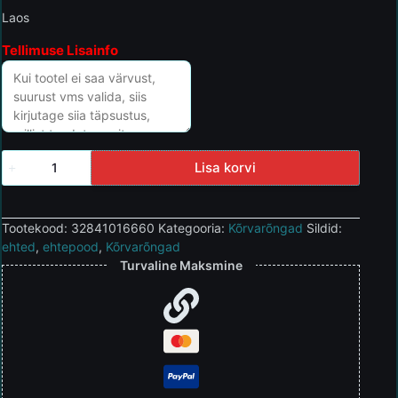
Laos
Tellimuse Lisainfo
Lisa korvi
Tootekood:
32841016660
Kategooria:
Kõrvarõngad
Sildid:
ehted
,
ehtepood
,
Kõrvarõngad
Turvaline Maksmine