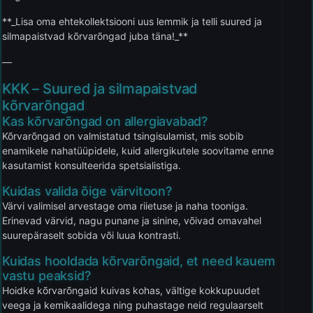
**_Lisa oma ehtekollektsiooni uus lemmik ja telli suured ja
silmapaistvad kõrvarõngad juba täna!_**
—
KKK – Suured ja silmapaistvad
kõrvarõngad
Kas kõrvarõngad on allergiavabad?
Kõrvarõngad on valmistatud tsingisulamist, mis sobib
enamikele nahatüüpidele, kuid allergikutele soovitame enne
kasutamist konsulteerida spetsialistiga.
Kuidas valida õige värvitoon?
Värvi valimisel arvestage oma riietuse ja naha tooniga.
Erinevad värvid, nagu punane ja sinine, võivad omavahel
suurepäraselt sobida või luua kontrasti.
Kuidas hooldada kõrvarõngaid, et need kauem
vastu peaksid?
Hoidke kõrvarõngaid kuivas kohas, vältige kokkupuudet
veega ja kemikaalidega ning puhastage neid regulaarselt