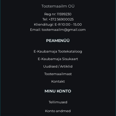
Tootemaailm OÜ
Reg nr: 11599230
Tel: +372 56900025
Klienditugi: E-R 10:00 - 15.00
Email:
tootemaailm@gmail.com
PEAMENÜÜ
E-Kaubamaja Tootekataloog
E-Kaubamaja Sisukaart
Uudised / Artiklid
Tootemaailmast
Kontakt
MINU KONTO
Tellimused
Konto andmed