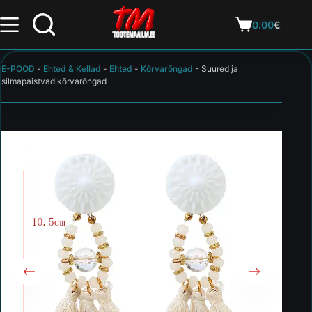
0.00
€
E-POOD
-
Ehted & Kellad
-
Ehted
-
Kõrvarõngad
-
Suured ja
silmapaistvad kõrvarõngad