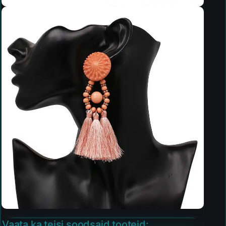
Vaata ka teisi soodsaid tooteid: