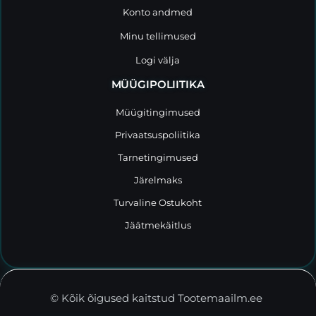
Konto andmed
Minu tellimused
Logi välja
MÜÜGIPOLIITIKA
Müügitingimused
Privaatsuspoliitika
Tarnetingimused
Järelmaks
Turvaline Ostukoht
Jäätmekäitlus
© Kõik õigused kaitstud Tootemaailm.ee