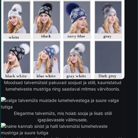
Moodsad talvemütsid pakuvad soojust ja stiili, kaunistatud
lumehelveste mustriga ning saadaval mitmes värvitoonis.
Elegantne talvemüts, mis hoiab sooja ja lisab stiili
igapäevasele välimusele.