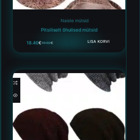
Naiste mütsid
Pitsiliselt õhulised mütsid
LISA KORVI
18.40
€
19.92
€