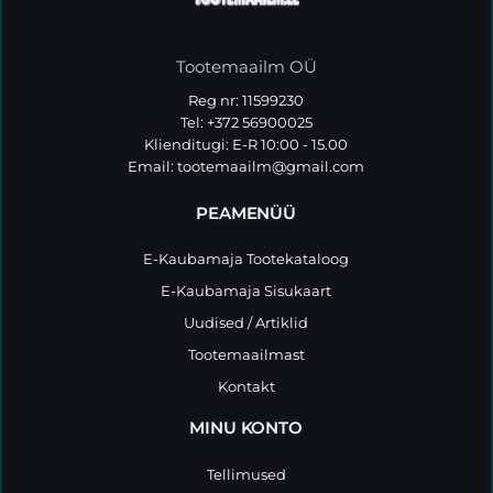
Tootemaailm OÜ
Reg nr: 11599230
Tel: +372 56900025
Klienditugi: E-R 10:00 - 15.00
Email:
tootemaailm@gmail.com
PEAMENÜÜ
E-Kaubamaja Tootekataloog
E-Kaubamaja Sisukaart
Uudised / Artiklid
Tootemaailmast
Kontakt
MINU KONTO
Tellimused