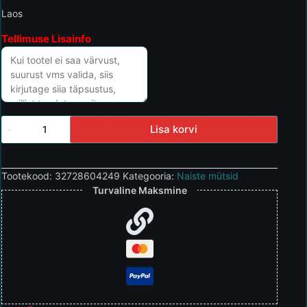
Laos
Tellimuse Lisainfo
Lisa korvi
Tootekood:
32728604249
Kategooria:
Naiste mütsid
Turvaline Maksmine