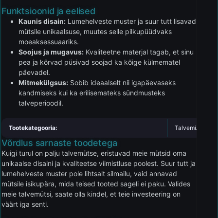
Funktsioonid ja eelised
Kaunis disain:
Lumehelveste muster ja suur tutt lisavad
mütsile unikaalsuse, muutes selle pilkupüüdvaks
moeaksessuaariks.
Soojus ja mugavus:
Kvaliteetne materjal tagab, et sinu
pea ja kõrvad püsivad soojad ka kõige külmematel
päevadel.
Mitmekülgsus:
Sobib ideaalselt nii igapäevaseks
kandmiseks kui ka erilisemateks sündmusteks
talveperioodil.
Tootekategooria:
Talvemütsid
Võrdlus sarnaste toodetega
Kuigi turul on palju talvemütse, eristuvad meie mütsid oma
unikaalse disaini ja kvaliteetse viimistluse poolest. Suur tutt ja
lumehelveste muster pole lihtsalt silmailu, vaid annavad
mütsile isikupära, mida teised tooted sageli ei paku. Valides
meie talvemütsi, saate olla kindel, et teie investeering on
väärt iga senti.