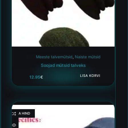
Meeste talvemütsid
,
Naiste mütsid
Soojad mütsid talveks
LISA KORVI
12.95
€
HEA HIND