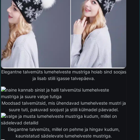
Elegantne talvemüts lumehelveste mustriga hoiab sind soojas
ja lisab stiili igasse talvepäeva.
Moodsad talvemütsid, mis ühendavad lumehelveste mustri ja
suure tuti, pakuvad soojust ja stiili külmadel päevadel.
Elegantne talvemüts, millel on pehme ja hingav kudum,
kaunistatud sädelevate lumehelveste mustriga.