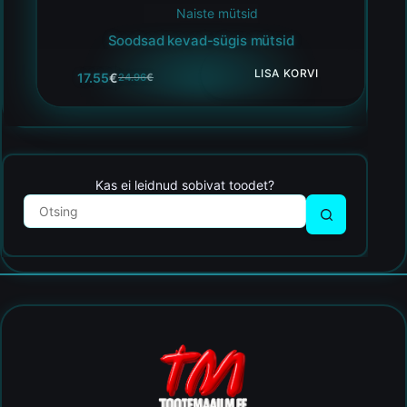
Naiste mütsid
Soodsad kevad-sügis mütsid
LISA KORVI
17.55
€
24.96
€
Kas ei leidnud sobivat toodet?