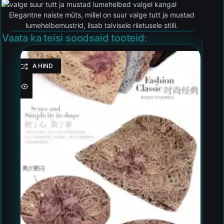
Elegantne naiste müts, millel on suur valge tutt ja mustad
lumehelbemustrid, lisab talvisele riietusele stiili.
Vaata ka teisi soodsaid tooteid:
HEA HIND