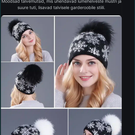
Moodsad talvemütsid, mis ühendavad lumehelveste mustri ja
suure tuti, lisavad talvisele garderoobile stiili.