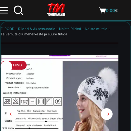
0.00
€
E-POOD
-
Riided & Aksessuaarid
-
Naiste Riided
-
Naiste mütsid
-
Talvemütsid lumehelveste ja suure tutiga
HEA HIND