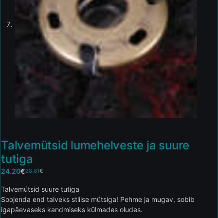
Talvemütsid lumehelveste ja suure
tutiga
24.20
€
28.81
€
Talvemütsid suure tutiga
Soojenda end talveks stiilse mütsiga! Pehme ja mugav, sobib
igapäevaseks kandmiseks külmades oludes.