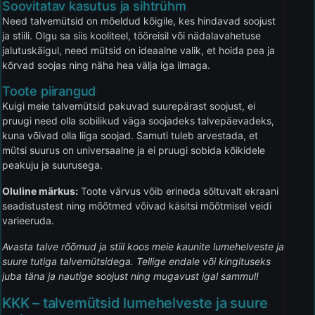
Soovitatav kasutus ja sihtrühm
Need talvemütsid on mõeldud kõigile, kes hindavad soojust
ja stiili. Olgu sa siis kooliteel, tööreisil või nädalavahetuse
jalutuskäigul, need mütsid on ideaalne valik, et hoida pea ja
kõrvad soojas ning näha hea välja iga ilmaga.
Toote piirangud
Kuigi meie talvemütsid pakuvad suurepärast soojust, ei
pruugi need olla sobilikud väga soojadeks talvepäevadeks,
kuna võivad olla liiga soojad. Samuti tuleb arvestada, et
mütsi suurus on universaalne ja ei pruugi sobida kõikidele
peakuju ja suurusega.
Oluline märkus:
Toote värvus võib erineda sõltuvalt ekraani
seadistustest ning mõõtmed võivad käsitsi mõõtmisel veidi
varieeruda.
Avasta talve rõõmud ja stiil koos meie kaunite lumehelveste ja
suure tutiga talvemütsidega. Tellige endale või kingituseks
juba täna ja nautige soojust ning mugavust igal sammul!
KKK – talvemütsid lumehelveste ja suure