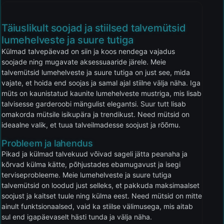
Täiuslikult soojad ja stiilsed talvemütsid
lumehelveste ja suure tutiga
Külmad talvepäevad on siin ja koos nendega vajadus
soojade ning mugavate aksessuaaride järele. Meie
talvemütsid lumehelveste ja suure tutiga on just see, mida
vajate, et hoida end soojas ja samal ajal stiilne välja näha. Iga
müts on kaunistatud kaunite lumehelveste mustriga, mis lisab
talvisesse garderoobi mängulist elegantsi. Suur tutt lisab
omakorda mütsile isikupära ja trendikust. Need mütsid on
ideaalne valik, et tuua talveilmadesse soojust ja rõõmu.
Probleem ja lahendus
Pikad ja külmad talvekuud võivad sageli jätta peanaha ja
kõrvad külma kätte, põhjustades ebamugavust ja isegi
terviseprobleeme. Meie lumehelveste ja suure tutiga
talvemütsid on loodud just selleks, et pakkuda maksimaalset
soojust ja kaitset tuule ning külma eest. Need mütsid on mitte
ainult funktsionaalsed, vaid ka stiilse välimusega, mis aitab
sul end igapäevaselt hästi tunda ja välja näha.