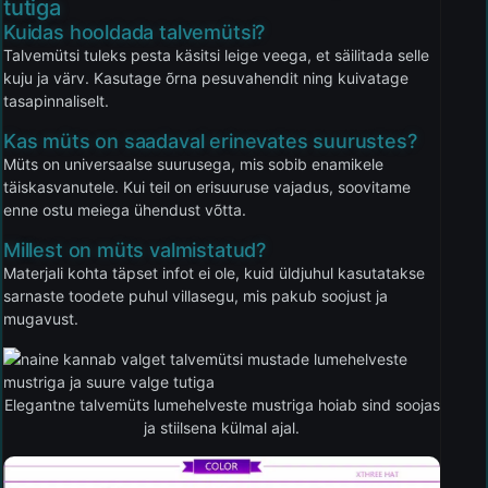
tutiga
Kuidas hooldada talvemütsi?
Talvemütsi tuleks pesta käsitsi leige veega, et säilitada selle
kuju ja värv. Kasutage õrna pesuvahendit ning kuivatage
tasapinnaliselt.
Kas müts on saadaval erinevates suurustes?
Müts on universaalse suurusega, mis sobib enamikele
täiskasvanutele. Kui teil on erisuuruse vajadus, soovitame
enne ostu meiega ühendust võtta.
Millest on müts valmistatud?
Materjali kohta täpset infot ei ole, kuid üldjuhul kasutatakse
sarnaste toodete puhul villasegu, mis pakub soojust ja
mugavust.
Elegantne talvemüts lumehelveste mustriga hoiab sind soojas
ja stiilsena külmal ajal.