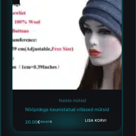
Naiste mütsid
Nööpidega kaunistatud villased mütsid
LISA KORVI
20.00
€
66.67
€