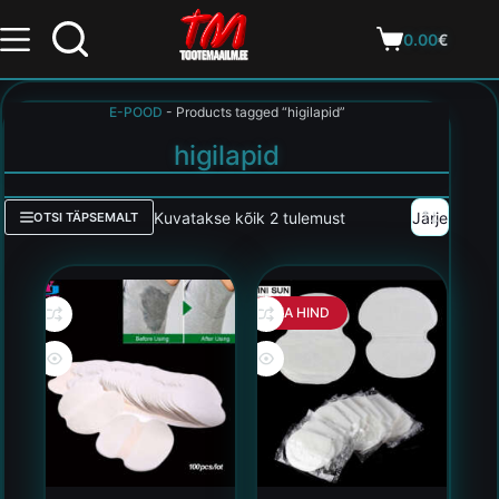
0.00
€
E-POOD
-
Products tagged “higilapid”
higilapid
Kuvatakse kõik 2 tulemust
OTSI TÄPSEMALT
HEA HIND