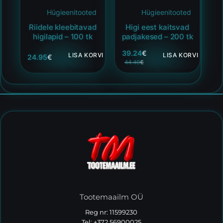
Hügieenitooted
Hügieenitooted
Riidele kleebitavad
Higi eest kaitsvad
higilapid – 100 tk
padjakesed – 200 tk
39.24
€
LISA KORVI
LISA KORVI
24.95
€
44.40
€
Tootemaailm OÜ
Reg nr: 11599230
Tel: +372 56900025