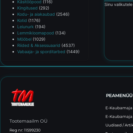
Käsitööpood
(116)
Sinu valikutele
Kingitused
(292)
Kodu- ja aiakaubad
(2546)
Kotid
(1176)
Leiunurk
(194)
Lemmikloomapood
(134)
Mööbel
(1029)
Riided & Aksessuaarid
(4537)
Vabaaja- ja sporditarbed
(1449)
PEAMENÜÜ
E-Kaubamaja 
E-Kaubamaja 
Tootemaailm OÜ
Uudised / Arti
Reg nr: 11599230