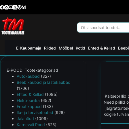
E-Kaubamaja
Riided
Mööbel
Kotid
Ehted & Kellad
Beebi
E-POOD: Tootekategooriad
Autokaubad
(327)
Beebikaubad ja lastekaubad
(1706)
Ehted & Kellad
(1095)
Kaitseprilli
Elektroonika
(652)
Need prillid 
Erootikapood
(183)
jalgratturit
Ilu- ja tervisetooted
(926)
kõigile turvan
Jalanõud
(1099)
Karnevali Pood
(525)