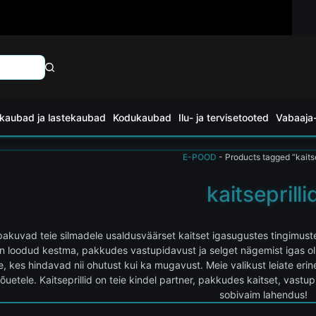
kaubad ja lastekaubad
Kodukaubad
Ilu- ja tervisetooted
Vabaaja-
E-POOD
-
Products tagged “kaitse
kaitseprilli
d pakuvad teie silmadele usaldusväärset kaitset igasugustes tingimus
on loodud kestma, pakkudes vastupidavust ja selget nägemist igas olu
ele, kes hindavad nii ohutust kui ka mugavust. Meie valikust leiate eri
õuetele. Kaitseprillid on teie kindel partner, pakkudes kaitset, vastupi
sobivaim lahendus!