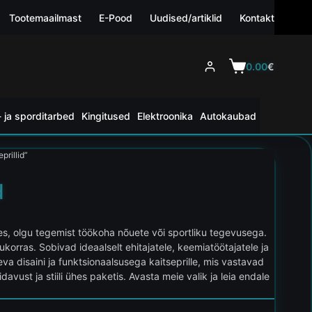
Tootemaailmast
E-Pood
Uudised/artiklid
Kontakt
0.00
€
 ja sporditarbed
Kingitused
Elektroonika
Autokaubad
prillid”
d
tes, olgu tegemist töökoha nõuete või sportliku tegevusega.
korras. Sobivad ideaalselt ehitajatele, keemiatöötajatele ja
neva disaini ja funktsionaalsusega kaitseprille, mis vastavad
davust ja stiili ühes paketis. Avasta meie valik ja leia endale