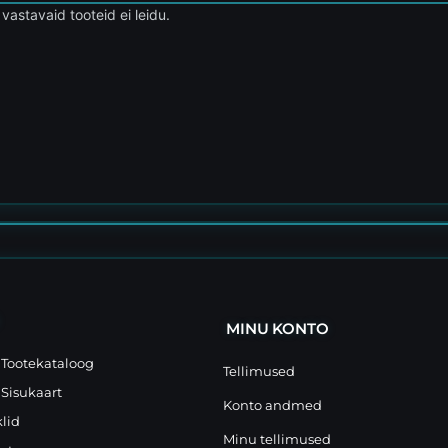
 vastavaid tooteid ei leidu.
MINU KONTO
Tootekataloog
Tellimused
Sisukaart
Konto andmed
klid
Minu tellimused