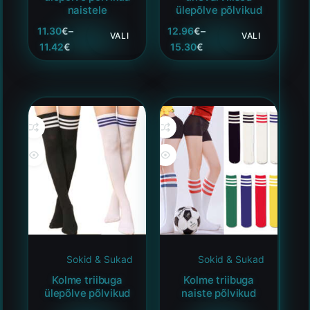
naistele
ülepõlve põlvikud
11.30
€
–
12.96
€
–
VALI
VALI
11.42
€
15.30
€
Sokid & Sukad
Sokid & Sukad
Kolme triibuga
Kolme triibuga
ülepõlve põlvikud
naiste põlvikud