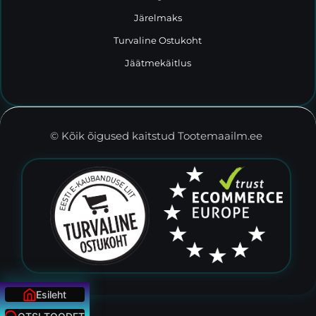
Järelmaks
Turvaline Ostukoht
Jäätmekäitlus
© Kõik õigused kaitstud Tootemaailm.ee
Esileht