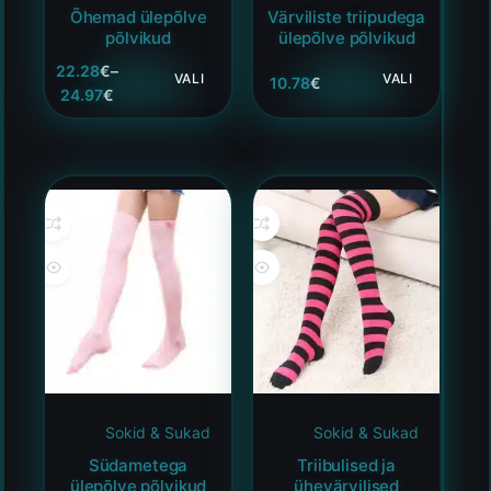
Õhemad ülepõlve
Värviliste triipudega
põlvikud
ülepõlve põlvikud
22.28
€
–
VALI
VALI
10.78
€
24.97
€
Sokid & Sukad
Sokid & Sukad
Südametega
Triibulised ja
ülepõlve põlvikud
ühevärvilised