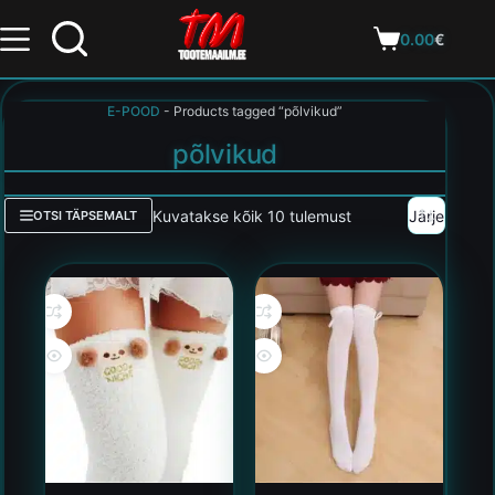
0.00
€
E-POOD
-
Products tagged “põlvikud”
põlvikud
Kuvatakse kõik 10 tulemust
OTSI TÄPSEMALT