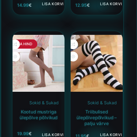
LISA KORVI
LISA KORVI
14.99
€
12.95
€
HEA HIND
Sokid & Sukad
Sokid & Sukad
Kootud mustriga
Triibulised
ülepõlve põlvikud
ülepõlvepõlvikud –
palju värve
19.99
€
LISA KORVI
LISA KORVI
11.95
€