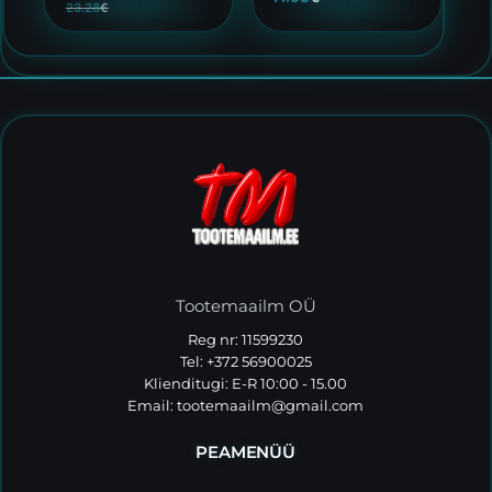
23.28
€
Tootemaailm OÜ
Reg nr: 11599230
Tel: +372 56900025
Klienditugi: E-R 10:00 - 15.00
Email:
tootemaailm@gmail.com
PEAMENÜÜ