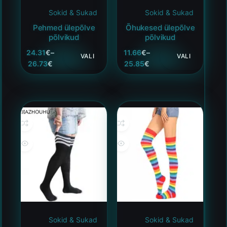
Sokid & Sukad
Sokid & Sukad
Pehmed ülepõlve
Õhukesed ülepõlve
põlvikud
põlvikud
24.31
€
–
11.66
€
–
VALI
VALI
26.73
€
25.85
€
Sokid & Sukad
Sokid & Sukad