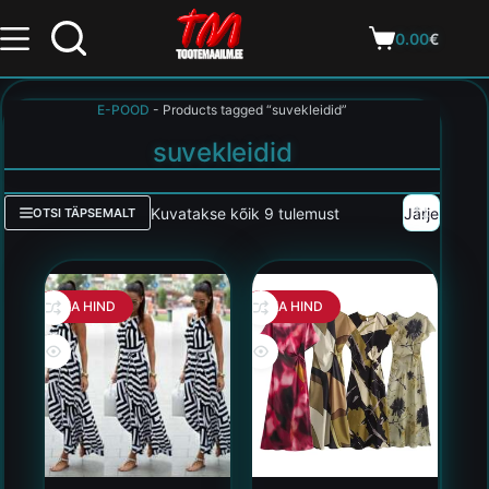
0.00
€
E-POOD
-
Products tagged “suvekleidid”
suvekleidid
Kuvatakse kõik 9 tulemust
OTSI TÄPSEMALT
HEA HIND
HEA HIND