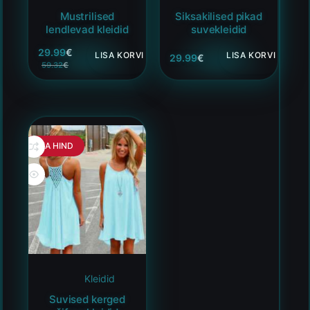
Mustrilised
Siksakilised pikad
lendlevad kleidid
suvekleidid
29.99
€
LISA KORVI
LISA KORVI
29.99
€
59.32
€
HEA HIND
Kleidid
Suvised kerged