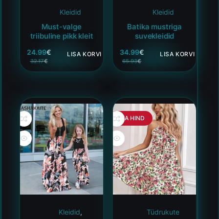
Kleidid
Kleidid
Must-valge
Batika mustriga
triibuline pikk kleit
suvekleidid
24.99
€
34.99
€
LISA KORVI
LISA KORVI
32.17
€
65.93
€
HEA HIND
Kleidid
,
Tüdrukute