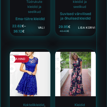
Tüdrukute
kleidid ja
kleidid ja
seelikud
seelikud
Suvised värvilised
ja õhulised kleidid
Ema-tütre kleidid
22.62
€
–
29.95
€
VALI
LISA KORVI
36.12
€
43.43
€
HEA HIND
Kokteilikleidid
,
Kleidid