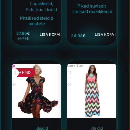
Lõpukleidid
,
Pikad suviselt
Pidulikud kleidid
lillelised maxikleidid
Pitsilised kleidid
naistele
27.95
€
LISA KORVI
LISA KORVI
24.98
€
39.75
€
HEA HIND
Kleidid
Kleidid