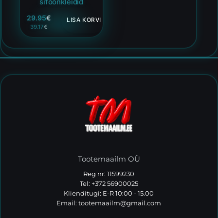
šifoonkleidid
29.95
€
LISA KORVI
39.17
€
Tootemaailm OÜ
Reg nr: 11599230
Tel: +372 56900025
Klienditugi: E-R 10:00 - 15.00
Email:
tootemaailm@gmail.com