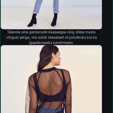
Täienda oma garderoobi kaasaegse ning stiilse musta
võrgust jakiga, mis sobib ideaalselt nii pidulikuks kui ka
igapäevaseks kandmiseks.