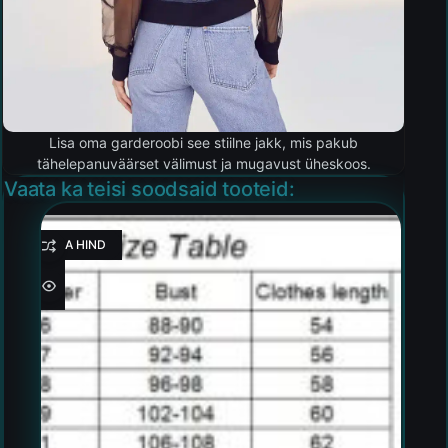
Lisa oma garderoobi see stiilne jakk, mis pakub
tähelepanuväärset välimust ja mugavust üheskoos.
Vaata ka teisi soodsaid tooteid:
HEA HIND