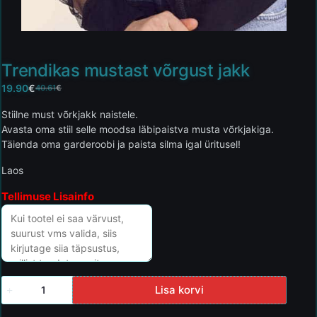
Trendikas mustast võrgust jakk
19.90
€
40.61
€
Stiilne must võrkjakk naistele.
Avasta oma stiil selle moodsa läbipaistva musta võrkjakiga.
Täienda oma garderoobi ja paista silma igal üritusel!
Laos
Tellimuse Lisainfo
Lisa korvi