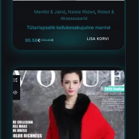
Mantlid & Jakid
,
Naiste Riided
,
Riided &
Aksessuaarid
Tütarlapselik kellukesekujuline mantel
LISA KORVI
95.56
€
119.45
€