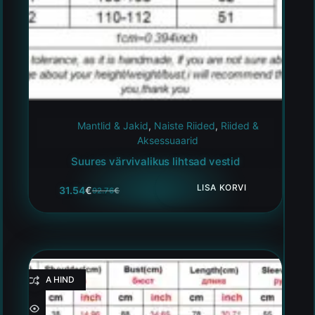
Mantlid & Jakid
,
Naiste Riided
,
Riided &
Aksessuaarid
Suures värvivalikus lihtsad vestid
LISA KORVI
31.54
€
92.76
€
HEA HIND