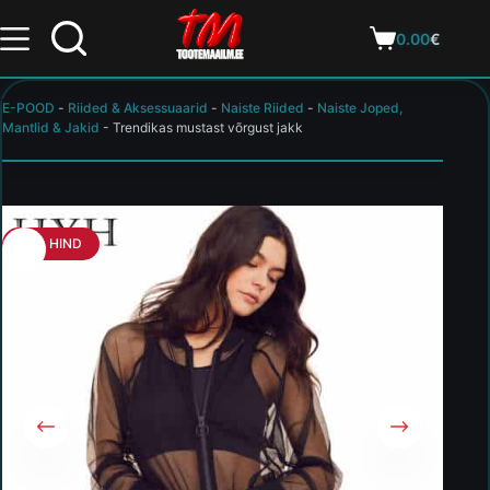
0.00
€
E-POOD
-
Riided & Aksessuaarid
-
Naiste Riided
-
Naiste Joped,
Mantlid & Jakid
-
Trendikas mustast võrgust jakk
HEA HIND