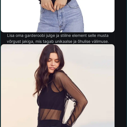
Lisa oma garderoobi julge ja stiilne element selle musta
võrgust jakiga, mis tagab unikaalse ja õhulise välimuse.