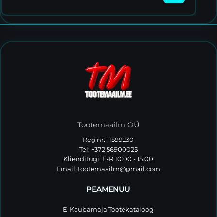
Tootemaailm OÜ
Reg nr: 11599230
Tel: +372 56900025
Klienditugi: E-R 10:00 - 15.00
Email:
tootemaailm@gmail.com
PEAMENÜÜ
E-Kaubamaja Tootekataloog