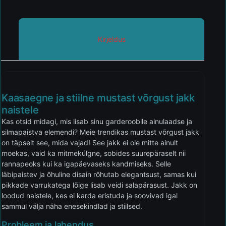
Kirjeldus
Kaasaegne ja stiilne mustast võrgust jakk
naistele
Kas otsid midagi, mis lisab sinu garderoobile ainulaadse ja
silmapaistva elemendi? Meie trendikas mustast võrgust jakk
on täpselt see, mida vajad! See jakk ei ole mitte ainult
moekas, vaid ka mitmekülgne, sobides suurepäraselt nii
rannapeoks kui ka igapäevaseks kandmiseks. Selle
läbipaistev ja õhuline disain rõhutab elegantsust, samas kui
pikkade varrukatega lõige lisab veidi salapärasust. Jakk on
loodud naistele, kes ei karda eristuda ja soovivad igal
sammul välja näha enesekindlad ja stiilsed.
Probleem ja lahendus