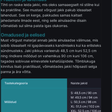
Tihti on raske leida jakki, mis oleks samaaegselt nii stiilne kui
ka praktiline. See mustast võrgust jakk pakub ideaalset
lahendust. See on kerge, pakkudes samas kaitset
jahedamate ilmade eest, ning selle ainulaadne disain
võimaldab sul silma paista igas olukorras.
Omadused ja eelised
Must võrgust materjal annab jakile ainulaadse välimuse, mis
sobib ideaalselt nii igapäevaseks kandmiseks kui ka erilisteks
sündmusteks. Jaki pikkus varieerub 48,5 cm kuni 52,5 cm
ning rindkere mõõdud on vahemikus 90 cm kuni 106 cm,
tagades sobivuse erinevatele kehatüüpidele. Tõmblukuga
kinnitus lisab praktilisust, võimaldades jakki hõlpsasti selga
panna ja ära võtta.
Tootekategooria
Naiste jakid
S: 48,5 cm / 90 cm
M: 49,5 cm / 94 cm
Mõõdud
L: 50,5 cm / 98 cm
XL: 51,5 cm / 102 cm
XXL: 52,5 cm / 106 cm