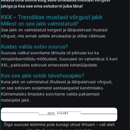
jakiga ja lisa see oma ostukorvi juba täna!
KKK – Trendikas mustast võrgust jakk
Millest on see jakk valmistatud?
See jakk on valmistatud kergest ja läbipaistvast mustast
võrgust, mis annab sellele ainulaadse ja stiilse välimuse.
Kuidas valida sobiv suurus?
Suuruse valikul soovitame lähtuda nii pikkuse kui ka
rinnaümbermõõdu mõõtudest. Suurused on vahemikus S kuni
XXL, pakkudes sobivust erinevatele kehatüüpidele.
Kas see jakk sobib talvehooajaks?
Kuna jakk on valmistatud õhulisest ja läbipaistvast võrgust,
on see sobivam soojematel aastaaegadel kandmiseks.
Külmemateks ilmadeks soovitame valida paksemast
materjalist jakk.
Õige suuruse leidmine pole kunagi olnud lihtsam – vali alati