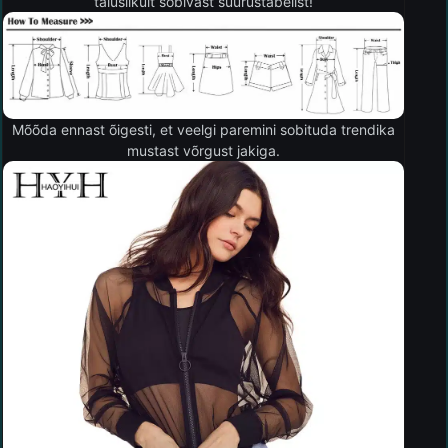
täiuslikult sobivast suurustabelist!
Mõõda ennast õigesti, et veelgi paremini sobituda trendika
mustast võrgust jakiga.