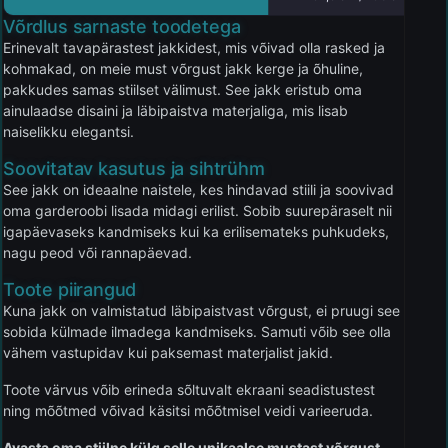
Võrdlus sarnaste toodetega
Erinevalt tavapärastest jakkidest, mis võivad olla rasked ja
kohmakad, on meie must võrgust jakk kerge ja õhuline,
pakkudes samas stiilset välimust. See jakk eristub oma
ainulaadse disaini ja läbipaistva materjaliga, mis lisab
naiselikku elegantsi.
Soovitatav kasutus ja sihtrühm
See jakk on ideaalne naistele, kes hindavad stiili ja soovivad
oma garderoobi lisada midagi erilist. Sobib suurepäraselt nii
igapäevaseks kandmiseks kui ka erilisemateks puhkudeks,
nagu peod või rannapäevad.
Toote piirangud
Kuna jakk on valmistatud läbipaistvast võrgust, ei pruugi see
sobida külmade ilmadega kandmiseks. Samuti võib see olla
vähem vastupidav kui paksemast materjalist jakid.
Toote värvus võib erineda sõltuvalt ekraani seadistustest
ning mõõtmed võivad käsitsi mõõtmisel veidi varieeruda.
Avasta oma stiilne külg selle unikaalse mustast võrgust