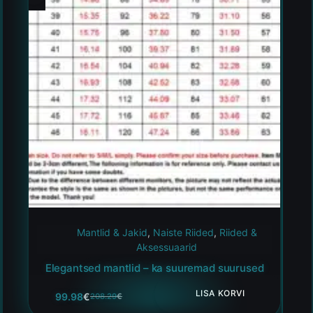
Mantlid & Jakid
,
Naiste Riided
,
Riided &
Aksessuaarid
Elegantsed mantlid – ka suuremad suurused
LISA KORVI
99.98
€
208.29
€