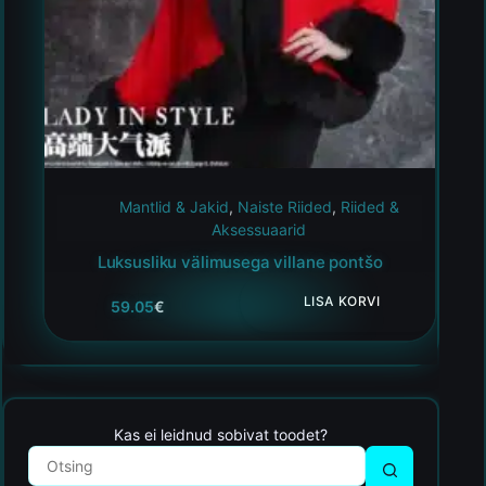
Mantlid & Jakid
,
Naiste Riided
,
Riided &
Aksessuaarid
Luksusliku välimusega villane pontšo
LISA KORVI
59.05
€
Kas ei leidnud sobivat toodet?