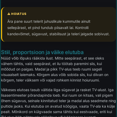
⚠️ HOIATUS
Ära pane suurt telerit juhuslikule kummutile ainult
sellepärast, et pind tundub piisavalt lai. Kontrolli
kandevõimet, sügavust, stabiilsust ja teleri jalgade sobivust.
Stiil, proportsioon ja väike elutuba
Nüüd võib lõpuks rääkida ilust. Mitte seepärast, et see oleks
vähem tähtis, vaid seepärast, et ilu töötab paremini siis, kui
mõõdud on paigas. Madal ja pikk TV-alus teeb ruumi sageli
visuaalselt laiemaks. Kõrgem alus võib sobida siis, kui diivan on
kõrgem, teler väiksem või vajad rohkem kinnist hoiuruumi.
Väikeses elutoas tasub vältida liiga sügavat ja rasket TV-alust. Iga
lisasentimeeter põrandapinda loeb. Kui ruum on kitsas, vali pigem
õhem sügavus, seinale kinnitatud teler ja madal alus seadmete ning
pultide jaoks. Kui elutuba on avatud köögiga, vaata TV-ala ka külje
pealt. Mõnikord on külgvaade sama tähtis kui eestvaade, eriti kui