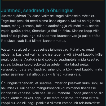
Juhtmed, seadmed ja õhuringlus
Juhtmed jäävad TV-aluse valimisel sageli viimaseks mõtteks.
Tegelikult peaksid need olema üsna alguses. Kui sul on digiboks,
ruuter, mängukonsool, kõlar, plaadimängija või mõni muu seade,
vajab igaüks kohta, ühendust ja tihti ka õhku. Kinnine kapp võib
fotol näida puhas, aga kui seadmed kuumenevad ja pult ei tööta
läbi ukse, saab ilust kiiresti kannatamatus.
Vaata, kas alusel on tagaseinas juhtmeavad. Kui ei ole, pead
mõtlema, kas oled valmis neid ise tegema või jäävad kaablid külje
pealt jooksma. Avatud riiulid sobivad seadmetele, mida kasutad
sageli. Ustega kapid sobivad asjadele, mida tahad peita:
varupuldid, patareid, laadijad, juhendid ja kõik need kaablid, mille
puhul sisemine hääl ütleb, et äkki läheb kunagi vaja.
Õhuringlus tähendab, et seadme ümber on piisavalt ruumi soojuse
hajumiseks. Kui paned mängukonsooli või võimendi tihedasse
kinnisesse vahesse, võib see üle kuumeneda. Tootja juhend on siin
kõige kindlam allikas, aga üldine mõte on lihtne: tehnikat ei tasu
kappi suruda nii, nagu pakiksid viimast kampsunit reisikohvrisse.