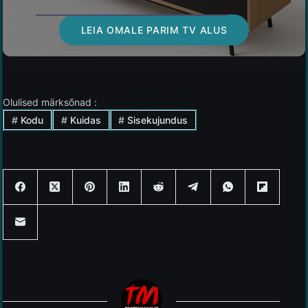
LEIA OMALE PARIM TV ALUS
Olulised märksõnad :
#
Kodu
#
Kuidas
#
Sisekujundus