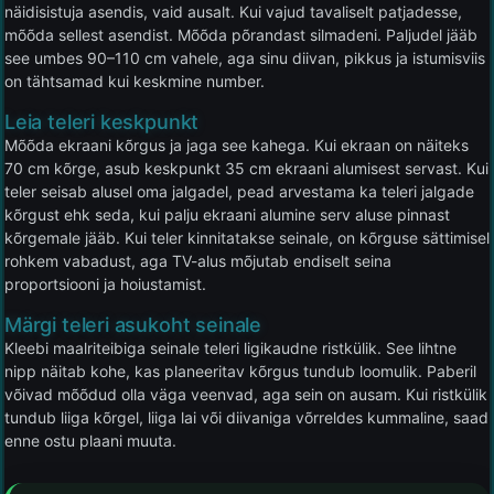
näidisistuja asendis, vaid ausalt. Kui vajud tavaliselt patjadesse,
mõõda sellest asendist. Mõõda põrandast silmadeni. Paljudel jääb
see umbes 90–110 cm vahele, aga sinu diivan, pikkus ja istumisviis
on tähtsamad kui keskmine number.
Leia teleri keskpunkt
Mõõda ekraani kõrgus ja jaga see kahega. Kui ekraan on näiteks
70 cm kõrge, asub keskpunkt 35 cm ekraani alumisest servast. Kui
teler seisab alusel oma jalgadel, pead arvestama ka teleri jalgade
kõrgust ehk seda, kui palju ekraani alumine serv aluse pinnast
kõrgemale jääb. Kui teler kinnitatakse seinale, on kõrguse sättimisel
rohkem vabadust, aga TV-alus mõjutab endiselt seina
proportsiooni ja hoiustamist.
Märgi teleri asukoht seinale
Kleebi maalriteibiga seinale teleri ligikaudne ristkülik. See lihtne
nipp näitab kohe, kas planeeritav kõrgus tundub loomulik. Paberil
võivad mõõdud olla väga veenvad, aga sein on ausam. Kui ristkülik
tundub liiga kõrgel, liiga lai või diivaniga võrreldes kummaline, saad
enne ostu plaani muuta.