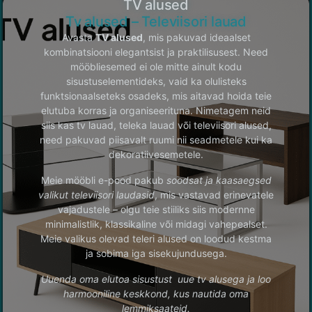
TV alused
Tv alused – Televiisori lauad
Avasta
TV alused
, mis pakuvad ideaalset
kombinatsiooni elegantsist ja praktilisusest. Need
mööbliesemed ei ole mitte ainult kodu
sisustuselementideks, vaid ka olulisteks
funktsionaalseteks osadeks, mis aitavad hoida teie
elutuba korras ja organiseerituna. Nimetagem neid
siis kas tv lauad, teleka lauad või televiisori alused,
need pakuvad piisavalt ruumi nii seadmetele kui ka
dekoratiivesemetele.
Meie mööbli e-pood pakub
soodsat ja kaasaegsed
valikut televiisori laudasid
, mis vastavad erinevatele
vajadustele – olgu teie stiiliks siis modernne
minimalistlik, klassikaline või midagi vahepealset.
Meie valikus olevad teleri alused on loodud kestma
ja sobima iga sisekujundusega.
Uuenda oma elutoa sisustust uue tv alusega ja loo
harmooniline keskkond, kus nautida oma
lemmiksaateid.