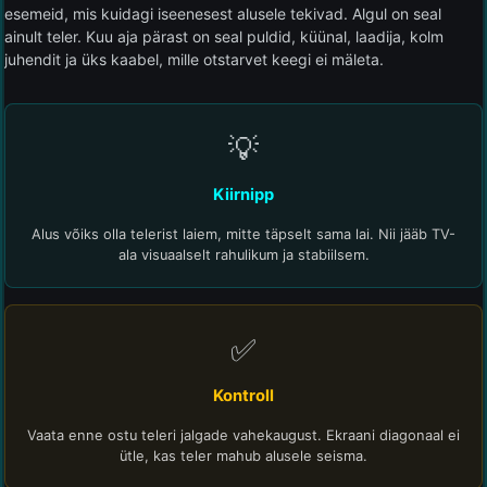
esemeid, mis kuidagi iseenesest alusele tekivad. Algul on seal
ainult teler. Kuu aja pärast on seal puldid, küünal, laadija, kolm
juhendit ja üks kaabel, mille otstarvet keegi ei mäleta.
💡
Kiirnipp
Alus võiks olla telerist laiem, mitte täpselt sama lai. Nii jääb TV-
ala visuaalselt rahulikum ja stabiilsem.
✅
Kontroll
Vaata enne ostu teleri jalgade vahekaugust. Ekraani diagonaal ei
ütle, kas teler mahub alusele seisma.