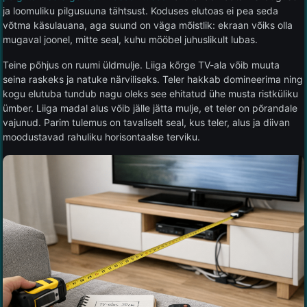
ja loomuliku pilgusuuna tähtsust. Koduses elutoas ei pea seda
võtma käsulauana, aga suund on väga mõistlik: ekraan võiks olla
mugaval joonel, mitte seal, kuhu mööbel juhuslikult lubas.
Teine põhjus on ruumi üldmulje. Liiga kõrge TV-ala võib muuta
seina raskeks ja natuke närviliseks. Teler hakkab domineerima ning
kogu elutuba tundub nagu oleks see ehitatud ühe musta ristküliku
ümber. Liiga madal alus võib jälle jätta mulje, et teler on põrandale
vajunud. Parim tulemus on tavaliselt seal, kus teler, alus ja diivan
moodustavad rahuliku horisontaalse terviku.