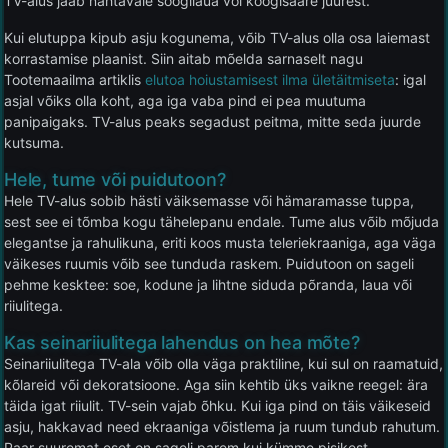
TV-alus jääb nähtavale söögilaua või köögisaare juurest.
Kui elutuppa kipub asju kogunema, võib TV-alus olla osa laiemast
korrastamise plaanist. Siin aitab mõelda sarnaselt nagu
Tootemaailma artiklis
elutoa hoiustamisest ilma ületäitmiseta
: igal
asjal võiks olla koht, aga iga vaba pind ei pea muutuma
panipaigaks. TV-alus peaks segadust peitma, mitte seda juurde
kutsuma.
Hele, tume või puidutoon?
Hele TV-alus sobib hästi väiksemasse või hämaramasse tuppa,
sest see ei tõmba kogu tähelepanu endale. Tume alus võib mõjuda
elegantse ja rahulikuna, eriti koos musta teleriekraaniga, aga väga
väikeses ruumis võib see tunduda raskem. Puidutoon on sageli
pehme kesktee: soe, kodune ja lihtne siduda põranda, laua või
riiulitega.
Kas seinariiulitega lahendus on hea mõte?
Seinariiulitega TV-ala võib olla väga praktiline, kui sul on raamatuid,
kõlareid või dekoratsioone. Aga siin kehtib üks vaikne reegel: ära
täida igat riiulit. TV-sein vajab õhku. Kui iga pind on täis väikeseid
asju, hakkavad need ekraaniga võistlema ja ruum tundub rahutum.
Paar suuremat eset on sageli parem kui kümme pisikest.