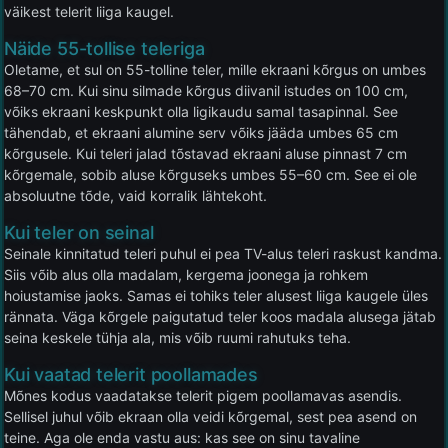
väikest telerit liiga kaugel.
Näide 55-tollise teleriga
Oletame, et sul on 55-tolline teler, mille ekraani kõrgus on umbes
68–70 cm. Kui sinu silmade kõrgus diivanil istudes on 100 cm,
võiks ekraani keskpunkt olla ligikaudu samal tasapinnal. See
tähendab, et ekraani alumine serv võiks jääda umbes 65 cm
kõrgusele. Kui teleri jalad tõstavad ekraani aluse pinnast 7 cm
kõrgemale, sobib aluse kõrguseks umbes 55–60 cm. See ei ole
absoluutne tõde, vaid korralik lähtekoht.
Kui teler on seinal
Seinale kinnitatud teleri puhul ei pea TV-alus teleri raskust kandma.
Siis võib alus olla madalam, kergema joonega ja rohkem
hoiustamise jaoks. Samas ei tohiks teler alusest liiga kaugele üles
rännata. Väga kõrgele paigutatud teler koos madala alusega jätab
seina keskele tühja ala, mis võib ruumi rahutuks teha.
Kui vaatad telerit poollamades
Mõnes kodus vaadatakse telerit pigem poollamavas asendis.
Sellisel juhul võib ekraan olla veidi kõrgemal, sest pea asend on
teine. Aga ole enda vastu aus: kas see on sinu tavaline