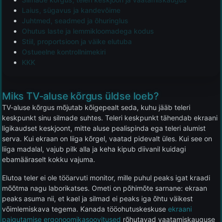
Laius, sügavus ja kandevõime
Juhtmed, seadmed ja õhuringlus
Ohutus laste ja lemmikloomadega kodus
Stiil, proportsioon ja väike elutuba
Ostueelne kontrollnimekiri
KKK
Miks TV-aluse kõrgus üldse loeb?
TV-aluse kõrgus mõjutab kõigepealt seda, kuhu jääb teleri
keskpunkt sinu silmade suhtes. Teleri keskpunkt tähendab ekraani
ligikaudset keskjoont, mitte aluse pealispinda ega teleri alumist
serva. Kui ekraan on liiga kõrgel, vaatad pidevalt üles. Kui see on
liiga madalal, vajub pilk alla ja keha kipub diivanil kuidagi
ebamääraselt kokku vajuma.
Elutoa teler ei ole tööarvuti monitor, mille puhul peaks igat kraadi
mõõtma nagu laborikatses. Ometi on põhimõte sarnane: ekraan
peaks asuma nii, et kael ja silmad ei peaks iga õhtu väikest
võimlemiskava tegema. Kanada tööohutuskeskuse
ekraani
paigutamise ergonoomikasoovitused
rõhutavad vaatamiskauguse