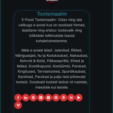
Tootemaailm
E-Pood Tootemaailm- Odav ning laia
valikuga e-pood kus on soodsad hinnad,
laialdane ning eristuv tootevalik ning
kõikidele tellimustele tasuta
kohaletoimetamine.
Meie e-poest leiad: Jalanõud, Riided,
Mänguasjad, Ilu-ja Kodukaubad, Aiakaubad,
Kohvrid & Kotid, Päikeseprillid, Ehted ja
Kellad, Erootikapood, Kostüümid, Parukad,
Kingitused, Tervisetooted, Spordikaubad,
Kardinad, Parukad ja palju teisi põnevaid
tooteid. Soodsaid tooteid leidub nii naistele,
meestele kui lastele.