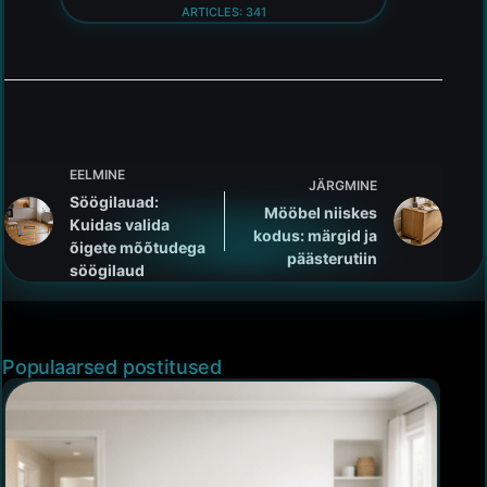
ARTICLES: 341
EELMINE
JÄRGMINE
Söögilauad:
Mööbel niiskes
Kuidas valida
kodus: märgid ja
õigete mõõtudega
päästerutiin
söögilaud
Populaarsed postitused