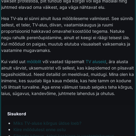
vaikselt protestida, pilt tundub liiga kõrgel või liiga madalal ning
juhtmed elavad oma väikest, aga väga nähtavat elu.
Hea TV-ala ei sünni ainult ilusa mööblieseme valimisest. See sünnib
sellest, et teler, TV-alus, diivan, vaatamiskaugus ja ruumi
proportsioonid hakkavad omavahel koostööd tegema. Natuke
nagu rahulik perenõupidamine, ainult et keegi ei räägi teisest üle.
Kui mõõdud on paigas, muutub elutuba visuaalselt vaiksemaks ja
vaatamine mugavamaks.
Kui valid uut
mööblit
või vaatad täpsemalt
TV aluseid
, ära alusta
ainult värvist, uksemustrist või sellest, kas käepidemed on piisavalt
tagasihoidlikud. Need detailid on meeldivad, muidugi. Mina olen ka
inimene, kes suudab liiga kaua mõelda, kas hele tamm on kodune
või lihtsalt turvaline. Aga enne välimust tasub selgeks teha kõrgus,
laius, sügavus, kandevõime, juhtmete lahendus ja ohutus.
Sisukord
Miks TV-aluse kõrgus üldse loeb?
Kiire mõõdutest enne ostu
Silmade kõrgus, teleri keskjoon ja vaatamiskaugus