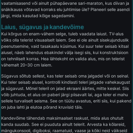
vaatamisasend või ainult pühapäevane sari-maraton, kus diivan ja
snäkikauss võtavad korraks elu juhtimise üle? Planeeri selle asendi
järgi, mida kasutad kõige sagedamini.
Laius, sügavus ja kandevõime
Kui kõrgus on enam-vähem selge, tuleb vaadata laiust. TV-alus
võiks olla telerist visuaalselt laiem. See ei ole ainult sisekujunduslik
peenutsemine, vaid tasakaalu küsimus. Kui suur teler seisab kitsal
alusel, näeb lahendus ebakindel välja isegi siis, kui konstruktsioon
on tehniliselt korras. Hea lähtekoht on valida alus, mis on telerist
vähemalt 20–30 cm laiem.
Sügavus sõltub sellest, kas teler seisab oma jalgadel või on seinal.
Kui teler seisab alusel, kontrolli kindlasti teleri jalgade vahekaugust
ja sügavust. Mõnel teleril on jalad ekraani äärtes, mitte keskel. Siis
võib juhtuda, et alus on paberi järgi piisavalt lai, aga teler ei mahu
sellele turvaliselt seisma. See on tüütu avastus, eriti siis, kui pakend
on juba lahti ja elutoa põrand kruvisid täis.
Kandevõime tähendab maksimaalset raskust, mida alus ohutult
kanda suudab. See ei puuduta ainult telerit. Arvesta ka kõlareid,
mängukonsooli, digiboksi, raamatuid, vaase ja kõiki neid väikseid