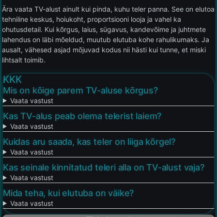
Ära vaata TV-alust ainult kui pinda, kuhu teler panna. See on elutoa
tehniline keskus, hoiukoht, proportsiooni looja ja vahel ka
ohutusdetail. Kui kõrgus, laius, sügavus, kandevõime ja juhtmete
lahendus on läbi mõeldud, muutub elutuba kohe rahulikumaks. Ja
ausalt, vähesed asjad mõjuvad kodus nii hästi kui tunne, et miski
lihtsalt toimib.
KKK
Mis on kõige parem TV-aluse kõrgus?
Vaata vastust
Kas TV-alus peab olema telerist laiem?
Vaata vastust
Kuidas aru saada, kas teler on liiga kõrgel?
Vaata vastust
Kas seinale kinnitatud teleri alla on TV-alust vaja?
Vaata vastust
Mida teha, kui elutuba on väike?
Vaata vastust