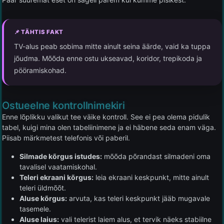
📌 TÄHTIS FAKT
TV-alus peab sobima mitte ainult seina äärde, vaid ka tuppa
jõudma. Mõõda enne ostu ukseavad, koridor, trepikoda ja
pööramiskohad.
Ostueelne kontrollnimekiri
Enne lõplikku valikut tee väike kontroll. See ei pea olema pidulik
tabel, kuigi mina olen tabeliinimene ja ei häbene seda enam väga.
Piisab märkmetest telefonis või paberil.
Silmade kõrgus istudes:
mõõda põrandast silmadeni oma
tavalisel vaatamiskohal.
Teleri ekraani kõrgus:
leia ekraani keskpunkt, mitte ainult
teleri üldmõõt.
Aluse kõrgus:
arvuta, kas teleri keskpunkt jääb mugavale
tasemele.
Aluse laius:
vali telerist laiem alus, et tervik näeks stabiilne