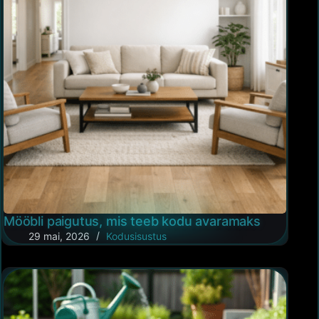
Mööbli paigutus, mis teeb kodu avaramaks
29 mai, 2026
Kodusisustus