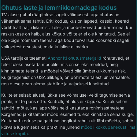
Ohutus laste ja lemmikloomadega kodus
TV-aluse puhul räägitakse sageli välimusest, aga ohutus on
vähemalt sama tähtis. Eriti kodus, kus on lapsed, kassid, koerad
või lihtsalt palju liikumist. Teler ja mööbel võivad ümber minna, kui
raskuskese on halb, alus kõigub või teler ei ole kinnitatud. See ei
ole kõige rõõmsam teema, aga kodu turvalisus koosnebki sageli
vaiksetest otsustest, mida külaline ei märka.
USA tarbijakaitseameti
Anchor It! ohutusmaterjalid
rõhutavad, et
teler tuleks asetada mööblile, mis on selleks mõeldud, ning
kinnitamata telerid ja mööbel võivad olla ümberkukkumise risk.
Kuigi tegemist on USA allikaga, on põhimõte täiesti universaalne:
raske ese peab olema stabiilne ja vajadusel kinnitatud.
Kui teler seisab alusel, lükka see võimalusel veidi tagumise serva
poole, mitte päris ette. Kontrolli, et alus ei kõiguks. Kui alusel on
sahtlid, mõtle, kas laps võiks neid kasutada ronimisastmetena.
Kõrgemad ja kitsamad mööbliesemed tuleks kinnitada seina külge.
Kui tahad koduse paigalduse loogikat rahulikult läbi mõelda, sobib
kõrvale lugemiseks ka praktiline juhend
mööbli kokkupanekust ilma
viltuse kapita
.