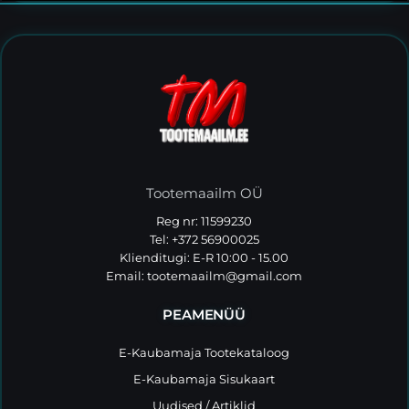
Tootemaailm OÜ
Reg nr: 11599230
Tel: +372 56900025
Klienditugi: E-R 10:00 - 15.00
Email:
tootemaailm@gmail.com
PEAMENÜÜ
E-Kaubamaja Tootekataloog
E-Kaubamaja Sisukaart
Uudised / Artiklid