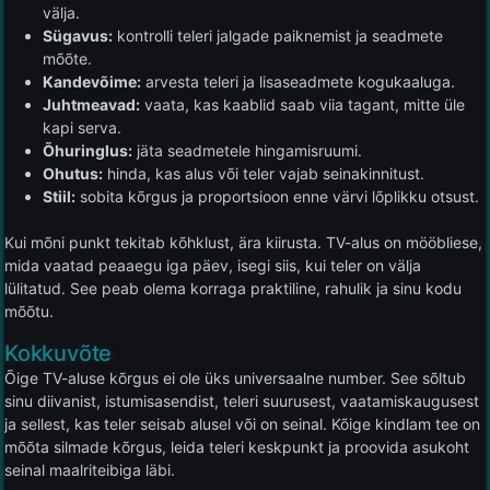
välja.
Sügavus:
kontrolli teleri jalgade paiknemist ja seadmete
mõõte.
Kandevõime:
arvesta teleri ja lisaseadmete kogukaaluga.
Juhtmeavad:
vaata, kas kaablid saab viia tagant, mitte üle
kapi serva.
Õhuringlus:
jäta seadmetele hingamisruumi.
Ohutus:
hinda, kas alus või teler vajab seinakinnitust.
Stiil:
sobita kõrgus ja proportsioon enne värvi lõplikku otsust.
Kui mõni punkt tekitab kõhklust, ära kiirusta. TV-alus on mööbliese,
mida vaatad peaaegu iga päev, isegi siis, kui teler on välja
lülitatud. See peab olema korraga praktiline, rahulik ja sinu kodu
mõõtu.
Kokkuvõte
Õige TV-aluse kõrgus ei ole üks universaalne number. See sõltub
sinu diivanist, istumisasendist, teleri suurusest, vaatamiskaugusest
ja sellest, kas teler seisab alusel või on seinal. Kõige kindlam tee on
mõõta silmade kõrgus, leida teleri keskpunkt ja proovida asukoht
seinal maalriteibiga läbi.