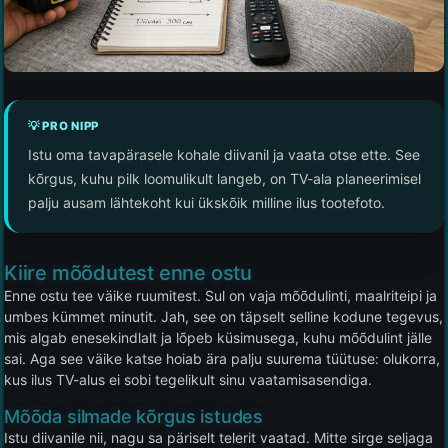
💡 PRO NIPP
Istu oma tavapärasele kohale diivanil ja vaata otse ette. See
kõrgus, kuhu pilk loomulikult langeb, on TV-ala planeerimisel
palju ausam lähtekoht kui ükskõik milline ilus tootefoto.
Kiire mõõdutest enne ostu
Enne ostu tee väike ruumitest. Sul on vaja mõõdulinti, maalriteipi ja
umbes kümmet minutit. Jah, see on täpselt selline kodune tegevus,
mis algab enesekindlalt ja lõpeb küsimusega, kuhu mõõdulint jälle
sai. Aga see väike katse hoiab ära palju suurema tüütuse: olukorra,
kus ilus TV-alus ei sobi tegelikult sinu vaatamisasendiga.
Mõõda silmade kõrgus istudes
Istu diivanile nii, nagu sa päriselt telerit vaatad. Mitte sirge seljaga