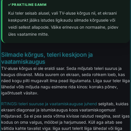
✅ PRAKTILINE SAMM
Kui teler seisab alusel, vali TV-aluse kõrgus nii, et ekraani
keskpunkt jääks istudes ligikaudu silmade kõrgusele või
veidi sellest allapoole. Väike erinevus on normaalne, pidev
üles vaatamine mitte.
Silmade kõrgus, teleri keskjoon ja
vaatamiskaugus
TV-aluse kõrgus ei ole eraldi saar. Seda mõjutab teleri suurus ja
kaugus diivanist. Mida suurem on ekraan, seda rohkem loeb, kas
näed kogu pilti mugavalt ilma pead liigutamata. Liiga suur teler liiga
lähedal võib mõjuda nagu esimene rida kinos: korraks põnev,
igaõhtuselt väsitav.
RTINGSi teleri suuruse ja vaatamiskauguse juhend
selgitab, kuidas
ekraani diagonaal ja istumiskaugus koos vaatamiskogemust
mõjutavad. Sa ei pea seda võtma kivisse raiutud reeglina, sest igas
kodus on oma valgus, mööbel ja harjumused. Küll aga aitab see
vältida kahte tavalist viga: liiga suurt telerit liiga lähedal või liiga