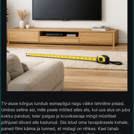
TV-aluse kõrgus tundub esmapilgul nagu väike tehniline pisiasi.
Umbes selline asi, mille peale mõtled alles siis, kui uus alus on juba
kokku pandud, teler paigas ja kruvikeeraja mingil müstilisel
põhjusel diivani alla kadunud. Siis istud oma tavapärasele kohale,
paned filmi käima ja tunned, et midagi on nihkes. Kael tahab