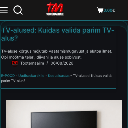
0.00
€
TV-alused: Kuidas valida parim TV-
alus?
TV-aluse kõrgus mõjutab vaatamismugavust ja elutoa ilmet.
Õpi mõõtma teleri, diivani ja aluse sobivust.
Tootemaailm
06/08/2026
E-POOD
-
Uudised/artiklid
-
Kodusisustus
-
TV-alused: Kuidas valida
parim TV-alus?