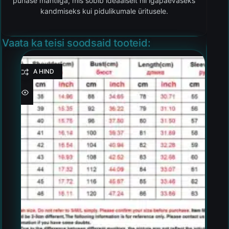
punase mantliga, mis sobib ideaalselt nii igapäevaseks
kandmiseks kui pidulikumale üritusele.
Vaata ka teisi soodsaid tooteid:
HEA HIND