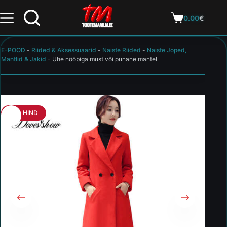
0.00
€
E-POOD
-
Riided & Aksessuaarid
-
Naiste Riided
-
Naiste Joped,
Mantlid & Jakid
-
Ühe nööbiga must või punane mantel
HEA HIND