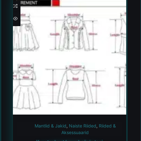
Mantlid & Jakid
,
Naiste Riided
,
Riided &
Aksessuaarid