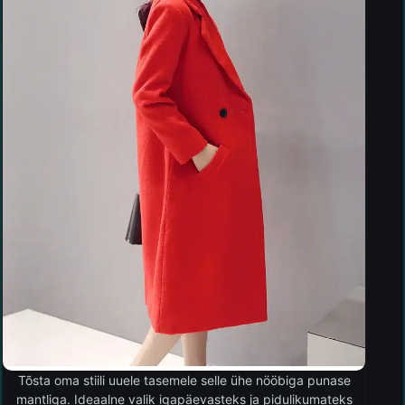
Tõsta oma stiili uuele tasemele selle ühe nööbiga punase
mantliga. Ideaalne valik igapäevasteks ja pidulikumateks