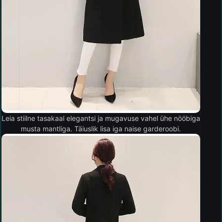
Leia stiilne tasakaal elegantsi ja mugavuse vahel ühe nööbiga
musta mantliga. Täiuslik lisa iga naise garderoobi.