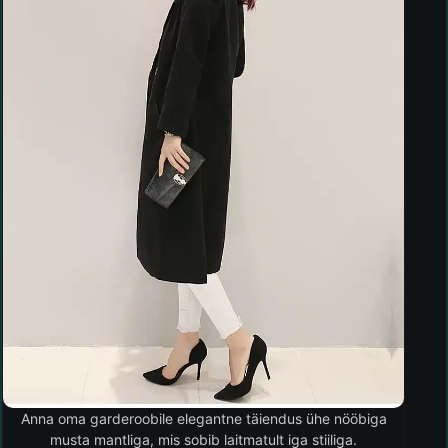
Anna oma garderoobile elegantne täiendus ühe nööbiga
musta mantliga, mis sobib laitmatult iga stiiliga.