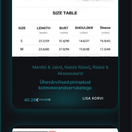
Mantlid & Jakid
,
Naiste Riided
,
Riided &
Aksessuaarid
Ühevärvilised pintsakud
kolmveerandvarrukatega
LISA KORVI
40.28
€
111.89
€