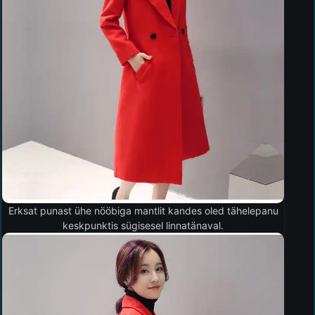
Erksat punast ühe nööbiga mantlit kandes oled tähelepanu
keskpunktis sügisesel linnatänaval.