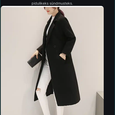
pidulikeks sündmusteks.