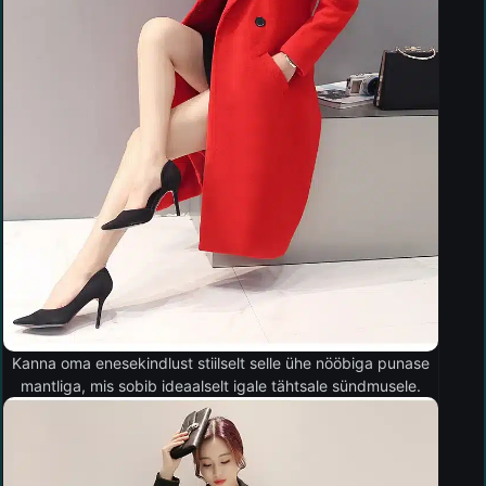
Kanna oma enesekindlust stiilselt selle ühe nööbiga punase
mantliga, mis sobib ideaalselt igale tähtsale sündmusele.