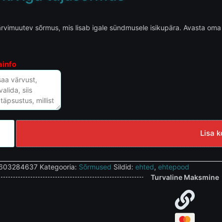
ärvimuutev sõrmus, mis lisab igale sündmusele isikupära. Avasta oma s
ainfo
Lisa k
603284637
Kategooria:
Sõrmused
Sildid:
ehted
,
ehtepood
Turvaline Maksmine