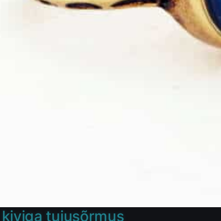
kiviga tujusõrmus