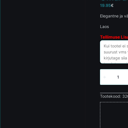
19.95
€
Elegantne ja v
Laos
Tellimuse Lis
Tootekood:
32