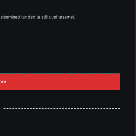
isemised tunded ja stiil uuel tasemel.
orvi