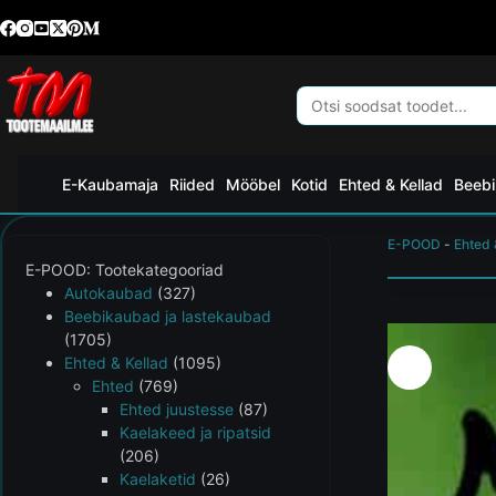
E-Kaubamaja
Riided
Mööbel
Kotid
Ehted & Kellad
Beebi
E-POOD
-
Ehted 
E-POOD: Tootekategooriad
Autokaubad
(327)
Beebikaubad ja lastekaubad
(1705)
Ehted & Kellad
(1095)
Ehted
(769)
Ehted juustesse
(87)
Kaelakeed ja ripatsid
(206)
Kaelaketid
(26)