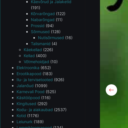
Käevõrud ja Jalaketid
(191)
Kõrvarõngad
(122)
Nabarõngad
(11)
Prossid
(94)
Sõrmused
(128)
Nutisõrmused
(16)
Talismanid
(4)
Käekellad
(226)
Kellad
(400)
Võtmehoidjad
(10)
Elektroonika
(652)
Erootikapood
(183)
Ilu- ja tervisetooted
(926)
Jalanõud
(1099)
Karnevali Pood
(525)
Käsitööpood
(116)
Kingitused
(292)
Kodu- ja aiakaubad
(2537)
Kotid
(1176)
Leiunurk
(189)
Lemmikloomapood
(134)