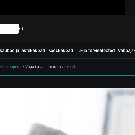
kaubad ja lastekaubad
Kodukaubad
Ilu- ja tervisetooted
Vabaaja-
kloomapood
-
Väga ilus ja armas kassi voodi