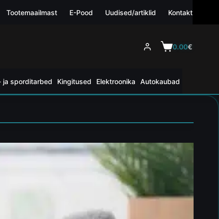
Tootemaailmast
E-Pood
Uudised/artiklid
Kontakt
0.00
€
 ja sporditarbed
Kingitused
Elektroonika
Autokaubad