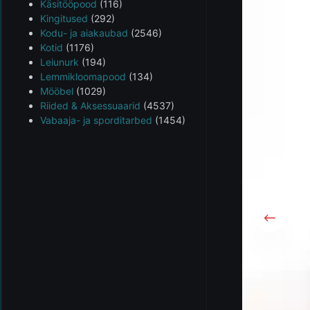
Käsitööpood
(116)
Kingitused
(292)
Kodu- ja aiakaubad
(2546)
Kotid
(1176)
Leiunurk
(194)
Lemmikloomapood
(134)
Mööbel
(1029)
Riided & Aksessuaarid
(4537)
Vabaaja- ja sporditarbed
(1454)