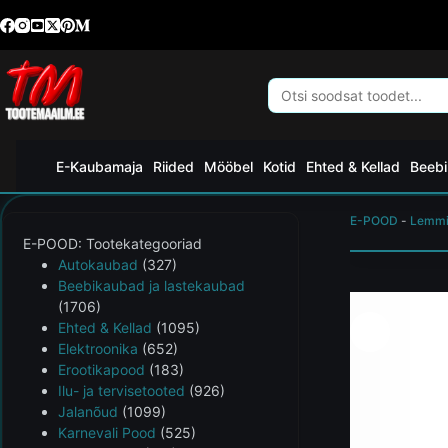
E-Kaubamaja
Riided
Mööbel
Kotid
Ehted & Kellad
Beebi
E-POOD
-
Lemmi
E-POOD: Tootekategooriad
Autokaubad
(327)
Beebikaubad ja lastekaubad
(1706)
Ehted & Kellad
(1095)
Elektroonika
(652)
Erootikapood
(183)
Ilu- ja tervisetooted
(926)
Jalanõud
(1099)
Karnevali Pood
(525)