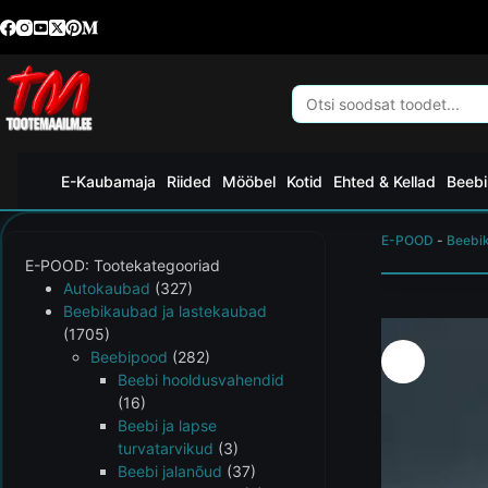
E-Kaubamaja
Riided
Mööbel
Kotid
Ehted & Kellad
Beebi
E-POOD
-
Beebi
E-POOD: Tootekategooriad
Autokaubad
(327)
Beebikaubad ja lastekaubad
(1705)
Beebipood
(282)
Beebi hooldusvahendid
(16)
Beebi ja lapse
turvatarvikud
(3)
Beebi jalanõud
(37)