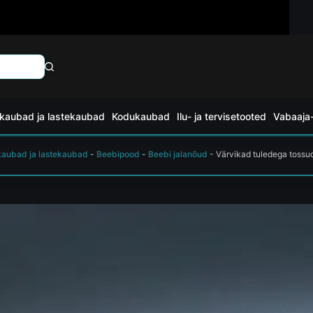
kaubad ja lastekaubad
Kodukaubad
Ilu- ja tervisetooted
Vabaaja-
kaubad ja lastekaubad
-
Beebipood
-
Beebi jalanõud
-
Värvikad tuledega tossu