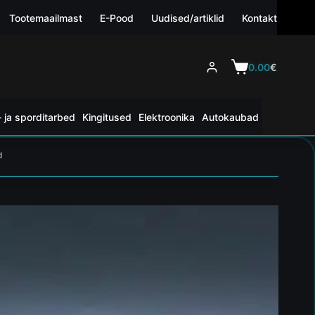
Tootemaailmast
E-Pood
Uudised/artiklid
Kontakt
0.00
€
 ja sporditarbed
Kingitused
Elektroonika
Autokaubad
d