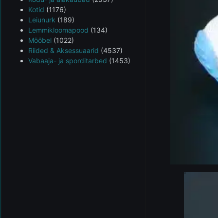
Kotid
(1176)
Leiunurk
(189)
Lemmikloomapood
(134)
Mööbel
(1022)
Riided & Aksessuaarid
(4537)
Vabaaja- ja sporditarbed
(1453)