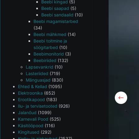
Beebi kingad
(5)
Beebi saapad
(5)
Beebi sandaalid
(10)
Beebi magamistarbed
(34)
Beebi mähkmed
(14)
Beebi toitmine ja
söögitarbed
(10)
Beebimonitorid
(3)
Beebiriided
(132)
Lapsevankrid
(10)
Lasteriided
(719)
Mänguasjad
(830)
Ehted & Kellad
(1095)
Elektroonika
(652)
Erootikapood
(183)
Ilu- ja tervisetooted
(926)
Jalanõud
(1099)
Karnevali Pood
(525)
Käsitööpood
(116)
Kingitused
(292)
Kodu- ja aiakaubad
(2537)