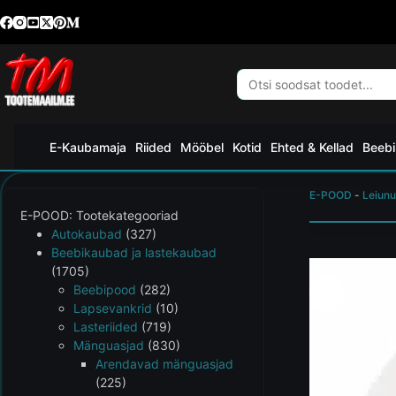
E-Kaubamaja
Riided
Mööbel
Kotid
Ehted & Kellad
Beebi
E-POOD
-
Leiunu
E-POOD: Tootekategooriad
Autokaubad
(327)
Beebikaubad ja lastekaubad
(1705)
Beebipood
(282)
Lapsevankrid
(10)
Lasteriided
(719)
Mänguasjad
(830)
Arendavad mänguasjad
(225)