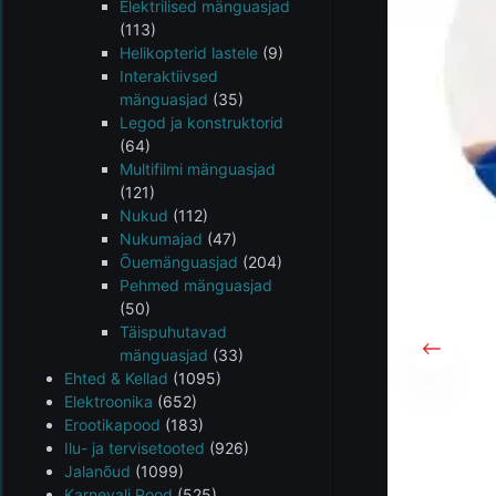
Elektrilised mänguasjad
(113)
Helikopterid lastele
(9)
Interaktiivsed
mänguasjad
(35)
Legod ja konstruktorid
(64)
Multifilmi mänguasjad
(121)
Nukud
(112)
Nukumajad
(47)
Õuemänguasjad
(204)
Pehmed mänguasjad
(50)
Täispuhutavad
mänguasjad
(33)
Ehted & Kellad
(1095)
Elektroonika
(652)
Erootikapood
(183)
Ilu- ja tervisetooted
(926)
Jalanõud
(1099)
Karnevali Pood
(525)