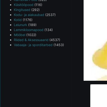
Käsitööpood
(116)
Kingitused
(292)
Kodu- ja aiakaubad
(2537)
Kotid
(1176)
Leiunurk
(189)
Lemmikloomapood
(134)
Mööbel
(1022)
Riided & Aksessuaarid
(4537)
Vabaaja- ja sporditarbed
(1453)