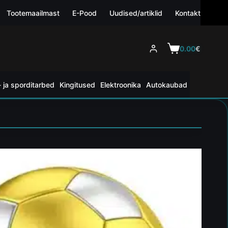
Tootemaailmast
E-Pood
Uudised/artiklid
Kontakt
0.00
€
 ja sporditarbed
Kingitused
Elektroonika
Autokaubad