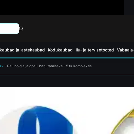
kaubad ja lastekaubad
Kodukaubad
Ilu- ja tervisetooted
Vabaaja-
rk
-
Pallihoidja jalgpalli harjutamiseks – 5 tk komplektis