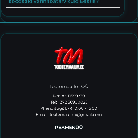
soodsaid vannitoatarvikuid Eestis?
Tootemaailm OÜ
Reg nr: 11599230
Tel: +372 56900025
Klienditugi: E-R 10:00 - 15.00
Email:
tootemaailm@gmail.com
PEAMENÜÜ