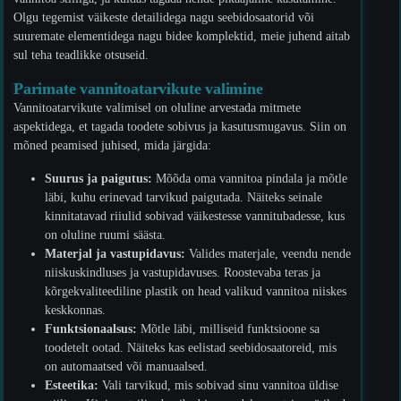
Olgu tegemist väikeste detailidega nagu seebidosaatorid või
suuremate elementidega nagu bidee komplektid, meie juhend aitab
sul teha teadlikke otsuseid.
Parimate vannitoatarvikute valimine
Vannitoatarvikute valimisel on oluline arvestada mitmete
aspektidega, et tagada toodete sobivus ja kasutusmugavus. Siin on
mõned peamised juhised, mida järgida:
Suurus ja paigutus:
Mõõda oma vannitoa pindala ja mõtle
läbi, kuhu erinevad tarvikud paigutada. Näiteks seinale
kinnitatavad riiulid sobivad väikestesse vannitubadesse, kus
on oluline ruumi säästa.
Materjal ja vastupidavus:
Valides materjale, veendu nende
niiskuskindluses ja vastupidavuses. Roostevaba teras ja
kõrgekvaliteediline plastik on head valikud vannitoa niiskes
keskkonnas.
Funktsionaalsus:
Mõtle läbi, milliseid funktsioone sa
toodetelt ootad. Näiteks kas eelistad seebidosaatoreid, mis
on automaatsed või manuaalsed.
Esteetika:
Vali tarvikud, mis sobivad sinu vannitoa üldise