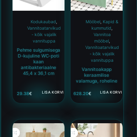
Kodukaubad
,
Mööbel
,
Kapid &
Vannitoatarvikud
kummutid
,
- kõik vajalik
Vannitoa
vannituppa
mööbel
,
Vannitoatarvikud
Pehme sulgumisega
- kõik vajalik
D-kujuline WC-poti
vannituppa
kaan
antibakteriaalne
Vannitoakapp
45,4 x 36,1 cm
keraamilise
valamuga, roheline
LISA KORVI
LISA KORVI
29.38
€
628.20
€