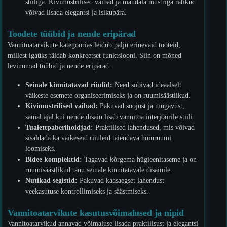
stiiliga. Kivimustrilised vaibad ja mandala mustriga rätikud
võivad lisada elegantsi ja isikupära.
Toodete tüübid ja nende eripärad
Vannitoatarvikute kategoorias leidub palju erinevaid tooteid,
millest igaüks täidab konkreetset funktsiooni. Siin on mõned
levinumad tüübid ja nende eripärad:
Seinale kinnitatavad riiulid:
Need sobivad ideaalselt
väikeste esemete organiseerimiseks ja on ruumisäästlikud.
Kivimustrilised vaibad:
Pakuvad soojust ja mugavust,
samal ajal kui nende disain lisab vannitoa interjöörile stiili.
Tualettpaberihoidjad:
Praktilised lahendused, mis võivad
sisaldada ka väikeseid riiuleid täiendava hoiuruumi
loomiseks.
Bidee komplektid:
Tagavad kõrgema hügieenitaseme ja on
ruumisäästlikud tänu seinale kinnitatavale disainile.
Nutikad segistid:
Pakuvad kaasaegset lahendust
veekasutuse kontrollimiseks ja säästmiseks.
Vannitoatarvikute kasutusvõimalused ja nipid
Vannitoatarvikud annavad võimaluse lisada praktilisust ja elegantsi