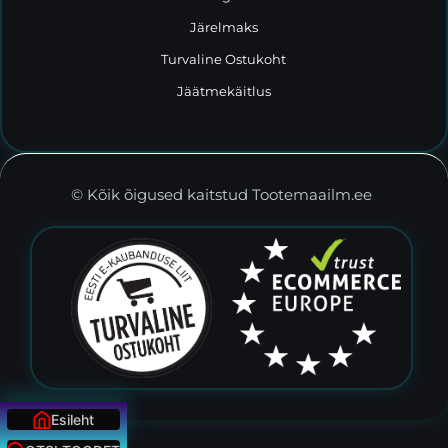
Järelmaks
Turvaline Ostukoht
Jäätmekäitlus
© Kõik õigused kaitstud Tootemaailm.ee
Esileht