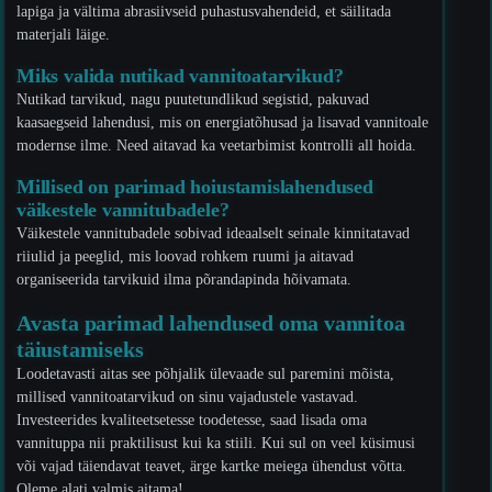
lapiga ja vältima abrasiivseid puhastusvahendeid, et säilitada
materjali läige.
Miks valida nutikad vannitoatarvikud?
Nutikad tarvikud, nagu puutetundlikud segistid, pakuvad
kaasaegseid lahendusi, mis on energiatõhusad ja lisavad vannitoale
modernse ilme. Need aitavad ka veetarbimist kontrolli all hoida.
Millised on parimad hoiustamislahendused
väikestele vannitubadele?
Väikestele vannitubadele sobivad ideaalselt seinale kinnitatavad
riiulid ja peeglid, mis loovad rohkem ruumi ja aitavad
organiseerida tarvikuid ilma põrandapinda hõivamata.
Avasta parimad lahendused oma vannitoa
täiustamiseks
Loodetavasti aitas see põhjalik ülevaade sul paremini mõista,
millised vannitoatarvikud on sinu vajadustele vastavad.
Investeerides kvaliteetsetesse toodetesse, saad lisada oma
vannituppa nii praktilisust kui ka stiili. Kui sul on veel küsimusi
või vajad täiendavat teavet, ärge kartke meiega ühendust võtta.
Oleme alati valmis aitama!