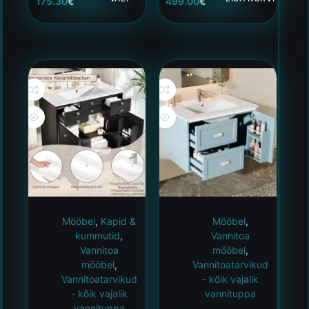
175.30
€
499.00
€
Mööbel
,
Kapid &
Mööbel
,
kummutid
,
Vannitoa
Vannitoa
mööbel
,
mööbel
,
Vannitoatarvikud
Vannitoatarvikud
- kõik vajalik
- kõik vajalik
vannituppa
vannituppa