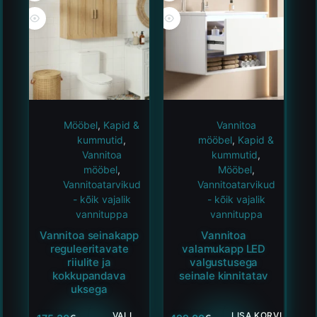
Mööbel
,
Kapid &
Vannitoa
kummutid
,
mööbel
,
Kapid &
Vannitoa
kummutid
,
mööbel
,
Mööbel
,
Vannitoatarvikud
Vannitoatarvikud
- kõik vajalik
- kõik vajalik
vannituppa
vannituppa
Vannitoa seinakapp
Vannitoa
reguleeritavate
valamukapp LED
riiulite ja
valgustusega
kokkupandava
seinale kinnitatav
uksega
VALI
LISA KORVI