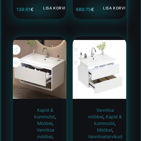
LISA KORVI
LISA KORVI
139.61
€
680.75
€
Kapid &
Vannitoa
kummutid
,
mööbel
,
Kapid &
Mööbel
,
kummutid
,
Vannitoa
Mööbel
,
mööbel
,
Vannitoatarvikud