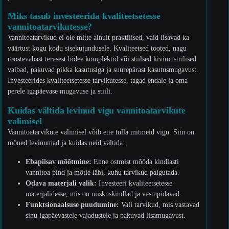
Miks tasub investeerida kvaliteetsetesse
vannitoatarvikutesse?
Vannitoatarvikud ei ole mitte ainult praktilised, vaid lisavad ka
väärtust kogu kodu sisekujundusele. Kvaliteetsed tooted, nagu
roostevabast terasest bidee komplektid või stiilsed kivimustrilised
vaibad, pakuvad pikka kasutusiga ja suurepärast kasutusmugavust.
Investeerides kvaliteetsetesse tarvikutesse, tagad endale ja oma
perele igapäevase mugavuse ja stiili.
Kuidas vältida levinud vigu vannitoatarvikute
valimisel
Vannitoatarvikute valimisel võib ette tulla mitmeid vigu. Siin on
mõned levinumad ja kuidas neid vältida:
Ebapiisav mõõtmine:
Enne ostmist mõõda kindlasti
vannitoa pind ja mõtle läbi, kuhu tarvikud paigutada.
Odava materjali valik:
Investeeri kvaliteetsetesse
materjalidesse, mis on niiskuskindlad ja vastupidavad.
Funktsionaalsuse puudumine:
Vali tarvikud, mis vastavad
sinu igapäevastele vajadustele ja pakuvad lisamugavust.