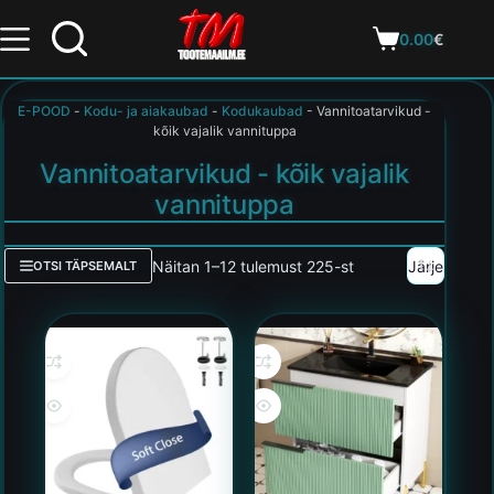
0.00
€
E-POOD
-
Kodu- ja aiakaubad
-
Kodukaubad
-
Vannitoatarvikud -
kõik vajalik vannituppa
Vannitoatarvikud - kõik vajalik
vannituppa
Näitan 1–12 tulemust 225-st
OTSI TÄPSEMALT
UUS