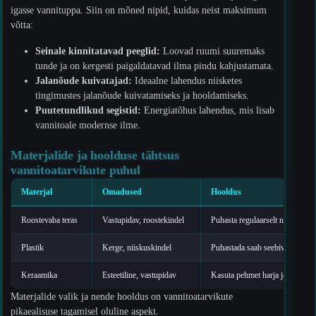
igasse vannituppa. Siin on mõned nipid, kuidas neist maksimum
võtta:
Seinale kinnitatavad peeglid:
Loovad ruumi suuremaks
tunde ja on kergesti paigaldatavad ilma pindu kahjustamata.
Jalanõude kuivatajad:
Ideaalne lahendus niisketes
tingimustes jalanõude kuivatamiseks ja hooldamiseks.
Puutetundlikud segistid:
Energiatõhus lahendus, mis lisab
vannitoale modernse ilme.
Materjalide ja hoolduse tähtsus
vannitoatarvikute puhul
Materjal
Omadused
Hooldus
Roostevaba teras
Vastupidav, roostekindel
Puhasta regulaarselt niiske lapiga
Plastik
Kerge, niiskuskindel
Puhastada saab seebiveega, vält
Keraamika
Esteetiline, vastupidav
Kasuta pehmet harja ja kergelt 
Materjalide valik ja nende hooldus on vannitoatarvikute
pikaealisuse tagamisel oluline aspekt.