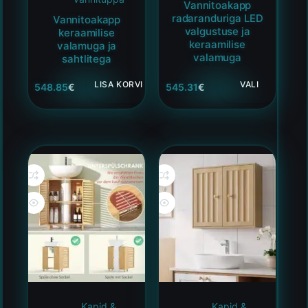
Vannitoakapp
radaranduriga LED
Vannitoakapp
valgustuse ja
keraamilise
keraamilise
valamuga ja
valamuga
sahtlitega
LISA KORVI
VALI
548.85
€
545.31
€
Kapid &
Kapid &