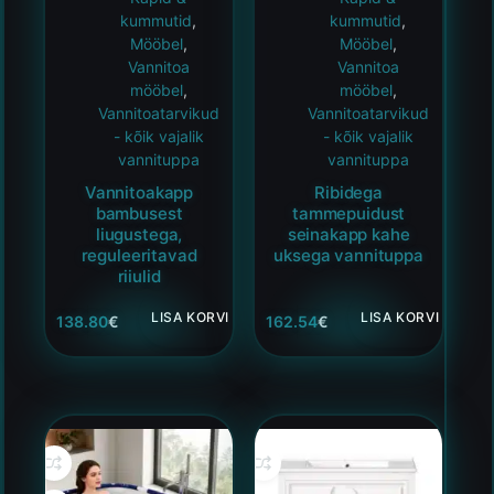
kummutid
,
kummutid
,
Mööbel
,
Mööbel
,
Vannitoa
Vannitoa
mööbel
,
mööbel
,
Vannitoatarvikud
Vannitoatarvikud
- kõik vajalik
- kõik vajalik
vannituppa
vannituppa
Vannitoakapp
Ribidega
bambusest
tammepuidust
liugustega,
seinakapp kahe
reguleeritavad
uksega vannituppa
riiulid
LISA KORVI
LISA KORVI
138.80
€
162.54
€