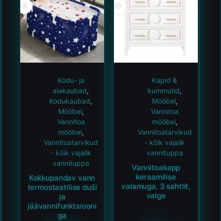
Kodu- ja
Kapid &
aiakaubad
,
kummutid
,
Kodukaubad
,
Mööbel
,
Mööbel
,
Vannitoa
Vannitoa
mööbel
,
mööbel
,
Vannitoatarvikud
Vannitoatarvikud
- kõik vajalik
- kõik vajalik
vannituppa
vannituppa
Vannitoakapp
keraamilise
Kokkupandav vann
valamuga, 3 sahtlit,
termostaatilise duši
valge
ja
jäävannifunktsiooni
ga