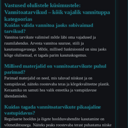
Vastused olulistele küsimustele:
Vannitoatarvikud – kõik vajalik vannituppa
kategoorias
Kuidas valida vannitoa jaoks sobivaimad
tarvikud?
Vannitoa tarvikute valimisel mõtle läbi oma vajadused ja
ruumilahendus. Arvesta vannitoa suuruse, stiili ja
kasutusmugavusega. Mõtle, millised funktsioonid on sinu jaoks
kõige olulisemad, et tagada parim kasutuskogemus.
Millised materjalid on vannitoatarvikute puhul
parimad?
Parimad materjalid on need, mis taluvad niiskust ja on
vastupidavad, näiteks roostevaba teras ja kõrgekvaliteetne plastik.
Keraamika on samuti hea valik esteetika ja vastupidavuse
ühendamiseks.
Kuidas tagada vannitoatarvikute pikaajaline
vastupidavus?
Regulaarne hooldus ja õigete hooldusvahendite kasutamine on
võtmetähtsusega. Näiteks peaks roostevaba terast puhastama niiske