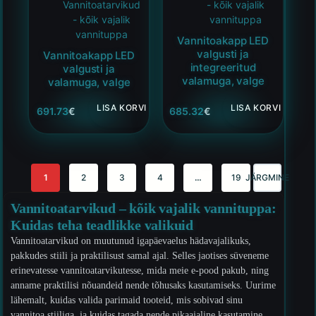
Vannitoatarvikud
- kõik vajalik
- kõik vajalik
vannituppa
vannituppa
Vannitoakapp LED
valgusti ja
Vannitoakapp LED
integreeritud
valgusti ja
valamuga, valge
valamuga, valge
LISA KORVI
LISA KORVI
691.73
€
685.32
€
1
2
3
4
…
19
JÄRGMINE
Vannitoatarvikud – kõik vajalik vannituppa:
Kuidas teha teadlikke valikuid
Vannitoatarvikud on muutunud igapäevaelus hädavajalikuks,
pakkudes stiili ja praktilisust samal ajal. Selles jaotises süveneme
erinevatesse vannitoatarvikutesse, mida meie e-pood pakub, ning
anname praktilisi nõuandeid nende tõhusaks kasutamiseks. Uurime
lähemalt, kuidas valida parimaid tooteid, mis sobivad sinu
vannitoa stiiliga, ja kuidas tagada nende pikaajaline kasutamine.