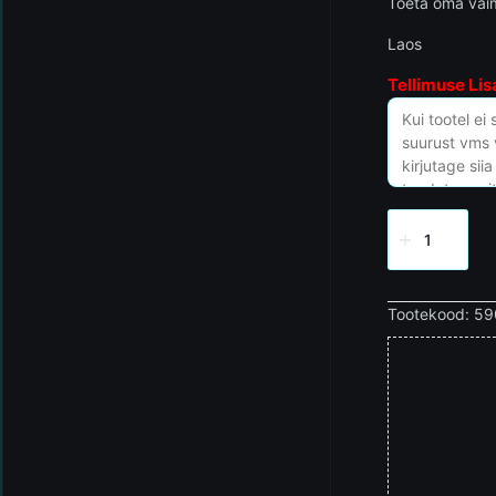
Toeta oma vaim
Laos
Tellimuse Lis
Tootekood:
59