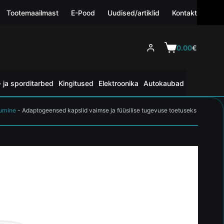
Tootemaailmast
E-Pood
Uudised/artiklid
Kontakt
0.00
€
 ja sporditarbed
Kingitused
Elektroonika
Autokaubad
dumine
-
Adaptogeensed kapslid vaimse ja füüsilise tugevuse toetuseks