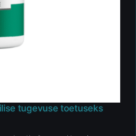
ilise tugevuse toetuseks