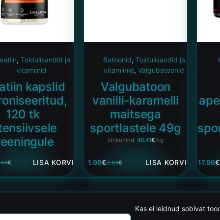
eatiin
,
Toidulisandid ja
Batoonid
,
Toidulisandid ja
vitamiinid
vitamiinid
,
Valgubatoonid
atiin kapslid
Valgubatoon
roniseeritud,
vanilli-karamelli
ape
120 tk
maitsega
tensiivsele
sportlastele 49g
spo
reeningule
ühikuhind:
40.41
€
/kg
LISA KORVI
1.98
€
LISA KORVI
17.96
.44
€
2.84
€
Kas ei leidnud sobivat too