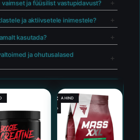
aimset ja füüsilist vastupidavust?
stele ja aktiivsetele inimestele?
samalt kasutada?
valtoimed ja ohutusalased
D
HEA HIND