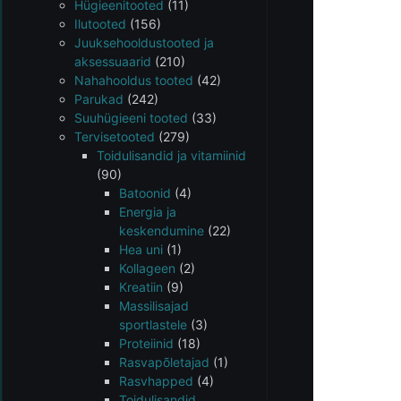
Hügieenitooted
(11)
Ilutooted
(156)
Juuksehooldustooted ja
aksessuaarid
(210)
Nahahooldus tooted
(42)
Parukad
(242)
Suuhügieeni tooted
(33)
Tervisetooted
(279)
Toidulisandid ja vitamiinid
(90)
Batoonid
(4)
Energia ja
keskendumine
(22)
Hea uni
(1)
Kollageen
(2)
Kreatiin
(9)
Massilisajad
sportlastele
(3)
Proteiinid
(18)
Rasvapõletajad
(1)
Rasvhapped
(4)
Toidulisandid