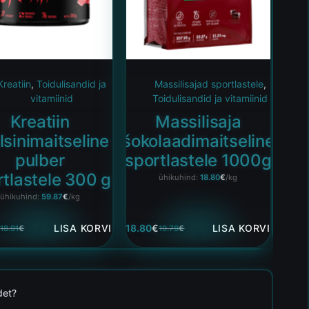
Kreatiin
,
Toidulisandid ja
Massilisajad sportlastele
,
vitamiinid
Toidulisandid ja vitamiinid
Kreatiin
Massilisaja
lsinimaitseline
šokolaadimaitseline
pulber
sportlastele 1000g
rtlastele 300 g
ühikuhind:
18.80
€
/kg
ühikuhind:
59.87
€
/kg
€
LISA KORVI
18.80
€
LISA KORVI
18.91
€
19.79
€
det?