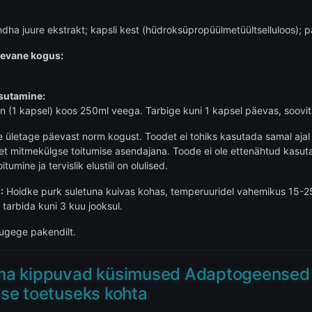
ha juure ekstrakt; kapsli kest (hüdroksüpropüülmetüültselluloos);
äevane kogus:
sutamine:
on (1 kapsel) koos 250ml veega. Tarbige kuni 1 kapsel päevas, soovit
 ületage päevast norm kogust. Toodet ei tohiks kasutada samal ajal 
t mitmekülgse toitumise asendajana. Toode ei ole ettenähtud kasutam
umine ja tervislik elustiil on olulised.
:
Hoidke purk suletuna kuivas kohas, temperuuridel vahemikus 15-25
 tarbida kuni 3 kuu jooksul.
lugege pakendilt.
a kippuvad küsimused Adaptogeensed ka
se toetuseks kohta