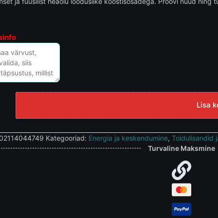
set ja füüsilist heaolu looduslike koostisosadega. Proovi nüüd ning
ainfo
Lisa k
02114044749
Kategooriad:
Energia ja keskendumine
,
Toidulisandid j
Turvaline Maksmine