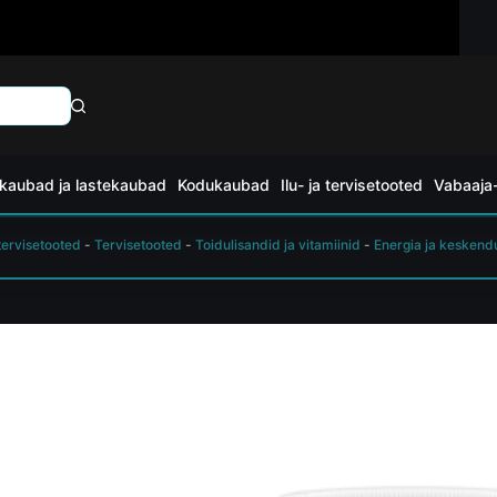
kaubad ja lastekaubad
Kodukaubad
Ilu- ja tervisetooted
Vabaaja-
 tervisetooted
-
Tervisetooted
-
Toidulisandid ja vitamiinid
-
Energia ja kesken