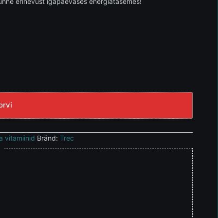
 tunne erinevust igapäevases energiatasemes!
orvi
a vitamiinid
Bränd:
Trec