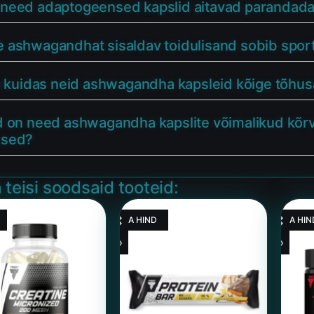
need adaptogeensed kapslid aitavad parandada v
 ashwagandhat sisaldav toidulisand sobib sportla
ja kuidas neid ashwagandha kapsleid kõige tõhu
ed on need ashwagandha kapslite võimalikud kõr
used?
 teisi soodsaid tooteid:
HEA HIND
HEA HIN