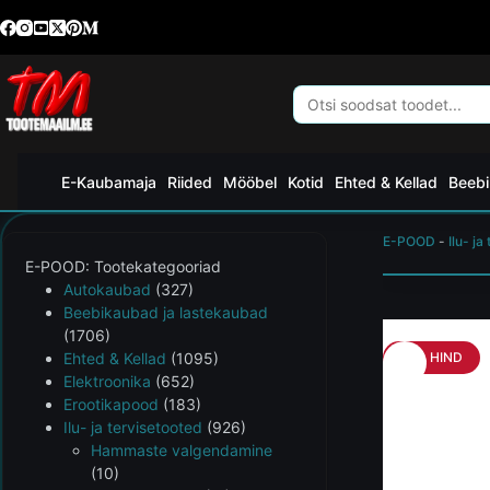
E-Kaubamaja
Riided
Mööbel
Kotid
Ehted & Kellad
Beebi
E-POOD
-
Ilu- ja
E-POOD: Tootekategooriad
Autokaubad
(327)
Beebikaubad ja lastekaubad
(1706)
Ehted & Kellad
(1095)
HEA HIND
Elektroonika
(652)
Erootikapood
(183)
Ilu- ja tervisetooted
(926)
Hammaste valgendamine
(10)