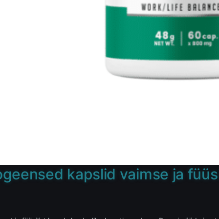
geensed kapslid vaimse ja füüs