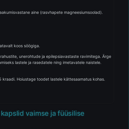
 paakumisvastane aine (rasvhapete magneesiumsoolad).
atavalt koos söögiga.
rahustite, unerohtude ja epilepsiavastaste ravimitega. Ärge
iseks lastele ja rasedatele ning imetavatele naistele.
 kraadi. Hoiustage toodet lastele kättesaamatus kohas.
pslid vaimse ja füüsilise