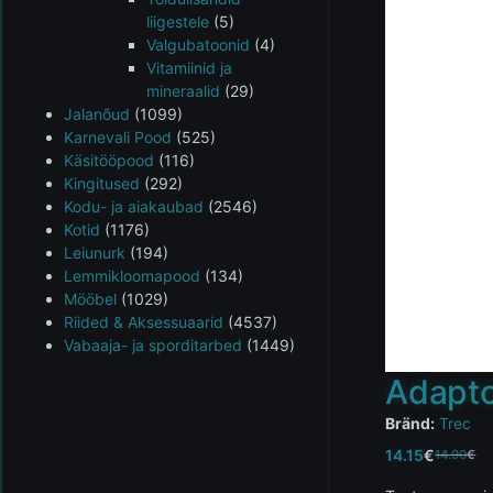
liigestele
(5)
Valgubatoonid
(4)
Vitamiinid ja
mineraalid
(29)
Jalanõud
(1099)
Karnevali Pood
(525)
Käsitööpood
(116)
Kingitused
(292)
Kodu- ja aiakaubad
(2546)
Kotid
(1176)
Leiunurk
(194)
Lemmikloomapood
(134)
Mööbel
(1029)
Riided & Aksessuaarid
(4537)
Vabaaja- ja sporditarbed
(1449)
Adapto
Bränd:
Trec
14.15
€
14.90
€