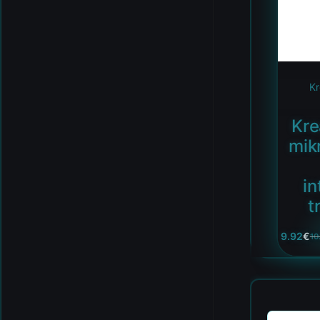
Kr
Kre
mik
in
t
9.92
€
10