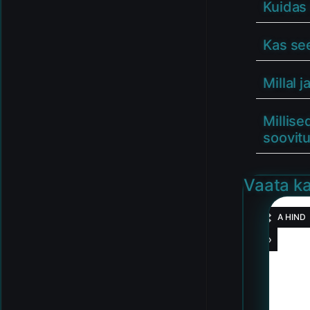
Kuidas 
Kas see
Millal 
Millis
soovit
Vaata ka
HEA HIND