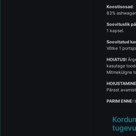
Koostisosad
:
83% ashwagand
Soovituslik p
1 kapsel.
Soovitatud ka
Võtke 1 portsj
HOIATUS!
Ärge
kasutage toode
Mitmekülgne toit
HOIUSTAMINE
Pärast avamist
PARIM ENNE:
Kordum
tugevu