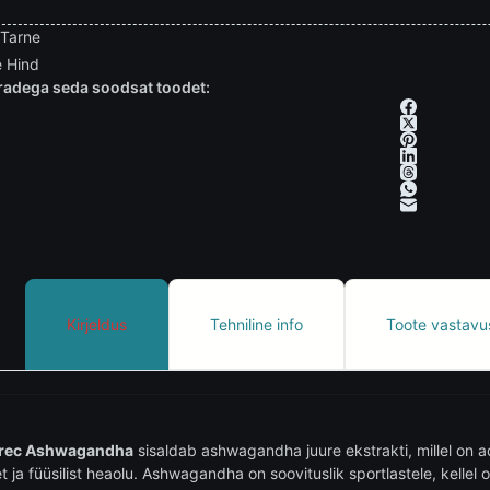
 Tarne
 Hind
adega seda soodsat toodet:
Kirjeldus
Tehniline info
Toote vastavu
Trec Ashwagandha
sisaldab ashwagandha juure ekstrakti, millel on 
t ja füüsilist heaolu. Ashwagandha on soovituslik sportlastele, kelle