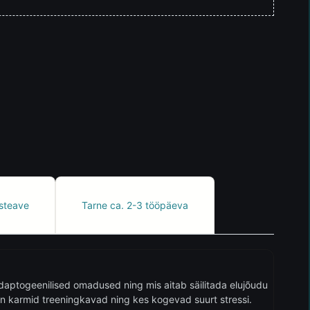
steave
Tarne ca. 2-3 tööpäeva
adaptogeenilised omadused ning mis aitab säilitada elujõudu
l on karmid treeningkavad ning kes kogevad suurt stressi.