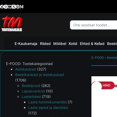
E-Kaubamaja
Riided
Mööbel
Kotid
Ehted & Kellad
Beebi
E-POOD
-
Beebi
E-POOD: Tootekategooriad
Autokaubad
(327)
Beebikaubad ja lastekaubad
(1706)
Beebipood
(282)
HEA HIND
Lapsevankrid
(10)
Lasteriided
(719)
Laste hommikumantlid
(7)
Laste joped ja üleriided
(172)