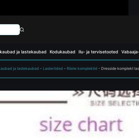
kaubad ja lastekaubad
Kodukaubad
Ilu- ja tervisetooted
Vabaaja-
kaubad ja lastekaubad
-
Lasteriided
-
Riiete komplektid
-
Dresside komplekt las