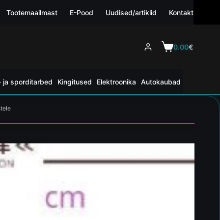
Tootemaailmast
E-Pood
Uudised/artiklid
Kontakt
0.00
€
 ja sporditarbed
Kingitused
Elektroonika
Autokaubad
tele