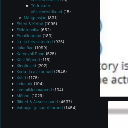
Tüdrukute
võimlemistrikood
(15)
Mänguasjad
(831)
Ehted & Kellad
(1095)
Elektroonika
(652)
Erootikapood
(183)
Ilu- ja tervisetooted
(926)
Jalanõud
(1099)
Karnevali Pood
(525)
Käsitööpood
(116)
Kingitused
(292)
Kodu- ja aiakaubad
(2546)
Kotid
(1176)
Leiunurk
(194)
Lemmikloomapood
(134)
Mööbel
(1029)
Riided & Aksessuaarid
(4537)
Vabaaja- ja sporditarbed
(1454)