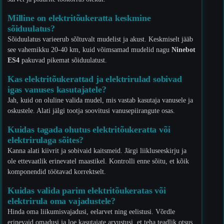
Milline on elektritõukeratta keskmine
sõiduulatus?
Sõiduulatus varieerub sõltuvalt mudelist ja akust. Keskmiselt jääb
see vahemikku 20-40 km, kuid võimsamad mudelid nagu
Ninebot
ES4
pakuvad pikemat sõiduulatust.
Kas elektritõukerattad ja elektrirulad sobivad
igas vanuses kasutajatele?
Jah, kuid on oluline valida mudel, mis vastab kasutaja vanusele ja
oskustele. Alati jälgi tootja soovitusi vanusepiirangute osas.
Kuidas tagada ohutus elektritõukeratta või
elektrirulaga sõites?
Kanna alati kiivrit ja sobivaid kaitsmeid. Järgi liikluseeskirju ja
ole ettevaatlik erinevatel maastikel. Kontrolli enne sõitu, et kõik
komponendid töötavad korrektselt.
Kuidas valida parim elektritõukeratas või
elektrirula oma vajadustele?
Hinda oma liikumisvajadusi, eelarvet ning eelistusi. Võrdle
erinevaid omadusi ja loe kasutajate arvustusi, et teha teadlik otsus.