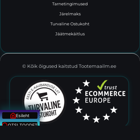
Tarnetingimused
Järelmaks
Turvaline Ostukoht
Jäätmekäitlus
© Kõik õigused kaitstud Tootemaailm.ee
Esileht
OTSI TOODET
E-Pood