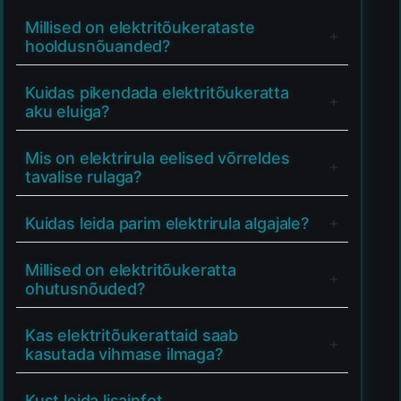
Millised on elektritõukerataste
hooldusnõuanded?
Kuidas pikendada elektritõukeratta
aku eluiga?
Mis on elektrirula eelised võrreldes
tavalise rulaga?
Kuidas leida parim elektrirula algajale?
Millised on elektritõukeratta
ohutusnõuded?
Kas elektritõukerattaid saab
kasutada vihmase ilmaga?
Kust leida lisainfot