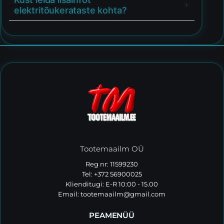
elektritõukerataste kohta?
Tootemaailm OÜ
Reg nr: 11599230
Tel: +372 56900025
Klienditugi: E-R 10:00 - 15.00
Email:
tootemaailm@gmail.com
PEAMENÜÜ