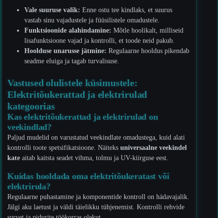
Vale suuruse valik:
Enne ostu tee kindlaks, et suurus
vastab sinu vajadustele ja füüsilistele omadustele.
Funktsioonide alahindamine:
Mõtle hoolikalt, milliseid
lisafunktsioone vajad ja kontrolli, et toode neid pakub.
Hoolduse unarusse jätmine:
Regulaarne hooldus pikendab
seadme eluiga ja tagab turvalisuse.
Vastused olulistele küsimustele:
Elektritõukerattad ja elektrirulad
kategoorias
Kas elektritõukerattad ja elektrirulad on
veekindlad?
Paljud mudelid on varustatud veekindlate omadustega, kuid alati
kontrolli toote spetsifikatsioone. Näiteks
universaalne veekindel
kate
aitab kaitsta seadet vihma, tolmu ja UV-kiirguse eest.
Kuidas hooldada oma elektritõukeratast või
elektrirula?
Regulaarne puhastamine ja komponentide kontroll on hädavajalik.
Jälgi aku laetust ja väldi täielikku tühjenemist. Kontrolli rehvide
survet ja pidurite töökorras olekut.