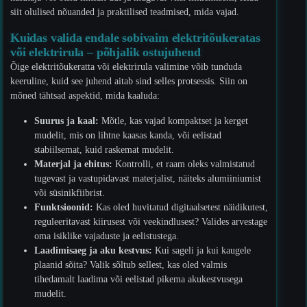
siit olulised nõuanded ja praktilised teadmised, mida vajad.
Kuidas valida endale sobivaim elektritõukeratas
või elektrirula – põhjalik ostujuhend
Õige elektritõukeratta või elektrirula valimine võib tunduda
keeruline, kuid see juhend aitab sind selles protsessis. Siin on
mõned tähtsad aspektid, mida kaaluda:
Suurus ja kaal:
Mõtle, kas vajad kompaktset ja kerget
mudelit, mis on lihtne kaasas kanda, või eelistad
stabiilsemat, kuid raskemat mudelit.
Materjal ja ehitus:
Kontrolli, et raam oleks valmistatud
tugevast ja vastupidavast materjalist, näiteks alumiiniumist
või süsinikfiibrist.
Funktsioonid:
Kas oled huvitatud digitaalsetest näidikutest,
reguleeritavast kiirusest või veekindlusest? Valides arvestage
oma isiklike vajaduste ja eelistustega.
Laadimisaeg ja aku kestvus:
Kui sageli ja kui kaugele
plaanid sõita? Valik sõltub sellest, kas oled valmis
tihedamalt laadima või eelistad pikema akukestvusega
mudelit.