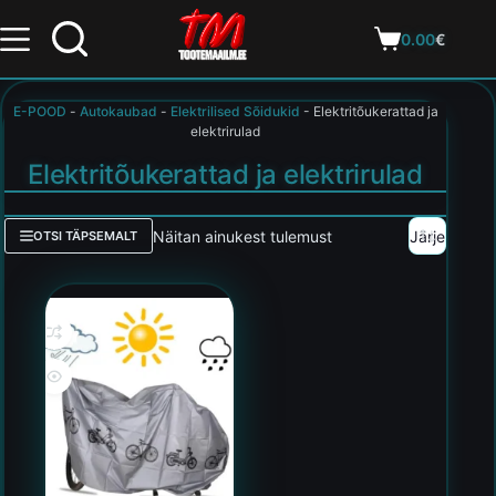
0.00
€
E-POOD
-
Autokaubad
-
Elektrilised Sõidukid
-
Elektritõukerattad ja
elektrirulad
Elektritõukerattad ja elektrirulad
Näitan ainukest tulemust
OTSI TÄPSEMALT