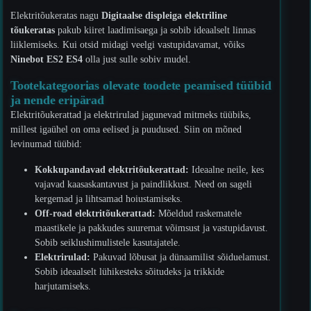
Elektritõukeratas nagu
Digitaalse displeiga elektriline
tõukeratas
pakub kiiret laadimisaega ja sobib ideaalselt linnas
liiklemiseks. Kui otsid midagi veelgi vastupidavamat, võiks
Ninebot ES2 ES4
olla just sulle sobiv mudel.
Tootekategoorias olevate toodete peamised tüübid
ja nende eripärad
Elektritõukerattad ja elektrirulad jagunevad mitmeks tüübiks,
millest igaühel on oma eelised ja puudused. Siin on mõned
levinumad tüübid:
Kokkupandavad elektritõukerattad:
Ideaalne neile, kes
vajavad kaasaskantavust ja paindlikkust. Need on sageli
kergemad ja lihtsamad hoiustamiseks.
Off-road elektritõukerattad:
Mõeldud raskematele
maastikele ja pakkudes suuremat võimsust ja vastupidavust.
Sobib seiklushimulistele kasutajatele.
Elektrirulad:
Pakuvad lõbusat ja dünaamilist sõiduelamust.
Sobib ideaalselt lühikesteks sõitudeks ja trikkide
harjutamiseks.