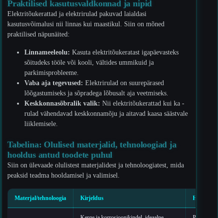
Praktilised kasutusvaldkonnad ja nipid
Elektritõukerattad ja elektrirulad pakuvad laialdasi
kasutusvõimalusi nii linnas kui maastikul. Siin on mõned
praktilised näpunäited:
Linnameeleolu:
Kasuta elektritõukeratast igapäevasteks
sõitudeks tööle või kooli, vältides ummikuid ja
parkimisprobleeme.
Vaba aja tegevused:
Elektrirulad on suurepärased
lõõgastumiseks ja sõpradega lõbusalt aja veetmiseks.
Keskkonnasõbralik valik:
Nii elektritõukerattad kui ka -
rulad vähendavad keskkonnamõju ja aitavad kaasa säästvale
liiklemisele.
Tabelina: Olulised materjalid, tehnoloogiad ja
hooldus antud toodete puhul
Siin on ülevaade olulistest materjalidest ja tehnoloogiatest, mida
peaksid teadma hooldamisel ja valimisel.
Materjal/tehnoloogia
Kirjeldus
Hooldus
Kerge ja korrosioonikindel, ideaalne
Puhasta reg