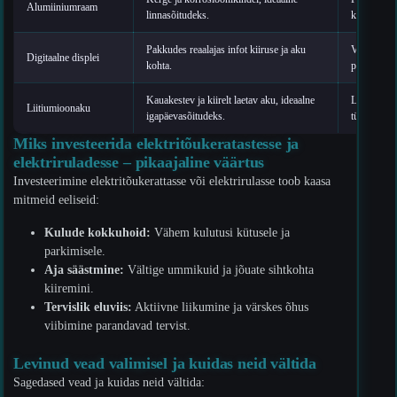
Alumiiniumraam
linnasõitudeks.
kriimustust
Pakkudes reaalajas infot kiiruse ja aku
Väldi ekraa
Digitaalne displei
kohta.
puhasta pe
Kauakestev ja kiirelt laetav aku, ideaalne
Lae regulaa
Liitiumioonaku
igapäevasõitudeks.
tühjenemis
Miks investeerida elektritõukeratastesse ja
elektriruladesse – pikaajaline väärtus
Investeerimine elektritõukerattasse või elektrirulasse toob kaasa
mitmeid eeliseid:
Kulude kokkuhoid:
Vähem kulutusi kütusele ja
parkimisele.
Aja säästmine:
Vältige ummikuid ja jõuate sihtkohta
kiiremini.
Tervislik eluviis:
Aktiivne liikumine ja värskes õhus
viibimine parandavad tervist.
Levinud vead valimisel ja kuidas neid vältida
Sagedased vead ja kuidas neid vältida: