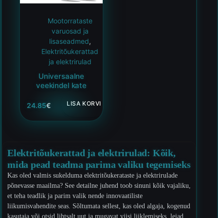
Mootorrataste
varuosad ja
lisaseadmed
,
Elektritõukerattad
ja elektrirulad
Universaalne
veekindel kate
LISA KORVI
24.85
€
Elektritõukerattad ja elektrirulad: Kõik,
mida pead teadma parima valiku tegemiseks
Kas oled valmis sukelduma elektritõukerataste ja elektrirulade
põnevasse maailma? See detailne juhend toob sinuni kõik vajaliku,
et teha teadlik ja parim valik nende innovaatiliste
liikumisvahendite seas. Sõltumata sellest, kas oled algaja, kogenud
kasutaja või otsid lihtsalt uut ja mugavat viisi liiklemiseks, leiad