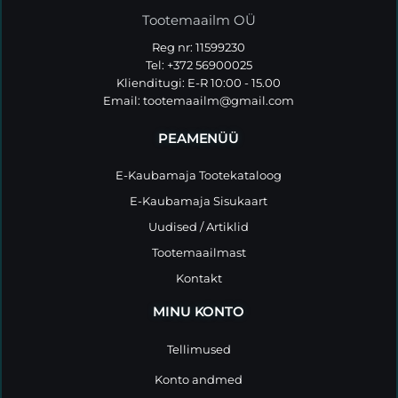
Tootemaailm OÜ
Reg nr: 11599230
Tel: +372 56900025
Klienditugi: E-R 10:00 - 15.00
Email:
tootemaailm@gmail.com
PEAMENÜÜ
E-Kaubamaja Tootekataloog
E-Kaubamaja Sisukaart
Uudised / Artiklid
Tootemaailmast
Kontakt
MINU KONTO
Tellimused
Konto andmed