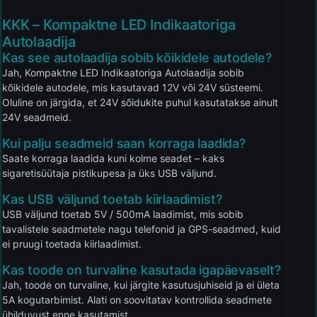
KKK – Kompaktne LED Indikaatoriga
Autolaadija
Kas see autolaadija sobib kõikidele autodele?
Jah, Kompaktne LED Indikaatoriga Autolaadija sobib
kõikidele autodele, mis kasutavad 12V või 24V süsteemi.
Oluline on järgida, et 24V sõidukite puhul kasutatakse ainult
24V seadmeid.
Kui palju seadmeid saan korraga laadida?
Saate korraga laadida kuni kolme seadet – kaks
sigaretisüütaja pistikupesa ja üks USB väljund.
Kas USB väljund toetab kiirlaadimist?
USB väljund toetab 5V / 500mA laadimist, mis sobib
tavalistele seadmetele nagu telefonid ja GPS-seadmed, kuid
ei pruugi toetada kiirlaadimist.
Kas toode on turvaline kasutada igapäevaselt?
Jah, toode on turvaline, kui järgite kasutusjuhiseid ja ei ületa
5A kogutarbimist. Alati on soovitatav kontrollida seadmete
ühilduvust enne kasutamist.