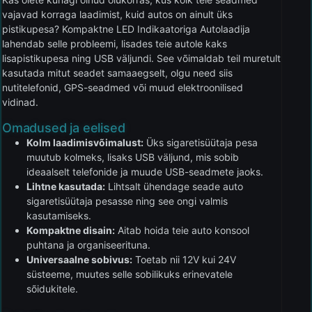
vajavad korraga laadimist, kuid autos on ainult üks
pistikupesa? Kompaktne LED Indikaatoriga Autolaadija
lahendab selle probleemi, lisades teie autole kaks
lisapistikupesa ning USB väljundi. See võimaldab teil muretult
kasutada mitut seadet samaaegselt, olgu need siis
nutitelefonid, GPS-seadmed või muud elektroonilised
vidinad.
Omadused ja eelised
Kolm laadimisvõimalust:
Üks sigaretisüütaja pesa
muutub kolmeks, lisaks USB väljund, mis sobib
ideaalselt telefonide ja muude USB-seadmete jaoks.
Lihtne kasutada:
Lihtsalt ühendage seade auto
sigaretisüütaja pesasse ning see ongi valmis
kasutamiseks.
Kompaktne disain:
Aitab hoida teie auto konsool
puhtana ja organiseerituna.
Universaalne sobivus:
Toetab nii 12V kui 24V
süsteeme, muutes selle sobilikuks erinevatele
sõidukitele.