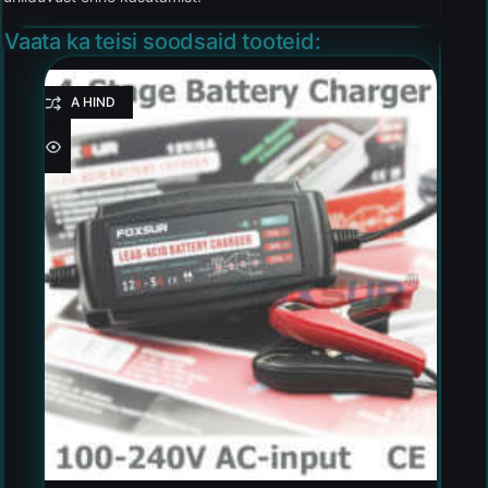
Vaata ka teisi soodsaid tooteid:
HEA HIND