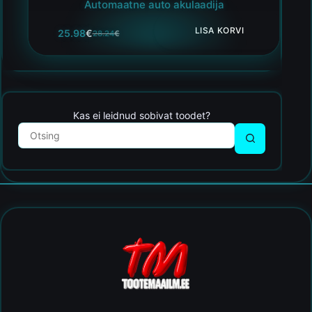
Automaatne auto akulaadija
LISA KORVI
25.98
€
28.24
€
Kas ei leidnud sobivat toodet?