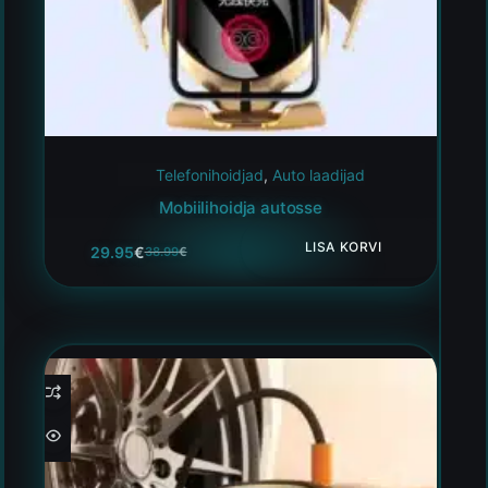
Telefonihoidjad
,
Auto laadijad
Mobiilihoidja autosse
LISA KORVI
29.95
€
38.99
€