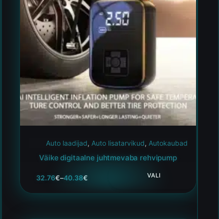
Auto laadijad
,
Auto lisatarvikud
,
Autokaubad
Väike digitaalne juhtmevaba rehvipump
VALI
32.76
€
–
40.38
€