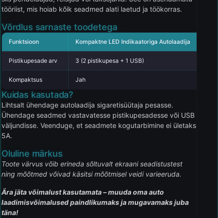
tööriist, mis hoiab kõik seadmed alati laetud ja töökorras.
Võrdlus sarnaste toodetega
Funktsioon
Kompaktne LED Indikaatoriga Autolaadija
K
Pistikupesade arv
3 (2 pistikupesa + 1 USB)
2
Kompaktsus
Jah
Ei
Kuidas kasutada?
Lihtsalt ühendage autolaadija sigaretisüütaja pesasse.
Ühendage seadmed vastavatesse pistikupesadesse või USB
väljundisse. Veenduge, et seadmete kogutarbimine ei ületaks
5A.
Oluline märkus
Toote värvus võib erineda sõltuvalt ekraani seadistustest
ning mõõtmed võivad käsitsi mõõtmisel veidi varieeruda.
Ära jäta võimalust kasutamata – muuda oma auto
laadimisvõimalused paindlikumaks ja mugavamaks juba
täna!