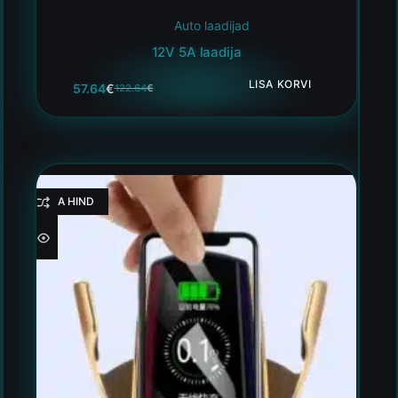
Auto laadijad
12V 5A laadija
LISA KORVI
57.64
€
122.64
€
HEA HIND