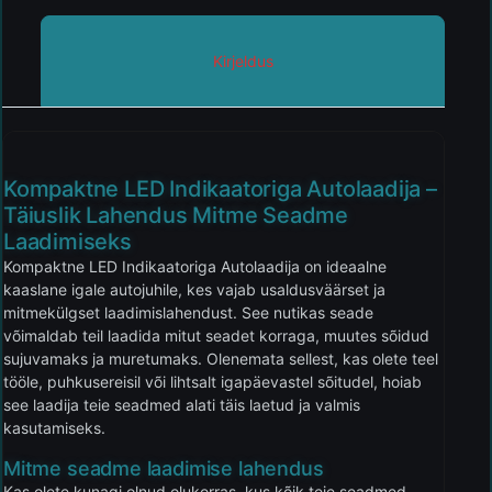
Kirjeldus
Kompaktne LED Indikaatoriga Autolaadija –
Täiuslik Lahendus Mitme Seadme
Laadimiseks
Kompaktne LED Indikaatoriga Autolaadija on ideaalne
kaaslane igale autojuhile, kes vajab usaldusväärset ja
mitmekülgset laadimislahendust. See nutikas seade
võimaldab teil laadida mitut seadet korraga, muutes sõidud
sujuvamaks ja muretumaks. Olenemata sellest, kas olete teel
tööle, puhkusereisil või lihtsalt igapäevastel sõitudel, hoiab
see laadija teie seadmed alati täis laetud ja valmis
kasutamiseks.
Mitme seadme laadimise lahendus
Kas olete kunagi olnud olukorras, kus kõik teie seadmed