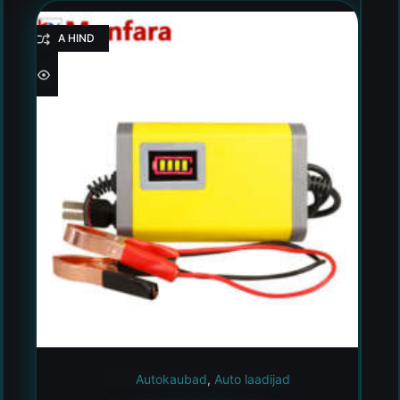
HEA HIND
Autokaubad
,
Auto laadijad