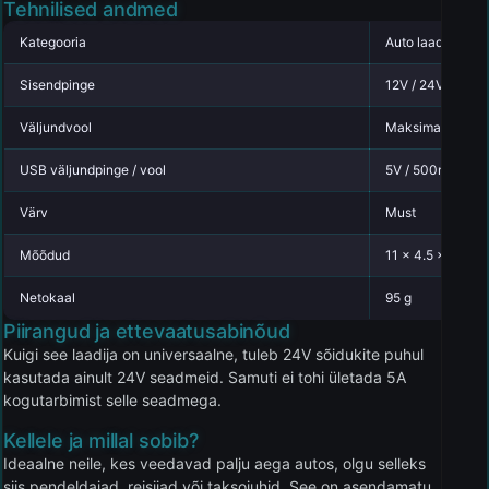
Tehnilised andmed
Kategooria
Auto laadijad
Sisendpinge
12V / 24V
Väljundvool
Maksimaalselt 5
USB väljundpinge / vool
5V / 500mA
Värv
Must
Mõõdud
11 x 4.5 x 3.3 c
Netokaal
95 g
Piirangud ja ettevaatusabinõud
Kuigi see laadija on universaalne, tuleb 24V sõidukite puhul
kasutada ainult 24V seadmeid. Samuti ei tohi ületada 5A
kogutarbimist selle seadmega.
Kellele ja millal sobib?
Ideaalne neile, kes veedavad palju aega autos, olgu selleks
siis pendeldajad, reisijad või taksojuhid. See on asendamatu