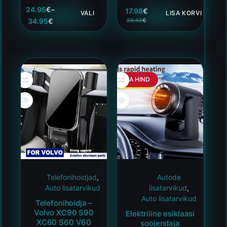
24.95
€
–
17.98
€
VALI
LISA KORVI
34.95
€
28.58
€
HEA HIND
Telefonihoidjad
,
Autode
Auto lisatarvikud
lisatarvikud
,
Auto lisatarvikud
Telefonihoidja –
Volvo XC90 S90
Elektriline esiklaasi
XC60 S60 V60
soojendaja