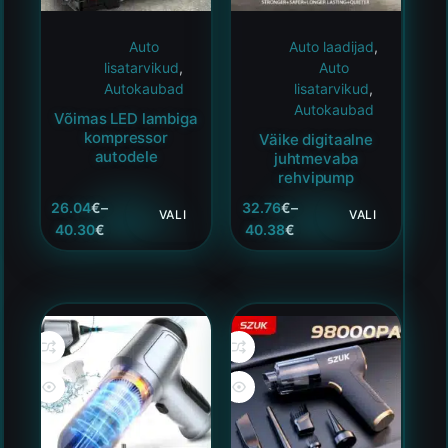
Auto
Auto laadijad
,
lisatarvikud
,
Auto
Autokaubad
lisatarvikud
,
Autokaubad
Võimas LED lambiga
kompressor
Väike digitaalne
autodele
juhtmevaba
rehvipump
26.04
€
–
32.76
€
–
VALI
VALI
40.30
€
40.38
€