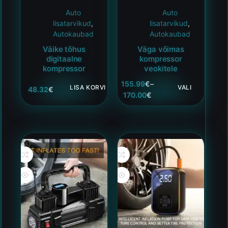
Auto
Auto
lisatarvikud
,
lisatarvikud
,
Autokaubad
Autokaubad
Väike tõhus
Väga võimas
digitaalne
kompressor
kompressor
veokitele
155.99
€
–
LISA KORVI
VALI
48.32
€
170.00
€