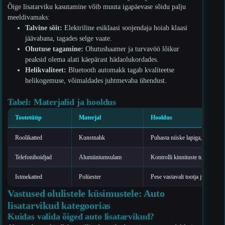
Õige lisatarviku kasutamine võib muuta igapäevase sõidu palju
meeldivamaks:
Talvine sõit:
Elektriline esiklaasi soojendaja hoiab klaasi
jäävabana, tagades selge vaate.
Ohutuse tagamine:
Ohutushaamer ja turvavöö lõikur
peaksid olema alati käepärast hädaolukordades.
Helikvaliteet:
Bluetooth automakk tagab kvaliteetse
helikogemuse, võimaldades juhtmevaba ühendust.
Tabel: Materjalid ja hooldus
Tootetüüp
Materjal
Hooldus
Roolikatted
Kunstnahk
Puhasta niiske lapiga, väldi ots
Telefonihoidjad
Alumiiniumsulam
Kontrolli kinnituste tugevust re
Istmekatted
Polüester
Pese vastavalt tootja juhistele, 
Vastused olulistele küsimustele: Auto
lisatarvikud kategoorias
Kuidas valida õiged auto lisatarvikud?