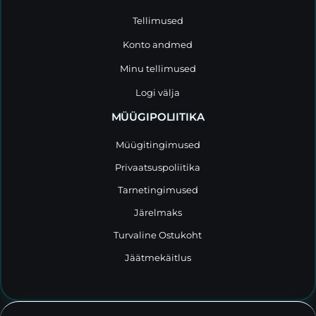
Tellimused
Konto andmed
Minu tellimused
Logi välja
MÜÜGIPOLIITIKA
Müügitingimused
Privaatsuspoliitika
Tarnetingimused
Järelmaks
Turvaline Ostukoht
Jäätmekäitlus