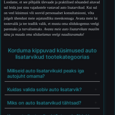
Loodame, et see põhjalik ülevaade ja praktilised nõuanded aitavad
sul leida just sinu vajadustele vastavad auto lisatarvikud. Kui sul
on veel küsimusi või soovid personaalset konsultatsiooni, võta
julgelt ühendust meie asjatundliku meeskonnaga. Avasta meie lai
tootevalik ja tee teadlik valik, et muuta oma sõidukogemus veelgi
paremaks ja turvalisemaks.
Avasta meie auto lisatarvikute maailm
täna ja muuda oma sõiduelamus veelgi nauditavamaks!
Korduma kippuvad küsimused auto
lisatarvikud tootekategoorias
Milliseid auto lisatarvikuid peaks iga
autojuht omama?
Kuidas valida sobiv auto lisatarvik?
Miks on auto lisatarvikud tähtsad?