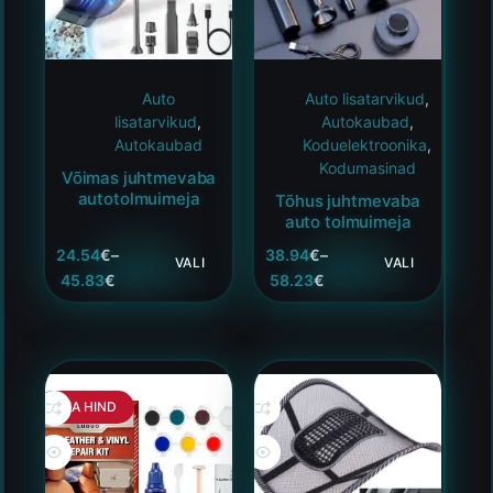
Auto
Auto lisatarvikud
,
lisatarvikud
,
Autokaubad
,
Autokaubad
Koduelektroonika
,
Kodumasinad
Võimas juhtmevaba
autotolmuimeja
Tõhus juhtmevaba
auto tolmuimeja
24.54
€
–
38.94
€
–
VALI
VALI
45.83
€
58.23
€
HEA HIND