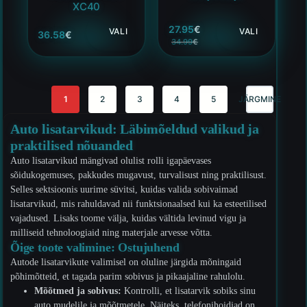
XC40
27.95
€
VALI
VALI
36.58
€
34.99
€
1
2
3
4
5
JÄRGMINE
Auto lisatarvikud: Läbimõeldud valikud ja
praktilised nõuanded
Auto lisatarvikud mängivad olulist rolli igapäevases
sõidukogemuses, pakkudes mugavust, turvalisust ning praktilisust.
Selles sektsioonis uurime süvitsi, kuidas valida sobivaimad
lisatarvikud, mis rahuldavad nii funktsionaalsed kui ka esteetilised
vajadused. Lisaks toome välja, kuidas vältida levinud vigu ja
milliseid tehnoloogiaid ning materjale arvesse võtta.
Õige toote valimine: Ostujuhend
Autode lisatarvikute valimisel on oluline järgida mõningaid
põhimõtteid, et tagada parim sobivus ja pikaajaline rahulolu.
Mõõtmed ja sobivus:
Kontrolli, et lisatarvik sobiks sinu
auto mudelile ja mõõtmetele. Näiteks, telefonihoidjad on