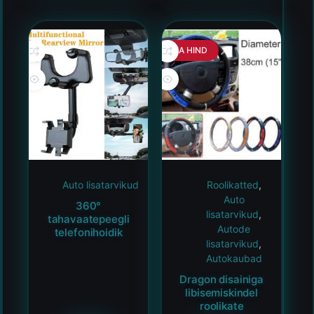
HEA HIND
Auto lisatarvikud
Roolikatted
,
Auto
360°
lisatarvikud
,
tahavaatepeegli
Autode
telefonihoidik
lisatarvikud
,
Autokaubad
Dragon disainiga
libisemiskindel
roolikate