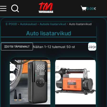
0.00
€
E-POOD
-
Autokaubad
-
Autode lisatarvikud
-
Auto lisatarvikud
Auto lisatarvikud
Näitan 1–12 tulemust 50-st
OTSI TÄPSEMALT