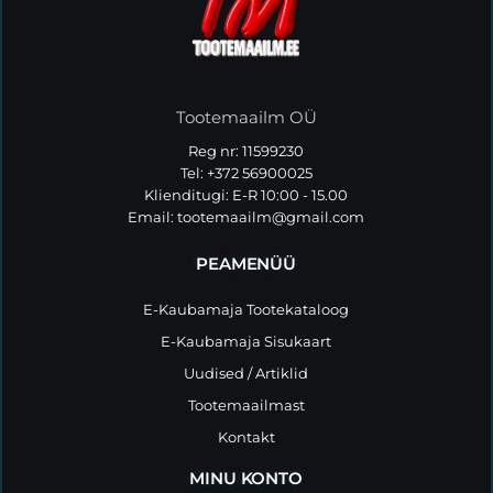
Tootemaailm OÜ
Reg nr: 11599230
Tel: +372 56900025
Klienditugi: E-R 10:00 - 15.00
Email:
tootemaailm@gmail.com
PEAMENÜÜ
E-Kaubamaja Tootekataloog
E-Kaubamaja Sisukaart
Uudised / Artiklid
Tootemaailmast
Kontakt
MINU KONTO