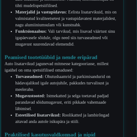
tihti mudelispetsiifilised.
Materjalid ja vastupidavus:
Eelista lisatarvikuid, mis on
valmistatud kvaliteetsetest ja vastupidavatest materjalidest,
nagu alumiiniumsulam või kunstnahk.
Funktsionaalsus:
Vali tarvikud, mis lisavad väärtust sinu
igapäevasele sõidule, olgu need siis turvaseadmed või
mugavust suurendavad elemendid.
Peamised tootetüübid ja nende eripärad
Auto lisatarvikud jagunevad mitmesse kategooriasse, millest
igaühel on oma spetsiifilised omadused:
Turvaseadmed:
Ohutushaamrid ja parkimisandurid on
hädavajalikud igale autojuhile, pakkudes turvalisust ja
meelerahu.
Mugavustooted:
Istmekatted ja selga toetavad padjad
parandavad sõidumugavust, eriti pikkade vahemaade
läbimisel.
Esteetilised lisatarvikud:
Roolikatted ja lambirõngad
aitavad anda autole isikupära ja stiili.
Praktilised kasutusvaldkonnad ja nipid