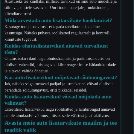
Alustuseks tee kindlaks, millised tarvikud on sinu auto mudelile ja
sõiduvajadustele vastavad. Uuri toote materjale, funktsioone ja
kliendiarvustusi.
Mida arvestada auto lisatarvikute hooldamisel?
Kasutage tootja soovitusi, et tagada tarvikute pikaajaline
kasutusiga. Näiteks puhasta roolikatted regulaarselt ja kontrolli
kinnituste tugevust.
Kuidas ohutuslisatarvikud aitavad turvalisust
tõsta?
Ohutuslisatarvikud nagu ohutushaamrid ja parkimisandurid on
olulised vahendid, mis tagavad kiire reageerimise hädaolukordades
ja aitavad vältida õnnetusi.
Kas auto lisatarvikud mõjutavad sõidumugavust?
Jah, näiteks selga toetavad padjad ja istmekatted võivad oluliselt
parandada sõidumugavust, eriti pikkadel reisidel.
Kuidas auto lisatarvikud võivad mõjutada auto
välimust?
Esteetilised lisatarvikud nagu roolikatted ja lambirõngad annavad
autole ainulaadse välimuse, tõstes selle väärtust ja atraktiivsust.
Avasta meie auto lisatarvikute maailm ja tee
teadlik valik