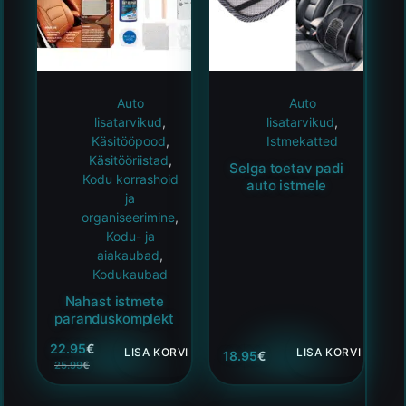
Auto
Auto
lisatarvikud
,
lisatarvikud
,
Käsitööpood
,
Istmekatted
Käsitööriistad
,
Selga toetav padi
Kodu korrashoid
auto istmele
ja
organiseerimine
,
Kodu- ja
aiakaubad
,
Kodukaubad
Nahast istmete
paranduskomplekt
22.95
€
LISA KORVI
LISA KORVI
18.95
€
25.99
€