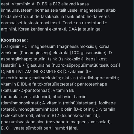
eest. Vitamiinid A, D, B6 ja B12 aitavad kaasa
immuunsüsteemi normaalsele talitlusele, magneesium aitab
hoida elektrolüütide tasakaalu ja tsink aitab hoida veres
normaalset testosterooni taset. Toode on rikastatud L-
arginiini, Korea ženšenni ekstrakti, DAA ja tauriiniga.
Koostisosad:
[L-arginiin HCl; magneesium (magneesiumoksiid); Korea
ženšenni (Panax ginseng) ekstrakt [10% ginsenosiide]; D-
asparagiinhape; tauriin; tsink (tsinkoksiid)]; kapsli kest
[želatiin] B / [glasuuriaine (hüdroksüpropüülmetüültselluloos)]
C; MULTIVITAMIINI KOMPLEKS [C-vitamiin (L-
askorbiinhape); maltodekstriin; niatsiin (nikotiinhappe amiid);
vitamiin E (DL-alfa tokoferüülatsetaat); pantoteenhape
(kaltsium-D-pantotenaat); vitamiin B6
(püridoksiinvesinikkloriid); riboflaviin; tiamiin
(tiamiinmononitraat); A-vitamiin (retinüülatsetaat); foolhape
(pteroüülmonoglutamiinhape); biotiin (D-biotiin); D-vitamiin
(kolekaltsiferool); vitamiin B12 (tsüanokobalamiin)];
paakumisvastane aine (rasvhapete magneesiumisoolad).
B, C – vaata sümbolit partii numbri järel.