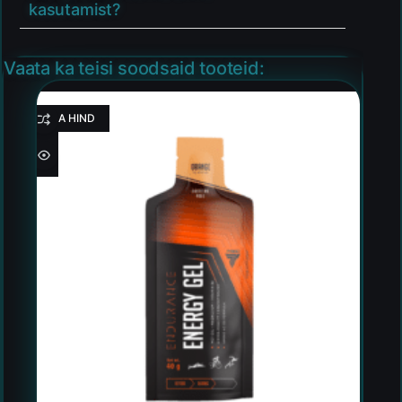
kasutamist?
Vaata ka teisi soodsaid tooteid:
HEA HIND