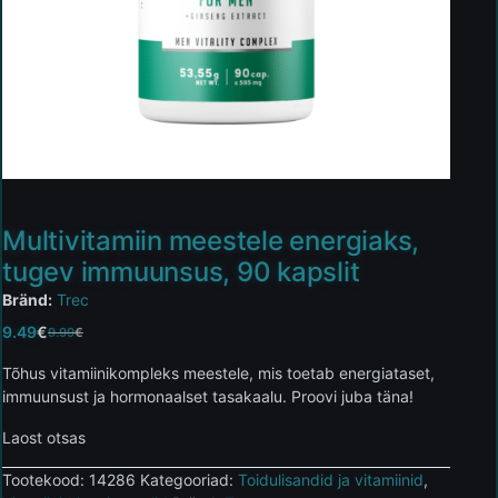
Multivitamiin meestele energiaks,
tugev immuunsus, 90 kapslit
Bränd:
Trec
9.49
€
9.99
€
Tõhus vitamiinikompleks meestele, mis toetab energiataset,
immuunsust ja hormonaalset tasakaalu. Proovi juba täna!
Laost otsas
Tootekood:
14286
Kategooriad:
Toidulisandid ja vitamiinid
,