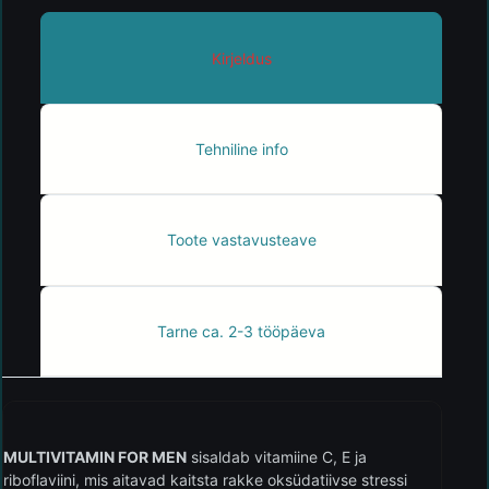
Kirjeldus
Tehniline info
Toote vastavusteave
Tarne ca. 2-3 tööpäeva
MULTIVITAMIN FOR MEN
sisaldab vitamiine C, E ja
riboflaviini, mis aitavad kaitsta rakke oksüdatiivse stressi