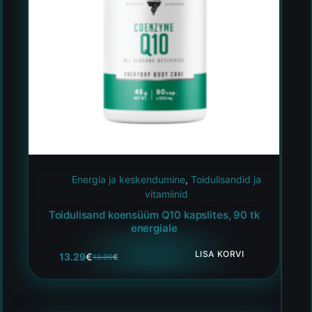
Energia ja keskendumine
,
Toidulisandid ja
vitamiinid
Toidulisand koensüüm Q10 kapslites, 90 tk
energiale
LISA KORVI
13.29
€
13.99
€