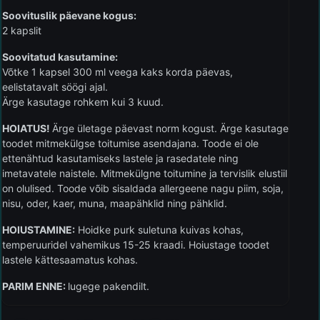
Soovituslik päevane kogus:
2 kapslit
Soovitatud kasutamine:
Võtke 1 kapsel 300 ml veega kaks korda päevas,
eelistatavalt söögi ajal.
Ärge kasutage rohkem kui 3 kuud.
HOIATUS!
Ärge ületage päevast norm kogust. Ärge kasutage
toodet mitmekülgse toitumise asendajana. Toode ei ole
ettenähtud kasutamiseks lastele ja rasedatele ning
imetavatele naistele. Mitmekülgne toitumine ja tervislik elustiil
on olulised. Toode võib sisaldada allergeene nagu piim, soja,
nisu, oder, kaer, muna, maapähklid ning pähklid.
HOIUSTAMINE:
Hoidke purk suletuna kuivas kohas,
temperuuridel vahemikus 15-25 kraadi. Hoiustage toodet
lastele kättesaamatus kohas.
PARIM ENNE:
lugege pakendilt.