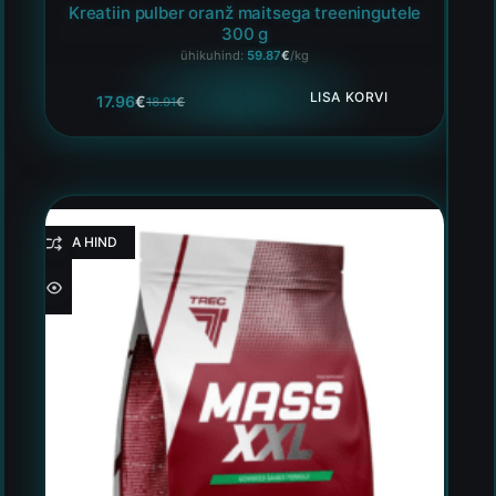
Kreatiin pulber oranž maitsega treeningutele
300 g
ühikuhind:
59.87
€
/kg
LISA KORVI
17.96
€
18.91
€
HEA HIND