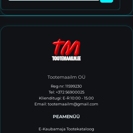
Tootemaailm OÜ
Reg nr: 11599230
Tel: +372 56900025
Klienditugi: E-R 10:00 - 15.00
Email:
tootemaailm@gmail.com
PEAMENÜÜ
E-Kaubamaja Tootekataloog