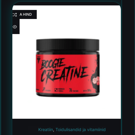
HEA HIND
Kreatiin
,
Toidulisandid ja vitamiinid