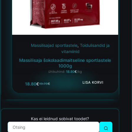
Massilisajad sportlastele
,
Toidulisandid ja
vitamiinid
Massilisaja šokolaadimaitseline sportlastele
1000g
ühikuhind:
18.80
€
/kg
LISA KORVI
18.80
€
19.79
€
Kas ei leidnud sobivat toodet?