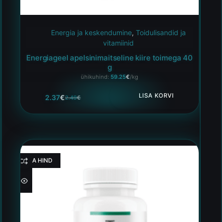
Energia ja keskendumine
,
Toidulisandid ja
vitamiinid
Energiageel apelsinimaitseline kiire toimega 40
g
ühikuhind:
59.25
€
/kg
LISA KORVI
2.37
€
2.49
€
HEA HIND