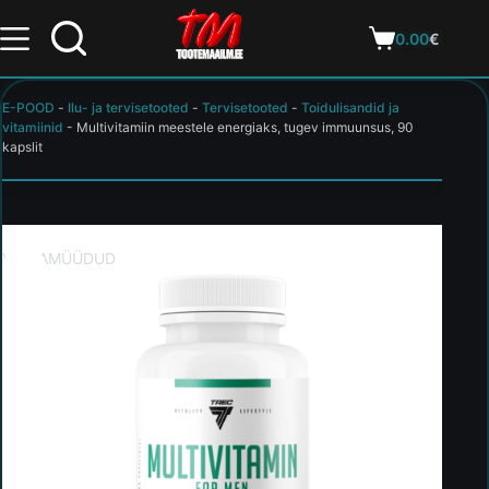
0.00
€
E-POOD
-
Ilu- ja tervisetooted
-
Tervisetooted
-
Toidulisandid ja
vitamiinid
-
Multivitamiin meestele energiaks, tugev immuunsus, 90
kapslit
VÄLJAMÜÜDUD