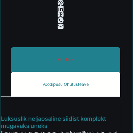
Kirjeldus
Voodipesu Ohutusteave
Luksuslik neljaosaline siidist komplekt
mugavaks uneks
Kas soovite luua oma magamistoas luksuslikku ja rahustavat