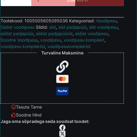
Tootekood:
1005005605095036
Kategooriad:
Voodipesu
,
Siidist voodipesu
Sildid:
siid
,
siid padjapüür
,
siid voodipesu
,
siidist padjapüür
,
siidist padjapüürid
,
siidist voodipesu
,
Soodne Voodipesu
,
voodipesu
,
voodipesu komplekt
,
voodipesu komplektid
,
voodipesukomplektid
Turvaline Maksmine
Tasuta Tarne
Soodne Hind
Jaga oma sõpradega seda soodsat toodet: