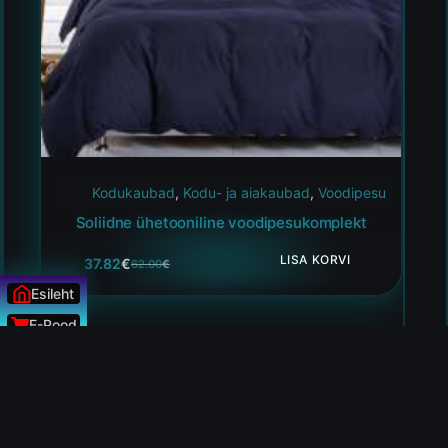
Kodukaubad
,
Kodu- ja aiakaubad
,
Voodipesu
Soliidne ühetooniline voodipesukomplekt
LISA KORVI
37.82
€
62.00
€
Esileht
E-Pood
Uudised
ÜLESSE
HEA HIND