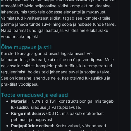
atmosfääri? Meie neljaosaline siidist komplekt on ideaalne
lahendus, mis toob teie öödesse elegantsi ja mugavust.
Valmistatud kvaliteetsest siidist, tagab see komplekt teile
pehme jaheda tunde suvel ning sooja ja hubase tunde talvel.
Naudi parimat und igal aastaajal, valides meie luksusliku
voodipesukomplekti.
Öine mugavus ja stiil
Kui oled kunagi ärganud öisest higistamisest või
külmatundest, siis tead, kui oluline on õige voodipesu. Meie
neljaosaline siidist komplekt pakub täiuslikku temperatuuri
reguleerimist, hoides teid jahedana suvel ja soojana talvel.
See on ideaalne lahendus neile, kes otsivad luksuslikku ja
praktilist voodipesu.
Toote omadused ja eelised
Materjal:
100% siid Twill konstruktsiooniga, mis tagab
luksusliku sileduse ja vastupidavuse.
Kõrge niitide arv:
600TC, mis pakub erakordset
pehmust ja mugavust.
Padjapüüride eelised:
Kortsuvabad, vähendavad