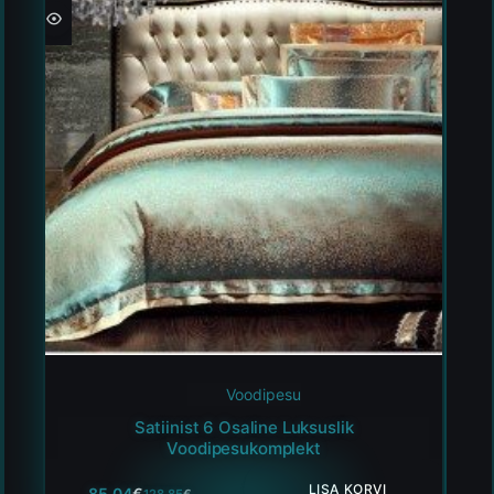
Voodipesu
Satiinist 6 Osaline Luksuslik
Voodipesukomplekt
LISA KORVI
85.04
€
128.85
€