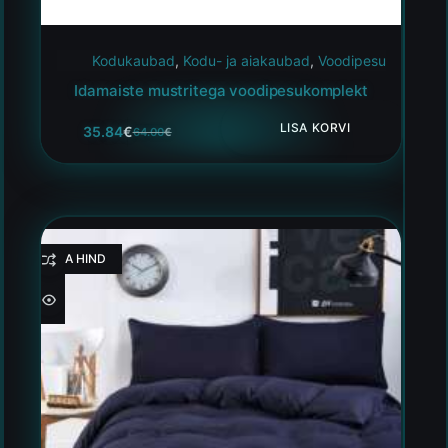
Kodukaubad
,
Kodu- ja aiakaubad
,
Voodipesu
Idamaiste mustritega voodipesukomplekt
LISA KORVI
35.84
€
64.00
€
HEA HIND