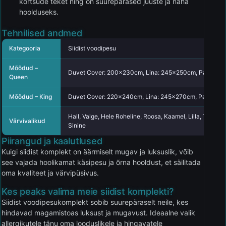
kortsude teket ning on suurepärased juuste ja naha
hoolduseks.
Tehnilised andmed
Kategooria
Siidist voodipesu
Mõõdud –
Duvet Cover: 200x230cm, Lina: 245x250cm, Padjapüü
Queen
Mõõdud – King
Duvet Cover: 220x240cm, Lina: 245x270cm, Padjapüü
Hall, Valge, Hele Roheline, Roosa, Kaamel, Lilla, Tume 
Värvivalikud
Sinine
Piirangud ja kaalutlused
Kuigi siidist komplekt on äärmiselt mugav ja luksuslik, võib
see vajada hoolikamat käsipesu ja õrna hooldust, et säilitada
oma kvaliteet ja värvipüsivus.
Kes peaks valima meie siidist komplekti?
Siidist voodipesukomplekt sobib suurepäraselt neile, kes
hindavad magamistoas luksust ja mugavust. Ideaalne valik
allergikutele tänu oma looduslikele ja hingavatele