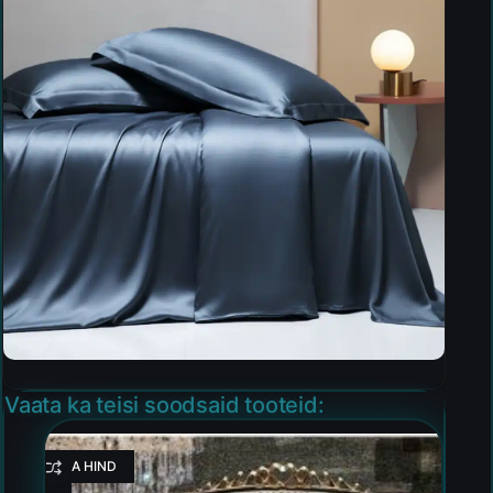
Vaata ka teisi soodsaid tooteid:
HEA HIND