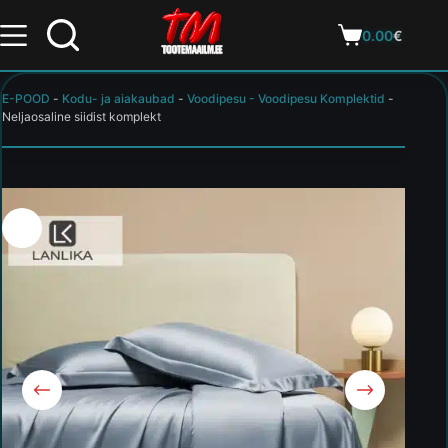
0.00
€
E-POOD
-
Kodu- ja aiakaubad
-
Voodipesu - Voodipesu Komplektid
-
Neljaosaline siidist komplekt