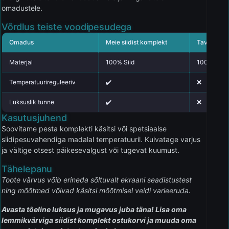
omadustele.
Võrdlus teiste voodipesudega
Omadus
Meie siidist komplekt
Tavaline p
Materjal
100% Siid
100% Puuvi
Temperatuurireguleeriv
✔️
❌
Luksuslik tunne
✔️
❌
Kasutusjuhend
Soovitame pesta komplekti käsitsi või spetsiaalse
siidipesuvahendiga madalal temperatuuril. Kuivatage varjus
ja vältige otsest päikesevalgust või tugevat kuumust.
Tähelepanu
Toote värvus võib erineda sõltuvalt ekraani seadistustest
ning mõõtmed võivad käsitsi mõõtmisel veidi varieeruda.
Avasta tõeline luksus ja mugavus juba täna! Lisa oma
lemmikvärviga siidist komplekt ostukorvi ja muuda oma