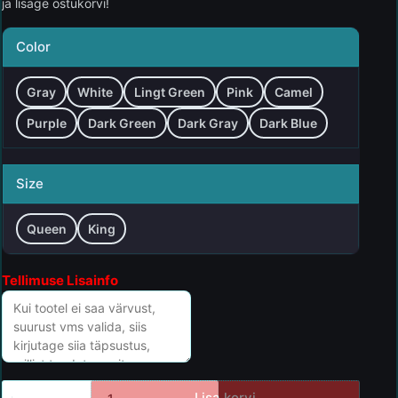
ja lisage ostukorvi!
Color
Gray
White
Lingt Green
Pink
Camel
Purple
Dark Green
Dark Gray
Dark Blue
Size
Queen
King
Tellimuse Lisainfo
Lisa korvi