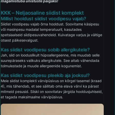
magamistuba unistuste paigaks!
KKK – Neljaosaline siidist komplekt
Millist hooldust siidist voodipesu vajab?
Siidist voodipesu vajab õrna hooldust. Soovitame käsipesu
või masinpesu madalal temperatuuril, kasutades
spetsiaalseid siidipesuvahendeid. Kuivatage varjus ja vältige
otsest päikesevalgust.
Kas siidist voodipesu sobib allergikutele?
Jah, siid on looduslikult hüpoallergeenne, mis muudab selle
suurepäraseks valikuks allergikutele. See aitab vähendada
tolmulestade ja muude allergeenide kogunemist.
Kas siidist voodipesu pleekib aja jooksul?
Meie siidist komplekti värvipüsivus on kõrgel tasemel (kraad
4), mis tähendab, et see säilitab oma elava värvi ka pärast
mitmeid pesusid. Siiski on soovitatav järgida hooldusjuhiseid,
et tagada maksimaalne värvipüsivus.