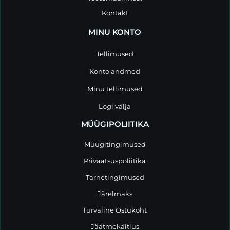
Kontakt
MINU KONTO
Tellimused
Konto andmed
Minu tellimused
Logi välja
MÜÜGIPOLIITIKA
Müügitingimused
Privaatsuspoliitika
Tarnetingimused
Järelmaks
Turvaline Ostukoht
Jäätmekäitlus