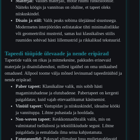
Materjal:
Valides materjali, mõtle ruumi funktsioonile.
Näiteks köögis ja vannitoas on oluline, et tapeet oleks
niiskuskindel.
Disain ja stiil:
Valik peaks sobima ülejäänud sisustusega.
Modernsetes interjöörides eelistatakse tihti minimalistlikke
või geomeetrilisi mustreid, samas kui klassikalises stiilis
ruumides sobivad hästi lillemustrid ja rikkalikud tekstuurid.
Tapeedi tüüpide ülevaade ja nende eripärad
Tapeetide valik on rikas ja mitmekesine, pakkudes erinevaid
materjale ja disainilahendusi, millest igaühel on oma unikaalsed
omadused. Allpool toome välja mõned levinumad tapeeditüübid ja
nende eripärad:
Paber tapeet:
Klassikaline valik, mis sobib hästi
magamistubadesse ja elutubadesse. Pabertapeet on kergesti
paigaldatav, kuid vajab ettevaatlikumat käsitsemist.
Vinüül tapeet:
Vastupidav ja niiskuskindel, ideaalne kööki
ja vannituppa. Lihtne puhastada ja hooldada.
Non-woven tapeet:
Keskkonnasõbralik valik, mis on
valmistatud tselluloosi ja tekstiilikiudude segust. Lihtne
paigaldada ja eemaldada ilma seina kahjustamata.
Fototapeedid:
Pakuvad võimalust luua muljetavaldavaid