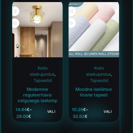
Kodu
Kodu
sisekujundus
,
sisekujundus
,
Tapeedid
Tapeedid
Modernne
Moodne iseliimuv
reguleeritava
linane tapeet
valgusega laelamp
14.84
€
–
10.26
€
–
VALI
VALI
28.00
€
32.62
€