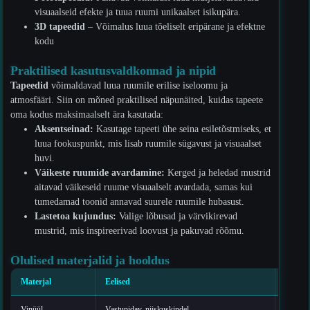
visuaalseid efekte ja tuua ruumi unikaalset isikupära.
3D tapeedid
– Võimalus luua tõeliselt eripärane ja efektne
kodu
Praktilised kasutusvaldkonnad ja nipid
Tapeedid
võimaldavad luua ruumile erilise iseloomu ja
atmosfääri. Siin on mõned praktilised näpunäited, kuidas tapeete
oma kodus maksimaalselt ära kasutada:
Aksentseinad:
Kasutage tapeeti ühe seina esiletõstmiseks, et
luua fookuspunkt, mis lisab ruumile sügavust ja visuaalset
huvi.
Väikeste ruumide avardamine:
Kerged ja heledad mustrid
aitavad väikeseid ruume visuaalselt avardada, samas kui
tumedamad toonid annavad suurele ruumile hubasust.
Lastetoa kujundus:
Valige lõbusad ja värvikirevad
mustrid, mis inspireerivad loovust ja pakuvad rõõmu.
Olulised materjalid ja hooldus
Materjal
Eelised
Hoold
Vinüül
Vastupidav, niiskuskindel
Puhasta