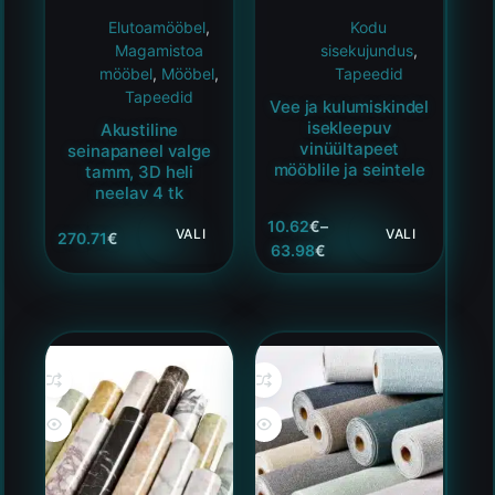
Elutoamööbel
,
Kodu
Magamistoa
sisekujundus
,
mööbel
,
Mööbel
,
Tapeedid
Tapeedid
Vee ja kulumiskindel
isekleepuv
Akustiline
vinüültapeet
seinapaneel valge
mööblile ja seintele
tamm, 3D heli
neelav 4 tk
10.62
€
–
VALI
VALI
270.71
€
63.98
€