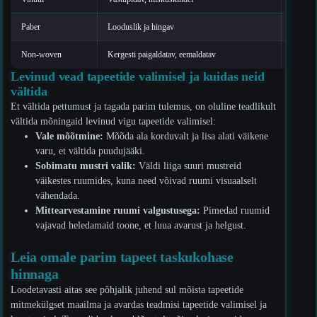
Paber
Looduslik ja hingav
Vältida 
Non-woven
Kergesti paigaldatav, eemaldatav
Puhasta
Levinud vead tapeetide valimisel ja kuidas neid
vältida
Et vältida pettumust ja tagada parim tulemus, on oluline teadlikult
vältida mõningaid levinud vigu tapeetide valimisel:
Vale mõõtmine:
Mõõda ala korduvalt ja lisa alati väikene
varu, et vältida puudujääki.
Sobimatu mustri valik:
Väldi liiga suuri mustreid
väikestes ruumides, kuna need võivad ruumi visuaalselt
vähendada.
Mittearvestamine ruumi valgustusega:
Pimedad ruumid
vajavad heledamaid toone, et luua avarust ja helgust.
Leia omale parim tapeet taskukohase
hinnaga
Loodetavasti aitas see põhjalik juhend sul mõista tapeetide
mitmekülgset maailma ja avardas teadmisi tapeetide valimisel ja