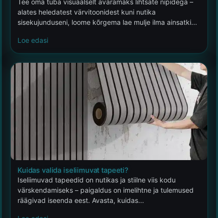
Tee oma tuba visuaalselt avaramaks lihtsate nipidega –
alates heledatest värvitoonidest kuni nutika
sisekujunduseni, loome kõrgema lae mulje ilma ainsatki...
Loe edasi
Kuidas valida iseliimuvat tapeeti?
Iseliimuvad tapeedid on nutikas ja stiilne viis kodu
värskendamiseks – paigaldus on imelihtne ja tulemused
räägivad iseenda eest. Avasta, kuidas...