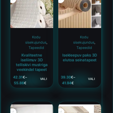
Kodu
Kodu
sisekujundus
,
sisekujundus
,
Tapeedid
Tapeedid
Kvaliteetne
Isekleepuv paks 3D
iseliimuv 3D
elutoa seinatapeet
telliskivi mustriga
veekindel tapeet
42.31
€
–
39.30
€
–
VALI
VALI
55.86
€
41.94
€