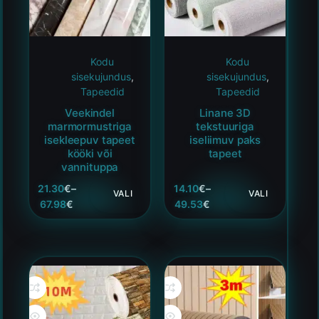
Kodu
Kodu
sisekujundus
,
sisekujundus
,
Tapeedid
Tapeedid
Veekindel
Linane 3D
marmormustriga
tekstuuriga
isekleepuv tapeet
iseliimuv paks
kööki või
tapeet
vannituppa
21.30
€
–
14.10
€
–
VALI
VALI
67.98
€
49.53
€