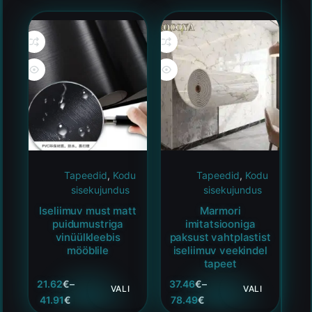
Tapeedid
,
Kodu
Tapeedid
,
Kodu
sisekujundus
sisekujundus
Iseliimuv must matt
Marmori
puidumustriga
imitatsiooniga
vinüülkleebis
paksust vahtplastist
mööblile
iseliimuv veekindel
tapeet
21.62
€
–
37.46
€
–
VALI
VALI
41.91
€
78.49
€