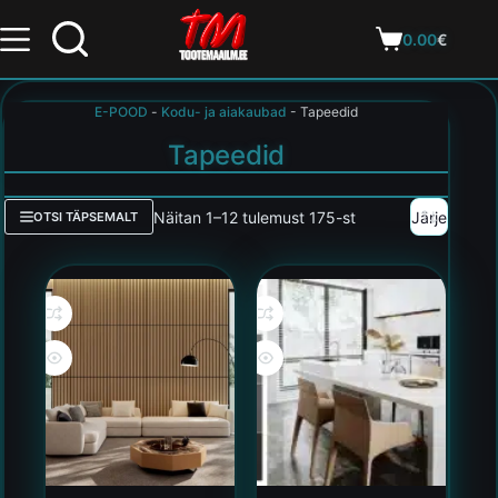
0.00
€
E-POOD
-
Kodu- ja aiakaubad
-
Tapeedid
Tapeedid
Näitan 1–12 tulemust 175-st
OTSI TÄPSEMALT