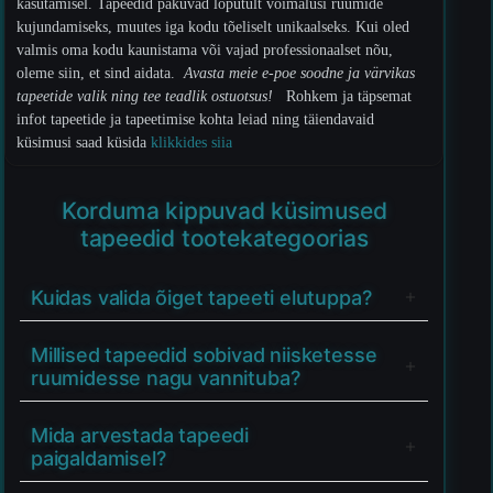
kasutamisel. Tapeedid pakuvad lõputult võimalusi ruumide
kujundamiseks, muutes iga kodu tõeliselt unikaalseks. Kui oled
valmis oma kodu kaunistama või vajad professionaalset nõu,
oleme siin, et sind aidata.
Avasta meie e-poe soodne ja värvikas
tapeetide valik ning tee teadlik ostuotsus!
Rohkem ja täpsemat
infot tapeetide ja tapeetimise kohta leiad ning täiendavaid
küsimusi saad küsida
klikkides siia
Korduma kippuvad küsimused
tapeedid tootekategoorias
Kuidas valida õiget tapeeti elutuppa?
Millised tapeedid sobivad niisketesse
ruumidesse nagu vannituba?
Mida arvestada tapeedi
paigaldamisel?