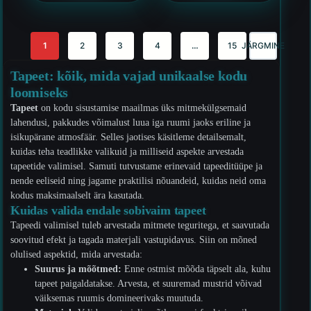
1
2
3
4
…
15
JÄRGMINE
Tapeet: kõik, mida vajad unikaalse kodu
loomiseks
Tapeet
on kodu sisustamise maailmas üks mitmekülgsemaid
lahendusi, pakkudes võimalust luua iga ruumi jaoks eriline ja
isikupärane atmosfäär. Selles jaotises käsitleme detailsemalt,
kuidas teha teadlikke valikuid ja milliseid aspekte arvestada
tapeetide valimisel. Samuti tutvustame erinevaid tapeeditüüpe ja
nende eeliseid ning jagame praktilisi nõuandeid, kuidas neid oma
kodus maksimaalselt ära kasutada.
Kuidas valida endale sobivaim tapeet
Tapeedi valimisel tuleb arvestada mitmete teguritega, et saavutada
soovitud efekt ja tagada materjali vastupidavus. Siin on mõned
olulised aspektid, mida arvestada:
Suurus ja mõõtmed:
Enne ostmist mõõda täpselt ala, kuhu
tapeet paigaldatakse. Arvesta, et suuremad mustrid võivad
väiksemas ruumis domineerivaks muutuda.