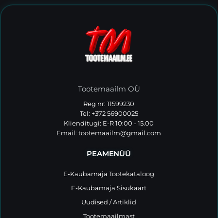
Tootemaailm OÜ
Reg nr: 11599230
Tel: +372 56900025
Klienditugi: E-R 10:00 - 15.00
Email:
tootemaailm@gmail.com
PEAMENÜÜ
E-Kaubamaja Tootekataloog
E-Kaubamaja Sisukaart
Uudised / Artiklid
Tootemaailmast