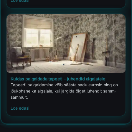
Loe edasi
Kuidas paigaldada tapeeti – juhendid algajatele
Tapeedi paigaldamine võib säästa sadu eurosid ning on
jõukohane ka algajale, kui järgida õiget juhendit samm-
sammult.
Loe edasi