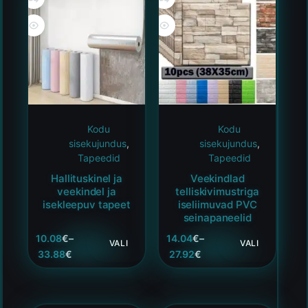
Kodu
Kodu
sisekujundus
,
sisekujundus
,
Tapeedid
Tapeedid
Hallituskinel ja
Veekindlad
veekindel ja
telliskivimustriga
isekleepuv tapeet
iseliimuvad PVC
seinapaneelid
10.08
€
–
14.04
€
–
VALI
VALI
33.88
€
27.92
€