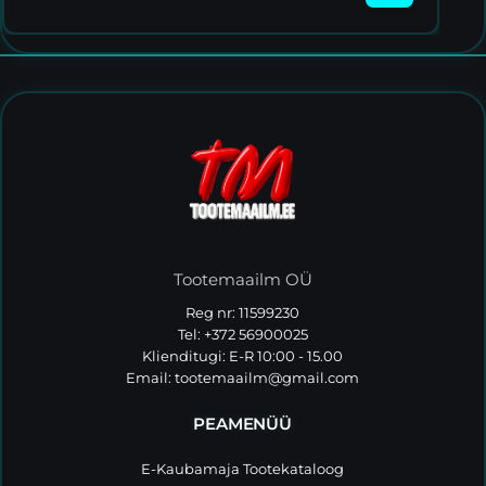
Tootemaailm OÜ
Reg nr: 11599230
Tel: +372 56900025
Klienditugi: E-R 10:00 - 15.00
Email:
tootemaailm@gmail.com
PEAMENÜÜ
E-Kaubamaja Tootekataloog