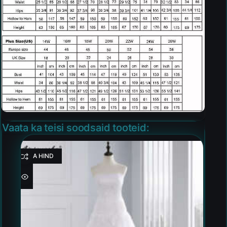
Vaata ka teisi soodsaid tooteid:
HEA HIND