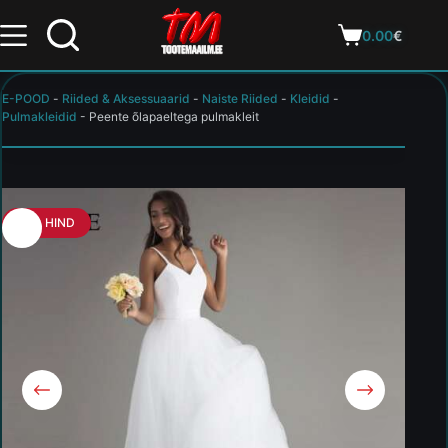
0.00
€
E-POOD
-
Riided & Aksessuaarid
-
Naiste Riided
-
Kleidid
-
Pulmakleidid
-
Peente õlapaeltega pulmakleit
HEA HIND