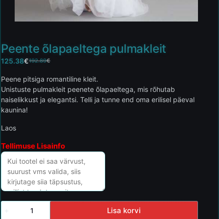
Peente õlapaeltega pulmakleit
125.38
€
192.89
€
Peene pitsiga romantiline kleit.
Unistuste pulmakleit peenete õlapaeltega, mis rõhutab
naiselikkust ja elegantsi. Telli ja tunne end oma erilisel päeval
kaunina!
Laos
Tellimuse Lisainfo
Lisa korvi