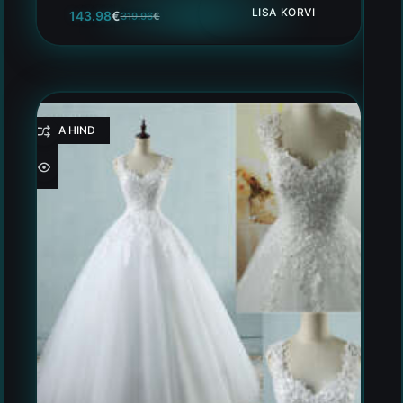
LISA KORVI
143.98
€
319.96
€
HEA HIND