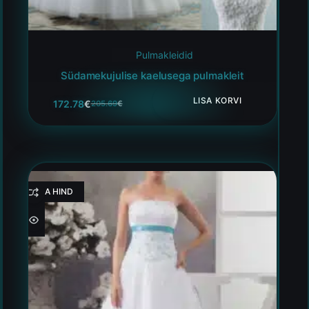
Pulmakleidid
Südamekujulise kaelusega pulmakleit
LISA KORVI
172.78
€
205.69
€
HEA HIND