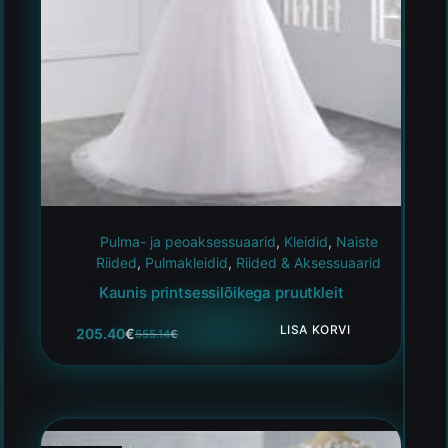
Pulma- ja peoaksessuaarid
,
Kleidid
,
Naiste
Riided
,
Pulmakleidid
,
Riided & Aksessuaarid
Kaunis printsessilõikega pruutkleit
LISA KORVI
205.40
€
555.14
€