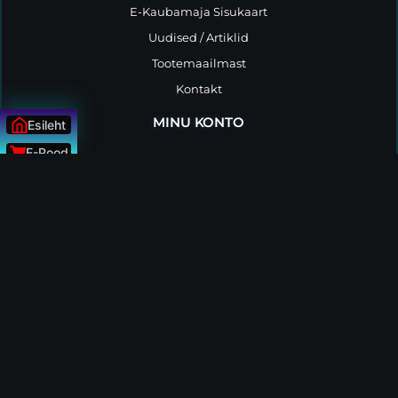
E-Kaubamaja Sisukaart
Uudised / Artiklid
Tootemaailmast
Kontakt
MINU KONTO
Esileht
E-Pood
Tellimused
Uudised
Konto andmed
ÜLESSE
Minu tellimused
Logi välja
MÜÜGIPOLIITIKA
Müügitingimused
Privaatsuspoliitika
Tarnetingimused