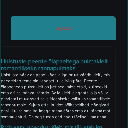
Kirjeldus
Unistuste peente õlapaeltega pulmakleit
romantiliseks rannapulmaks
Unistuste päev on peagi käes ja iga pruut väärib kleiti, mis
peegeldab tema ainulaadset ilu ja isikupära. Peente
õlapaeltega pulmakleit on just see, mida otsid, kui soovid
oma erilisel päeval särada. Selle kleidi elegantsus ja võluv
pitsdetail muudavad selle ideaalseks valikuks romantilisele
rannapulmale. Kujuta ette, kuidas päikesekiired mängivad
pitsil, kui sa oma kallimaga ranna ääres oma elu tähtsaimat
sammu astud. On aeg tunda end nagu tõeline jumalanna!
Probleemi lahendus: Kleit, mis täiustab iga