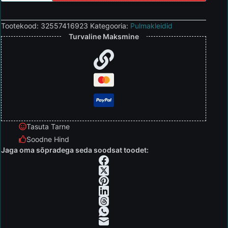
Tootekood:
32557416923
Kategooria:
Pulmakleidid
Turvaline Maksmine
Tasuta Tarne
Soodne Hind
Jaga oma sõpradega seda soodsat toodet: