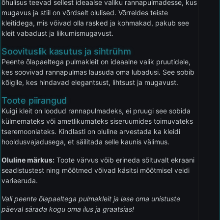
õhulisus teevad sellest ideaalse valiku rannapulmadesse, kus
mugavus ja stiil on võrdselt olulised. Võrreldes teiste
kleitidega, mis võivad olla rasked ja kohmakad, pakub see
kleit vabadust ja liikumismugavust.
Soovituslik kasutus ja sihtrühm
Peente õlapaeltega pulmakleit on ideaalne valik pruutidele,
kes soovivad rannapulmas lausuda oma lubadusi. See sobib
kõigile, kes hindavad elegantsust, lihtsust ja mugavust.
Toote piirangud
Kuigi kleit on loodud rannapulmadeks, ei pruugi see sobida
külmemateks või ametlikumateks siseruumides toimuvateks
tseremooniateks. Kindlasti on oluline arvestada ka kleidi
hooldusvajadusega, et säilitada selle kaunis välimus.
Oluline märkus:
Toote värvus võib erineda sõltuvalt ekraani
seadistustest ning mõõtmed võivad käsitsi mõõtmisel veidi
varieeruda.
Vali peente õlapaeltega pulmakleit ja lase oma unistuste
päeval särada kogu oma ilus ja graatsias!