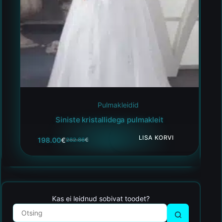
Pulmakleidid
Siniste kristallidega pulmakleit
LISA KORVI
198.00
€
282.86
€
Kas ei leidnud sobivat toodet?