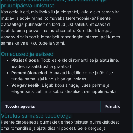
pruudipäeva unistust
Kas otsid kleiti, mis lisaks ilu ja elegantsi, kuid oleks samas ka
mugav ja sobiv rannal toimuvaks tseremooniaks? Peente
õlapaeltega pulmakleit on loodud just selleks, et saaksid
nautida oma päeva ilma muretsemata. Selle kleidi kerge ja
voogav disain sobib ideaalselt rannatingimustesse, pakkudes
samas ka vajalikku tuge ja vormi.
Omadused ja eelised
Pitsist ülaosa:
Toob esile kleidi romantilise ja ajatu ilme,
lisades naiselikkust ja graatsiat.
Peened õlapaelad:
Annavad kleidile kerge ja õhulise
tunde, samal ajal kindlalt paigal hoides.
Voogav seelik:
Liigub koos sinuga, luues pehme ja
elegantse silueti, mis sobib ideaalselt rannapulmadeks.
Tootekategooria:
Pulmakleidid
Võrdlus sarnaste toodetega
Peente õlapaeltega pulmakleit erineb teistest pulmakleitidest
oma romantilise ja ajatu disaini poolest. Selle kergus ja