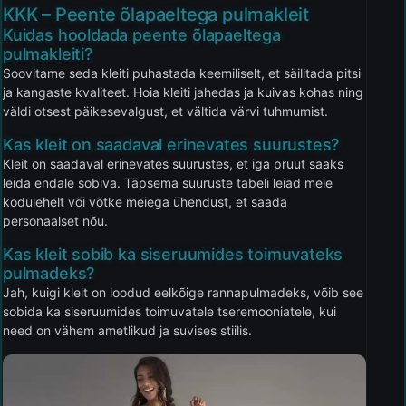
KKK – Peente õlapaeltega pulmakleit
Kuidas hooldada peente õlapaeltega
pulmakleiti?
Soovitame seda kleiti puhastada keemiliselt, et säilitada pitsi
ja kangaste kvaliteet. Hoia kleiti jahedas ja kuivas kohas ning
väldi otsest päikesevalgust, et vältida värvi tuhmumist.
Kas kleit on saadaval erinevates suurustes?
Kleit on saadaval erinevates suurustes, et iga pruut saaks
leida endale sobiva. Täpsema suuruste tabeli leiad meie
kodulehelt või võtke meiega ühendust, et saada
personaalset nõu.
Kas kleit sobib ka siseruumides toimuvateks
pulmadeks?
Jah, kuigi kleit on loodud eelkõige rannapulmadeks, võib see
sobida ka siseruumides toimuvatele tseremooniatele, kui
need on vähem ametlikud ja suvises stiilis.