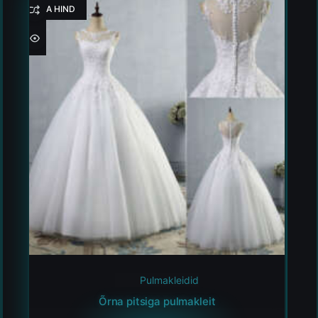
HEA HIND
Pulmakleidid
Õrna pitsiga pulmakleit