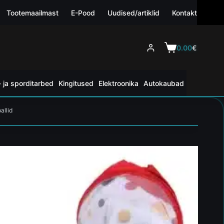
Tootemaailmast
E-Pood
Uudised/artiklid
Kontakt
0.00
€
 ja sporditarbed
Kingitused
Elektroonika
Autokaubad
allid