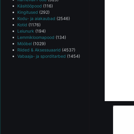
Käsitööpood
(116)
Kingitused
(292)
Kodu- ja aiakaubad
(2546)
Kotid
(1176)
Leiunurk
(194)
Lemmikloomapood
(134)
Mööbel
(1029)
Riided & Aksessuaarid
(4537)
Vabaaja- ja sporditarbed
(1454)