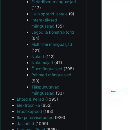
Elektrilised mänguasjad
(113)
Helikopterid lastele
(9)
Interaktiivsed
mänguasjad
(35)
Legod ja konstruktorid
(64)
Multifilmi mänguasjad
(121)
Nukud
(112)
Nukumajad
(47)
Õuemänguasjad
(205)
Pehmed mänguasjad
(50)
Täispuhutavad
mänguasjad
(33)
Ehted & Kellad
(1095)
Elektroonika
(652)
Erootikapood
(183)
Ilu- ja tervisetooted
(926)
Jalanõud
(1099)
Karnevali Pood
(525)