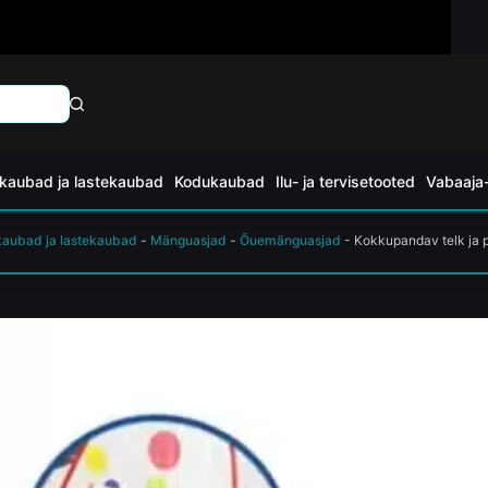
kaubad ja lastekaubad
Kodukaubad
Ilu- ja tervisetooted
Vabaaja-
kaubad ja lastekaubad
-
Mänguasjad
-
Õuemänguasjad
-
Kokkupandav telk ja p