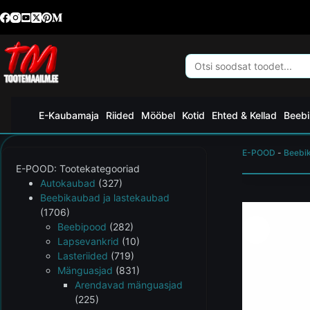
E-Kaubamaja
Riided
Mööbel
Kotid
Ehted & Kellad
Beebi
E-POOD
-
Beebi
E-POOD: Tootekategooriad
Autokaubad
(327)
Beebikaubad ja lastekaubad
(1706)
Beebipood
(282)
Lapsevankrid
(10)
Lasteriided
(719)
Mänguasjad
(831)
Arendavad mänguasjad
(225)