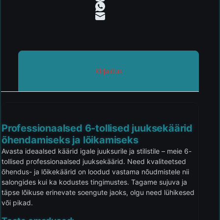
Kirjeldus
Professionaalsed 6-tollised juuksekäärid
õhendamiseks ja lõikamiseks
Avasta ideaalsed käärid igale juuksurile ja stilistile – meie 6-
tollised professionaalsed juuksekäärid. Need kvaliteetsed
õhendus- ja lõikekäärid on loodud vastama nõudmistele nii
salongides kui ka kodustes tingimustes. Tagame sujuva ja
täpse lõikuse erinevate soengute jaoks, olgu need lühikesed
või pikad.