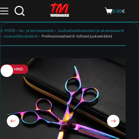
0.00
€
E-POOD
-
Ilu- ja tervisetooted
-
Juuksehooldustooted ja aksessuaarid
-
Juukselõikuskäärid
-
Professionaalsed 6-tollised juuksekäärid
HEA HIND