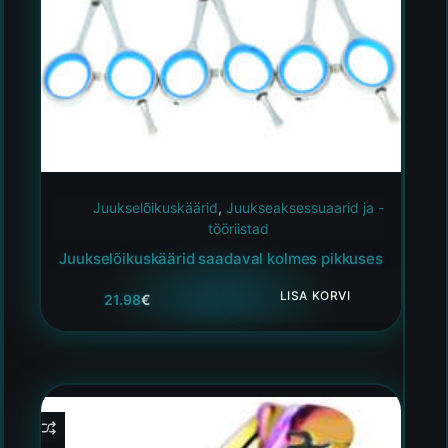
Juukselõikuskäärid
,
Juukseaksessuaarid ja -
tööriistad
Juukselõikuskäärid saadaval kolmes pikkuses
LISA KORVI
21.98
€