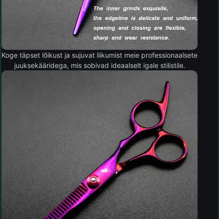
Koge täpset lõikust ja sujuvat liikumist meie professionaalsete
juuksekääridega, mis sobivad ideaalselt igale stilistile.