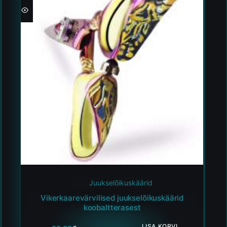
Juukselõikuskäärid
Vikerkaarevärvilised juukselõikuskäärid
koobaltterasest
LISA KORVI