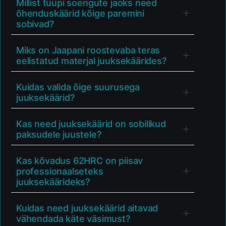
Millist tüüpi soengute jaoks need
õhenduskäärid kõige paremini
sobivad?
Miks on Jaapani roostevaba teras
eelistatud materjal juuksekäärides?
Kuidas valida õige suurusega
juuksekäärid?
Kas need juuksekäärid on sobilikud
paksudele juustele?
Kas kõvadus 62HRC on piisav
professionaalseteks
juuksekäärideks?
Kuidas need juuksekäärid aitavad
vähendada käte väsimust?