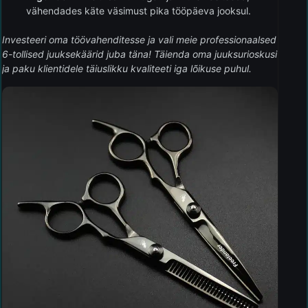
vähendades käte väsimust pika tööpäeva jooksul.
Investeeri oma töövahenditesse ja vali meie professionaalsed
6-tollised juuksekäärid juba täna! Täienda oma juuksurioskusi
ja paku klientidele täiuslikku kvaliteeti iga lõikuse puhul.