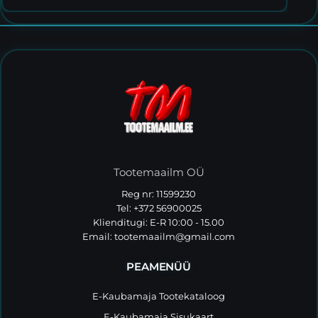
Tootemaailm OÜ
Reg nr: 11599230
Tel: +372 56900025
Klienditugi: E-R 10:00 - 15.00
Email:
tootemaailm@gmail.com
PEAMENÜÜ
E-Kaubamaja Tootekataloog
E-Kaubamaja Sisukaart