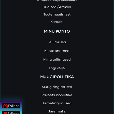
Uudised / Artiklid
Tootemaailmast
Kontakt
MINU KONTO
Tellimused
Konto andmed
Minu tellimused
Logi välja
MÜÜGIPOLIITIKA
Müügitingimused
Privaatsuspoliitika
Tarnetingimused
Esileht
Järelmaks
E-Pood