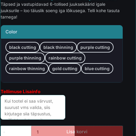
Täpsed ja vastupidavad 6-tollised juuksekäärid igale
juuksurile – loo täiuslik soeng iga lõikusega. Telli kohe tasuta
tarnega!
Color
black cutting
black thinning
purple cutting
purple thinning
rainbow cutting
rainbow thinning
gold cutting
blue cutting
Tellimuse Lisainfo
Lisa korvi