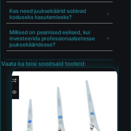
Kas need juuksekäärid sobivad
koduseks kasutamiseks?
Millised on peamised eelised, kui
investeerida professionaalsetesse
juuksekääridesse?
Vaata ka teisi soodsaid tooteid: