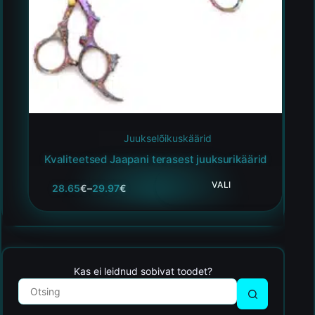
Juukselõikuskäärid
Kvaliteetsed Jaapani terasest juuksurikäärid
VALI
28.65
€
–
29.97
€
Kas ei leidnud sobivat toodet?