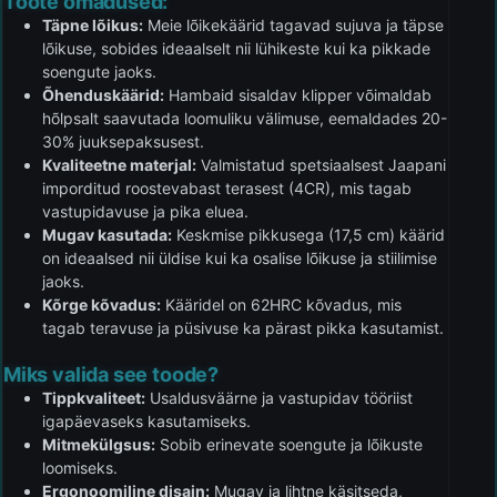
Toote omadused:
Täpne lõikus:
Meie lõikekäärid tagavad sujuva ja täpse
lõikuse, sobides ideaalselt nii lühikeste kui ka pikkade
soengute jaoks.
Õhenduskäärid:
Hambaid sisaldav klipper võimaldab
hõlpsalt saavutada loomuliku välimuse, eemaldades 20-
30% juuksepaksusest.
Kvaliteetne materjal:
Valmistatud spetsiaalsest Jaapani
imporditud roostevabast terasest (4CR), mis tagab
vastupidavuse ja pika eluea.
Mugav kasutada:
Keskmise pikkusega (17,5 cm) käärid
on ideaalsed nii üldise kui ka osalise lõikuse ja stiilimise
jaoks.
Kõrge kõvadus:
Kääridel on 62HRC kõvadus, mis
tagab teravuse ja püsivuse ka pärast pikka kasutamist.
Miks valida see toode?
Tippkvaliteet:
Usaldusväärne ja vastupidav tööriist
igapäevaseks kasutamiseks.
Mitmekülgsus:
Sobib erinevate soengute ja lõikuste
loomiseks.
Ergonoomiline disain:
Mugav ja lihtne käsitseda,