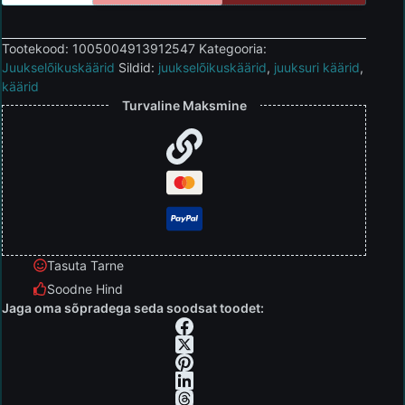
Tootekood:
1005004913912547
Kategooria:
Juukselõikuskäärid
Sildid:
juukselõikuskäärid
,
juuksuri käärid
,
käärid
Turvaline Maksmine
Tasuta Tarne
Soodne Hind
Jaga oma sõpradega seda soodsat toodet: