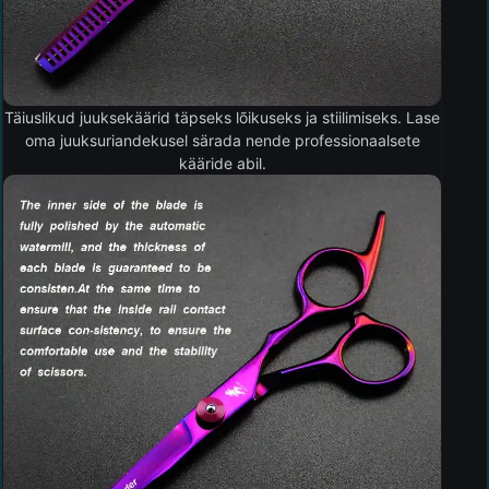
Täiuslikud juuksekäärid täpseks lõikuseks ja stiilimiseks. Lase
oma juuksuriandekusel särada nende professionaalsete
kääride abil.