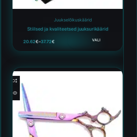
Juukselõikuskäärid
Stiilsed ja kvaliteetsed juuksurikäärid
VALI
20.62
€
–
37.72
€