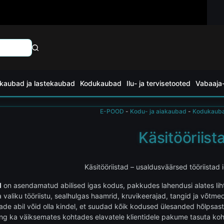
kaubad ja lastekaubad
Kodukaubad
Ilu- ja tervisetooted
Vabaaja-
E-POOD
-
Kodu- ja aiakaubad
-
Kodukaub
Käsitööriist
Käsitööriistad – usaldusväärsed tööriistad
d
on asendamatud abilised igas kodus, pakkudes lahendusi alates lih
ia valiku tööriistu, sealhulgas haamrid, kruvikeerajad, tangid ja võt
ade abil võid olla kindel, et suudad kõik kodused ülesanded hõlpsast
ng ka väiksemates kohtades elavatele klientidele pakume tasuta koha