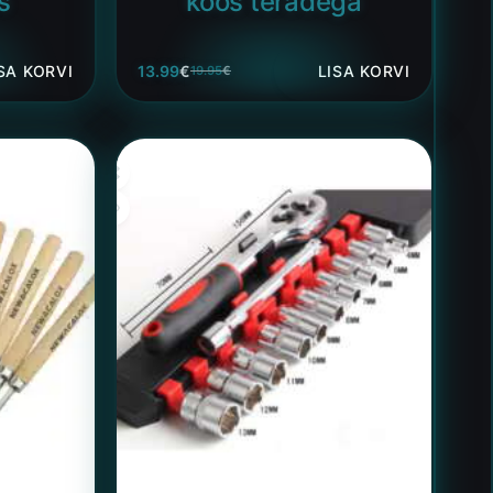
s
koos teradega
SA KORVI
13.99
€
LISA KORVI
19.95
€