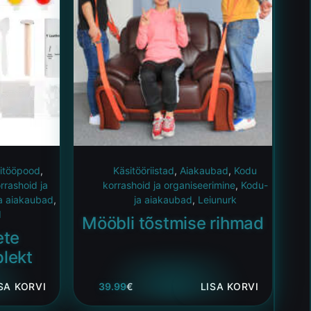
itööpood
,
Käsitööriistad
,
Aiakaubad
,
Kodu
rrashoid ja
korrashoid ja organiseerimine
,
Kodu-
a aiakaubad
,
ja aiakaubad
,
Leiunurk
d
Mööbli tõstmise rihmad
ete
lekt
SA KORVI
39.99
€
LISA KORVI