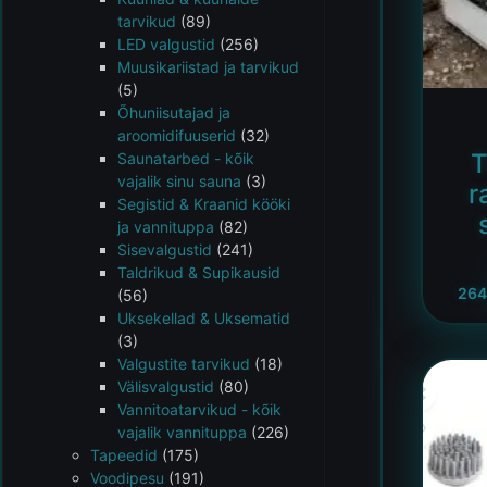
tarvikud
(89)
LED valgustid
(256)
Muusikariistad ja tarvikud
(5)
Õhuniisutajad ja
aroomidifuuserid
(32)
T
Saunatarbed - kõik
vajalik sinu sauna
(3)
r
Segistid & Kraanid kööki
ja vannituppa
(82)
Sisevalgustid
(241)
Taldrikud & Supikausid
264
(56)
Uksekellad & Uksematid
(3)
Valgustite tarvikud
(18)
Välisvalgustid
(80)
Vannitoatarvikud - kõik
vajalik vannituppa
(226)
Tapeedid
(175)
Voodipesu
(191)