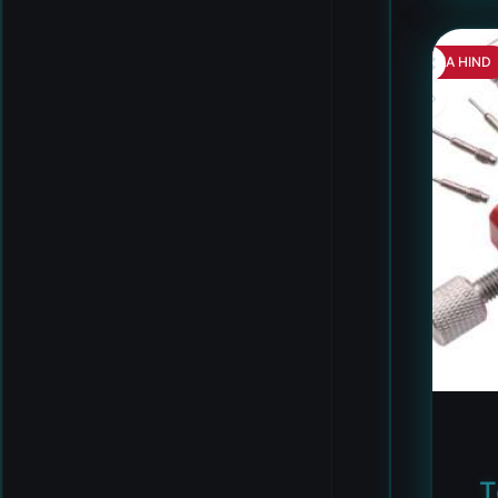
HEA HIND
T