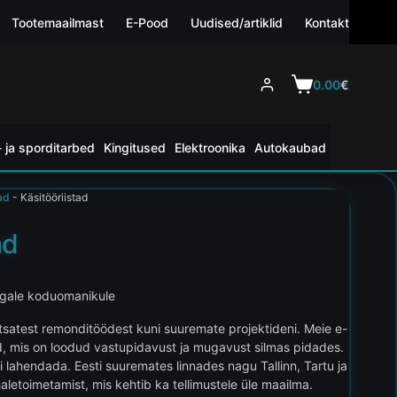
Tootemaailmast
E-Pood
Uudised/artiklid
Kontakt
0.00
€
 ja sporditarbed
Kingitused
Elektroonika
Autokaubad
ad
-
Käsitööriistad
ad
 igale koduomanikule
tsatest remonditöödest kuni suuremate projektideni. Meie e-
med, mis on loodud vastupidavust ja mugavust silmas pidades.
i lahendada. Eesti suuremates linnades nagu Tallinn, Tartu ja
letoimetamist, mis kehtib ka tellimustele üle maailma.