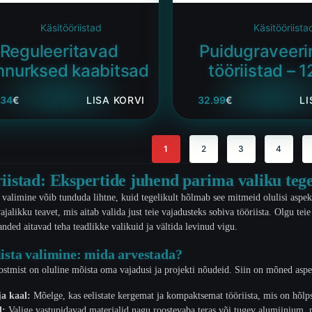
Käsitööriistad
Käsitööriista
Reguleeritavad
Puidugraveeri
mnurksed kaabitsad
tööriistad – 1
.34
€
LISA KORVI
32.99
€
LI
1
2
3
4
iistad: Ekspertide juhend parima valiku teg
e valimine võib tunduda lihtne, kuid tegelikult hõlmab see mitmeid olulisi aspek
ajalikku teavet, mis aitab valida just teie vajadusteks sobiva tööriista. Olgu t
nded aitavad teha teadlikke valikuid ja vältida levinud vigu.
iista valimine: mida arvestada?
 ostmist on oluline mõista oma vajadusi ja projekti nõudeid. Siin on mõned asp
ja kaal:
Mõelge, kas eelistate kergemat ja kompaktsemat tööriista, mis on hõl
l:
Valige vastupidavad materjalid nagu roostevaba teras või tugev alumiinium, m