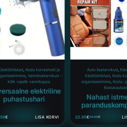
äsitööriistad
,
Kodu korrashoid ja
Auto lisatarvikud
,
Käs
rganiseerimine
,
Vannitoatarvikud -
Käsitööriistad
,
Kodu ko
kõik vajalik vannituppa
organiseerimine
,
Kodu- j
Kodukauba
ersaalne elektriline
Nahast istm
puhastushari
paranduskomp
.56
€
LISA KORVI
22.95
€
LI
25.99
€