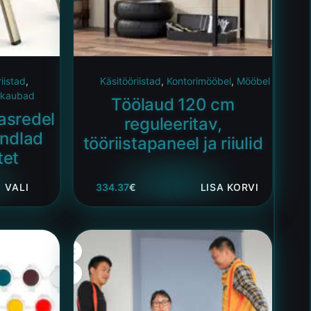
iistad
,
Käsitööriistad
,
Kontorimööbel
,
Mööbel
kaubad
Töölaud 120 cm
asredel
reguleeritav,
indlad
tööriistapaneel ja riiulid
tet
VALI
334.37
€
LISA KORVI