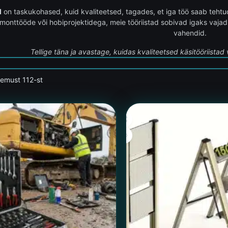
d
on taskukohased, kuid kvaliteetsed, tagades, et iga töö saab tehtud
monttööde või hobiprojektidega, meie tööriistad sobivad igaks vajadu
vahendid.
Tellige täna ja avastage, kuidas kvaliteetsed käsitööriistad
lemust 112-st