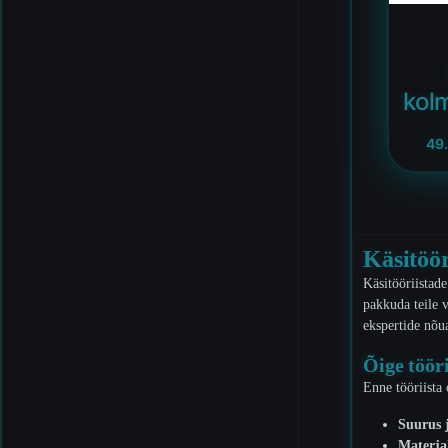
kol
49
Käsitöör
Käsitööriistad
pakkuda teile v
ekspertide nõua
Õige töör
Enne tööriista
Suurus 
Materja