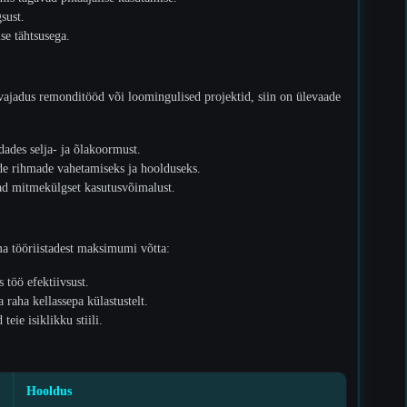
sust.
se tähtsusega.
 vajadus remonditööd või loomingulised projektid, siin on ülevaade
dades selja- ja õlakoormust.
de rihmade vahetamiseks ja hoolduseks.
d mitmekülgset kasutusvõimalust.
oma tööriistadest maksimumi võtta:
 töö efektiivsust.
 raha kellassepa külastustelt.
eie isiklikku stiili.
Hooldus