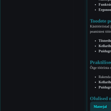
Funktsi
Ergono
Toodete p
Käsitööriistad
peamistest töör
Tõsteri
Kellari
Puidugr
Praktilis
Õige tööriista
Rakend
Kellari
Puidugr
Olulised m
Materjal