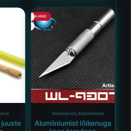
HEA HIND
ukud
Käsitööpood
,
Käsitööriistad
 juuste
Alumiiniumist lõikenuga