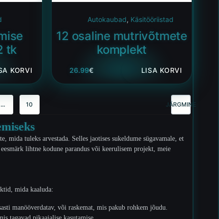
d
Autokaubad
,
Käsitööriistad
mise
12 osaline mutrivõtmete
2 tk
komplekt
SA KORVI
26.99
€
LISA KORVI
…
10
JÄRGMINE
emiseks
te, mida tuleks arvestada. Selles jaotises sukeldume sügavamale, et
eie eesmärk lihtne kodune parandus või keerulisem projekt, meie
ektid, mida kaaluda:
psasti manööverdatav, või raskemat, mis pakub rohkem jõudu.
is tagavad pikaajalise kasutamise.