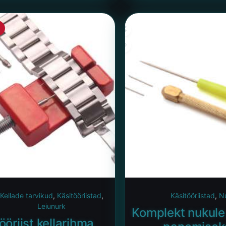
Kellade tarvikud
,
Käsitööriistad
,
Käsitööriistad
,
N
Leiunurk
Komplekt nukule
ööriist kellarihma