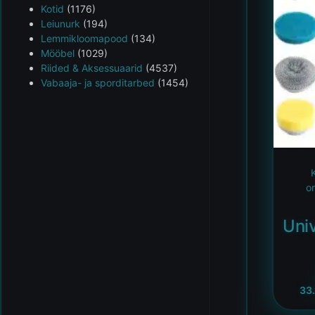
Kotid
(1176)
Leiunurk
(194)
Lemmikloomapood
(134)
Mööbel
(1029)
Riided & Aksessuaarid
(4537)
Vabaaja- ja sporditarbed
(1454)
K
o
Univ
33