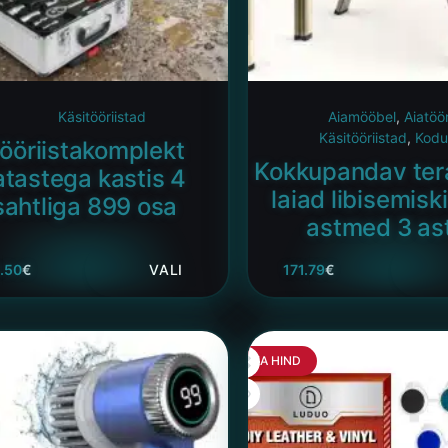
Käsitööriistad
Aiamööbel
,
Aiatöör
Käsitööriistad
,
Kodu
ööriistakomplekt
Kokkupandav ter
atastega kastis 4
laiad libisemisk
sahtliga 899 osa
astmed 3 as
.50
€
VALI
171.79
€
HEA HIND