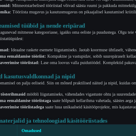
oonid:
Mitmeotstarbelised tööriistad võivad säästa ruumi ja pakkuda mitmekülg
omika:
Tööriista mugavus ja kasutusmugavus on pikaajalisel kasutamisel kriitili
eamised tüübid ja nende eripärad
 jagunevad mitmesse kategooriasse, igaüks oma eeliste ja puudustega. Olgu teie
iistatüüpidest:
hmad:
Ideaalne raskete esemete liigutamiseks. Jaotab koormuse ühtlaselt, vähen
hma eemaldamise tööriist:
Kompaktne ja vastupidav, sobib suurepäraselt kella
aveerimise tööriistad:
Lase oma loovus valla puidutöödel. Komplektid pakuva
ed kasutusvaldkonnad ja nipid
 omamisel on palju eeliseid. Siin on mõned praktilised näited ja nipid, kuidas 
a
tõsterihmasid
mööbli liigutamiseks, vähendades vigastuste ohtu ja suurendades
hma eemaldamise tööriistaga
saate hõlpsalt kellarihma vahetada, säästes aega ja
aveerimise tööriistadega
saate luua unikaalseid käsitööprojekte, mis kajastavad t
aterjalid ja tehnoloogiad käsitööriistades
Omadused