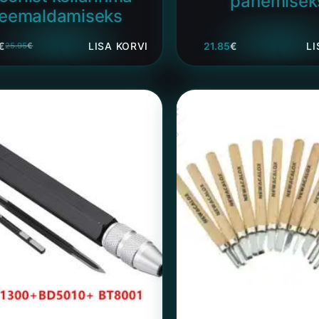
panemisek
eemaldamiseks
€
LISA KORVI
21.85
€
LI
25.95
€