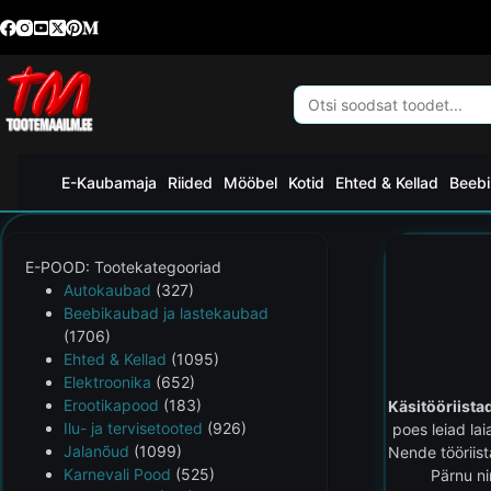
E-Kaubamaja
Riided
Mööbel
Kotid
Ehted & Kellad
Beebi
E-POOD: Tootekategooriad
Autokaubad
(327)
Beebikaubad ja lastekaubad
(1706)
Ehted & Kellad
(1095)
Elektroonika
(652)
Erootikapood
(183)
Käsitööriista
Ilu- ja tervisetooted
(926)
poes leiad la
Jalanõud
(1099)
Nende tööriist
Karnevali Pood
(525)
Pärnu ni