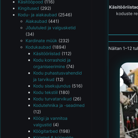
Käsitööpood
(116)
Käsitööriista
Kingitused
(292)
koduste re
Kodu- ja aiakaubad
(2546)
Aiakaubad
(441)
Jõulutuled ja valgusketid
(34)
Kardinate müük
(232)
Kodukaubad
(1894)
Näitan 1–12 tu
Käsitööriistad
(112)
Kodu korrashoid ja
organiseerimine
(74)
Kodu puhastusvahendid
ja tarvikud
(12)
Kodu sisekujundus
(516)
Kodu tekstiil
(180)
Kodu turvatarvikud
(26)
Kodutehnika ja -seadmed
(12)
Köögi ja vannitoa
valgustid
(4)
Köögitarbed
(198)
Küünlad & küünalde