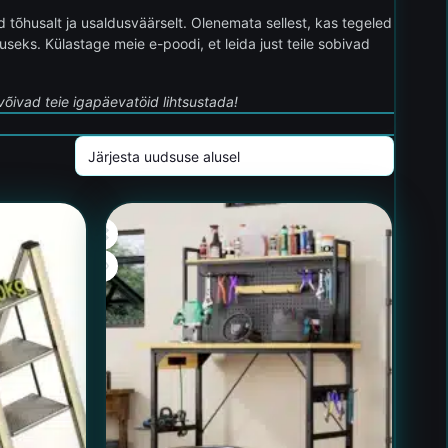
 tõhusalt ja usaldusväärselt. Olenemata sellest, kas tegeled
seks. Külastage meie e-poodi, et leida just teile sobivad
 võivad teie igapäevatöid lihtsustada!