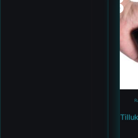
R
Tillu