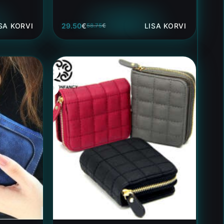
SA KORVI
29.50
€
LISA KORVI
58.75
€