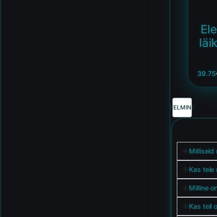
El
läi
39.75
EELMINE
Milliseid
Kas teie
Milline o
Kas teil