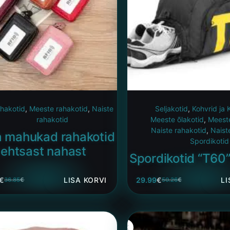
hakotid
,
Meeste rahakotid
,
Naiste
Seljakotid
,
Kohvrid ja
rahakotid
Meeste õlakotid
,
Meeste
Naiste rahakotid
,
Naist
 mahukad rahakotid
Spordikotid
ehtsast nahast
Spordikotid “T60”
€
LISA KORVI
29.99
€
LI
36.85
€
50.26
€