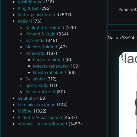
Käsitööpood
(116)
Kingitused
(292)
Parim rah
Kodu- ja aiakaubad
(2537)
Kotid
(1176)
Käekotid & õlakotid
(276)
Kohvrid & Kotid
(334)
Näitan 13–24 
Koolikotid
(348)
Meeste õlakotid
(43)
Rahakotid
(187)
Laste rahakotid
(6)
Meeste rahakotid
(109)
Naiste rahakotid
(96)
Seljakotid
(312)
Spordikotid
(11)
Sülearvutikotid
(50)
Leiunurk
(189)
Lemmikloomapood
(134)
Mööbel
(1022)
Riided & Aksessuaarid
(4537)
Vabaaja- ja sporditarbed
(1453)