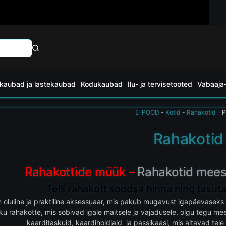
kaubad ja lastekaubad
Kodukaubad
Ilu- ja tervisetooted
Vabaaja-
E-POOD
-
Kotid
-
Rahakotid
-
P
Rahakotid
Rahakottide müük –
Rahakotid meeste
Telli rahakott soodsa hinna ning tasu
 oluline ja praktiline aksessuaar, mis pakub mugavust igapäevaseks
liku rahakotte, mis sobivad igale maitsele ja vajadusele, olgu tegu me
kaarditaskuid, kaardihoidjaid ja passikaasi, mis aitavad teie