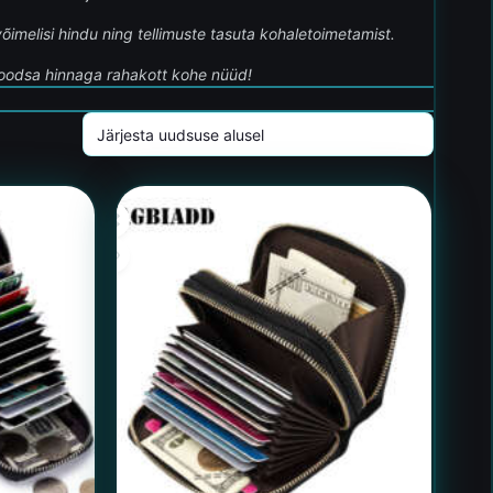
võimelisi hindu ning tellimuste tasuta kohaletoimetamist.
 soodsa hinnaga rahakott kohe nüüd!