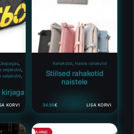
 Käsipagas
,
Rahakotid
,
Naiste rahakotid
 seljakotid
,
Stiilsed rahakotid
e seljakotid
,
naistele
 kirjaga
SA KORVI
34.95
€
LISA KORVI
HEA HIND