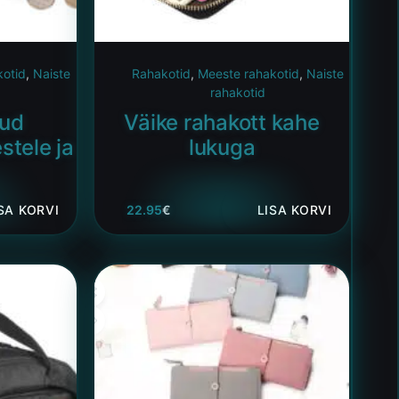
kotid
,
Naiste
Rahakotid
,
Meeste rahakotid
,
Naiste
rahakotid
kud
Väike rahakott kahe
stele ja
lukuga
SA KORVI
22.95
€
LISA KORVI