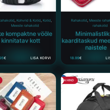
Rahakotid
,
Kohvrid & Kotid
,
Kotid
,
Rahakotid
,
Meeste raha
Meeste rahakotid
rahakotid
ke kompaktne vööle
Minimalistli
kinnitatav kott
kaarditaskud mee
naistele
.95
€
LISA KORVI
18.99
€
LI
HEA HIND