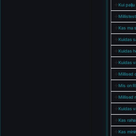
Kui palju
Millistes
Kas ma s
Kuidas s
Kuidas h
Kuidas v
Millised
Mis on R
Millised 
Kuidas v
Kas raha
Kas minim