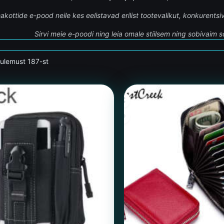
akottide e-pood neile kes eelistavad erilist tootevalikut, konkurentsi
Sirvi meie e-poodi ning leia omale stiilsem ning sobivaim
tulemust 187-st