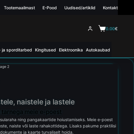
Tootemaailmast
E-Pood
Uudised/artiklid
Kontakt
0.00
€
 ja sporditarbed
Kingitused
Elektroonika
Autokaubad
age 2
le, naistele ja lastele
ta tarnega meie e-poest
 sularaha ning pangakaartide hoiustamiseks. Meie e-poest
este, naiste või laste rahakottidega. Lisaks pakume praktilisi
 dokumente ja kaarte turvaliselt hoida.