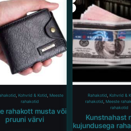
ahakotid
,
Kohvrid & Kotid
,
Meeste
Rahakotid
,
Kohvrid & K
rahakotid
rahakotid
,
Meeste rahak
rahakotid
ke rahakott musta või
Kunstnahast 
pruuni värvi
kujundusega raha