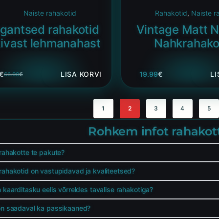
Naiste rahakotid
Rahakotid
,
Naiste r
egantsed rahakotid
Vintage Matt N
kivast lehmanahast
Nahkrahako
€
LISA KORVI
19.99
€
LI
66.00
€
1
2
3
4
5
Rohkem infot rahakot
 rahakotte te pakute?
 rahakotid on vastupidavad ja kvaliteetsed?
n kaarditasku eelis võrreldes tavalise rahakotiga?
 on saadaval ka passikaaned?