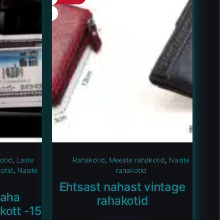
otid
,
Laste
Rahakotid
,
Meeste rahakotid
,
Naiste
otid
,
Naiste
rahakotid
Ehtsast nahast vintage
raha
rahakotid
kott -15