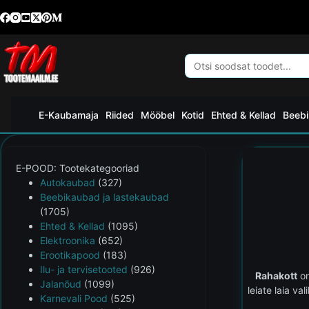
E-Kaubamaja
Riided
Mööbel
Kotid
Ehted & Kellad
Beebi
E-POOD: Tootekategooriad
Autokaubad
(327)
Beebikaubad ja lastekaubad
(1705)
Ehted & Kellad
(1095)
Elektroonika
(652)
Erootikapood
(183)
Ilu- ja tervisetooted
(926)
Rahakott
on
Jalanõud
(1099)
leiate laia va
Karnevali Pood
(525)