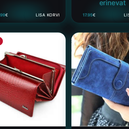
erinevat
.99
€
LISA KORVI
17.95
€
LI