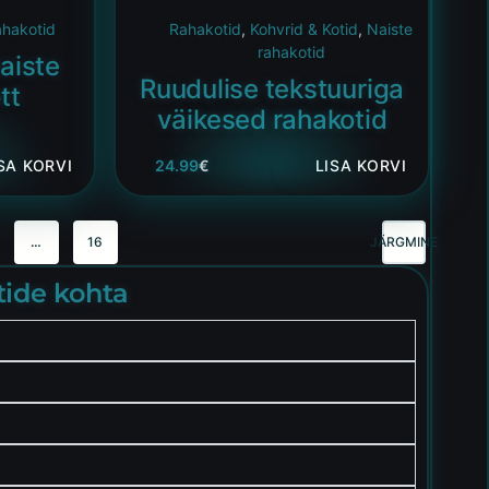
ahakotid
Rahakotid
,
Kohvrid & Kotid
,
Naiste
rahakotid
aiste
Ruudulise tekstuuriga
tt
väikesed rahakotid
SA KORVI
24.99
€
LISA KORVI
…
16
JÄRGMINE
tide kohta