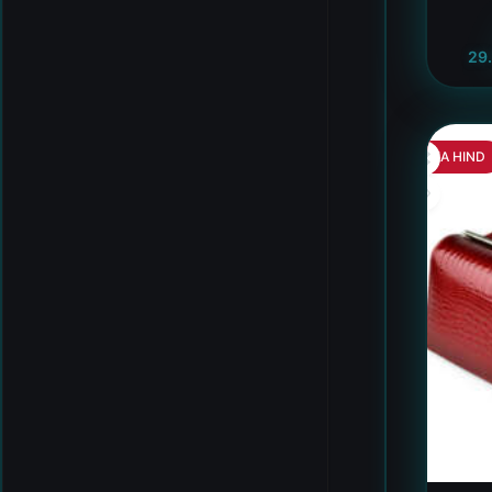
29
HEA HIND