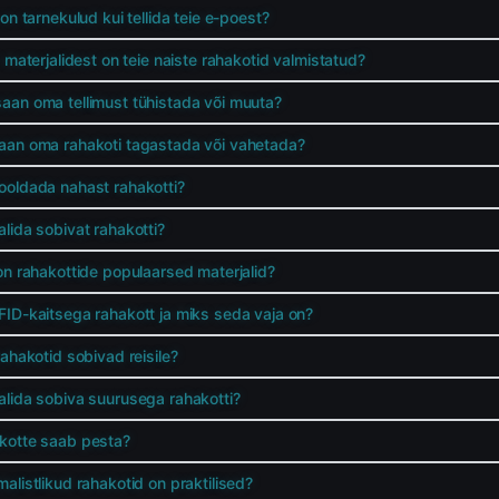
 on tarnekulud kui tellida teie e-poest?
t materjalidest on teie naiste rahakotid valmistatud?
aan oma tellimust tühistada või muuta?
aan oma rahakoti tagastada või vahetada?
ooldada nahast rahakotti?
alida sobivat rahakotti?
 on rahakottide populaarsed materjalid?
FID-kaitsega rahakott ja miks seda vaja on?
rahakotid sobivad reisile?
alida sobiva suurusega rahakotti?
kotte saab pesta?
alistlikud rahakotid on praktilised?