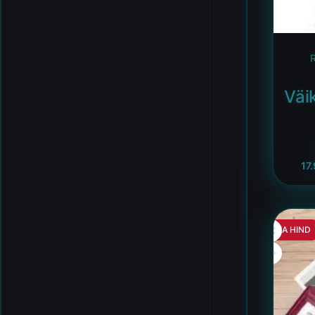
Väi
17
HEA HIND