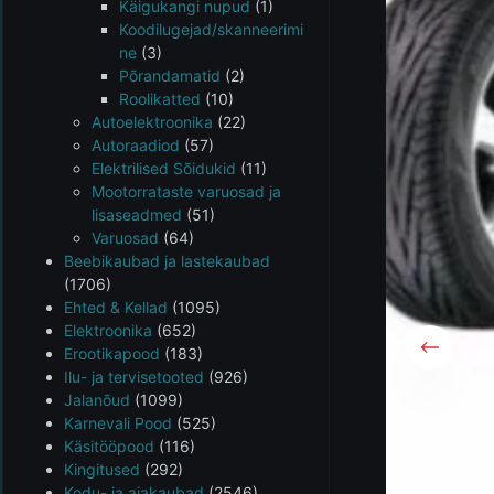
Käigukangi nupud
(1)
Koodilugejad/skanneerimi
ne
(3)
Põrandamatid
(2)
Roolikatted
(10)
Autoelektroonika
(22)
Autoraadiod
(57)
Elektrilised Sõidukid
(11)
Mootorrataste varuosad ja
lisaseadmed
(51)
Varuosad
(64)
Beebikaubad ja lastekaubad
(1706)
Ehted & Kellad
(1095)
Elektroonika
(652)
Erootikapood
(183)
Ilu- ja tervisetooted
(926)
Jalanõud
(1099)
Karnevali Pood
(525)
Käsitööpood
(116)
Kingitused
(292)
Kodu- ja aiakaubad
(2546)