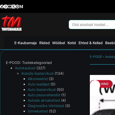
E-Kaubamaja
Riided
Mööbel
Kotid
Ehted & Kellad
Beebi
E-POOD
-
Autok
E-POOD: Tootekategooriad
Autokaubad
(327)
Autode lisatarvikud
(134)
Alkomeetrid
(3)
Auto laadijad
(5)
HEA HIND
Auto lisatarvikud
(50)
Auto pesuvahendid
(1)
Autode aknakatted
(4)
Diagnostika tööriistad
(3)
Istmekatted
(52)