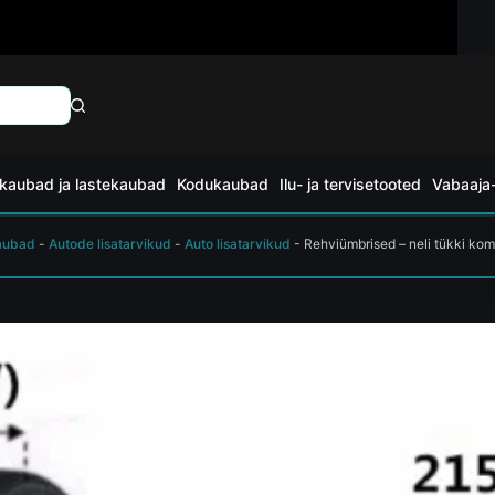
kaubad ja lastekaubad
Kodukaubad
Ilu- ja tervisetooted
Vabaaja-
aubad
-
Autode lisatarvikud
-
Auto lisatarvikud
-
Rehviümbrised – neli tükki kom