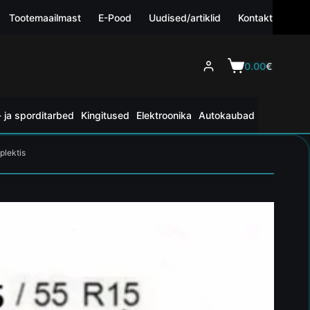
Tootemaailmast
E-Pood
Uudised/artiklid
Kontakt
0.00
€
 ja sporditarbed
Kingitused
Elektroonika
Autokaubad
plektis