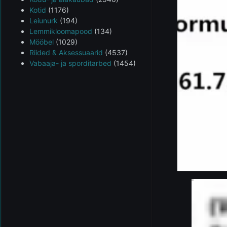
Kotid
(1176)
Leiunurk
(194)
Lemmikloomapood
(134)
Mööbel
(1029)
Riided & Aksessuaarid
(4537)
Vabaaja- ja sporditarbed
(1454)