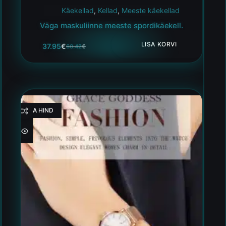
Käekellad
,
Kellad
,
Meeste käekellad
Väga maskuliinne meeste spordikäekell.
LISA KORVI
37.95
€
60.42
€
HEA HIND