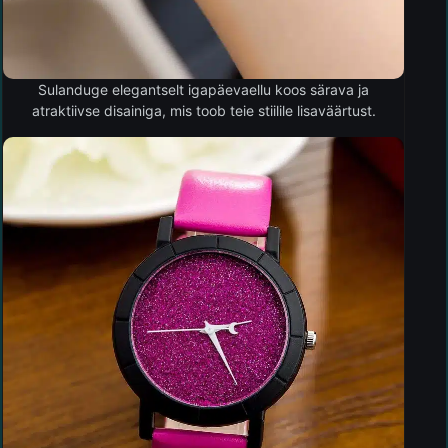
Sulanduge elegantselt igapäevaellu koos särava ja
atraktiivse disainiga, mis toob teie stiilile lisaväärtust.