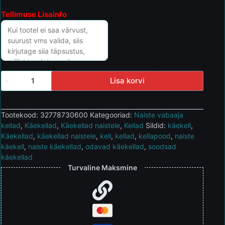
Tellimuse Lisainfo
Lisa korvi
Tootekood:
32778730600
Kategooriad:
Naiste vabaaja
kellad
,
Käekellad
,
Käekellad naistele
,
Kellad
Sildid:
käekell
,
Käekellad
,
käekellad naistele
,
kell
,
kellad
,
kellapood
,
naiste
käekell
,
naiste käekellad
,
odavad käekellad
,
soodsad
käekellad
Turvaline Maksmine