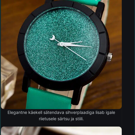
Elegantne käekell sätendava sihverplaadiga lisab igale
riietusele särtsu ja stiili.