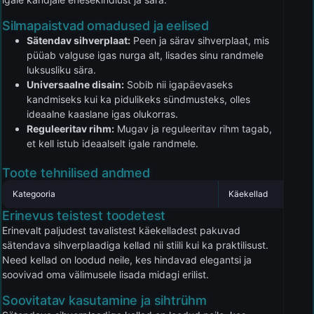
Silmapaistvad omadused ja eelised
Sätendav sihverplaat:
Peen ja särav sihverplaat, mis
püüab valguse igas nurga alt, lisades sinu randmele
luksusliku sära.
Universaalne disain:
Sobib nii igapäevaseks
kandmiseks kui ka pidulikeks sündmusteks, olles
ideaalne kaaslane igas olukorras.
Reguleeritav rihm:
Mugav ja reguleeritav rihm tagab,
et kell istub ideaalselt igale randmele.
Toote tehnilised andmed
Kategooria
Käekellad
Erinevus teistest toodetest
Erinevalt paljudest tavalistest käekelladest pakuvad
sätendava sihverplaadiga kellad nii stiili kui ka praktilisust.
Need kellad on loodud neile, kes hindavad elegantsi ja
soovivad oma välimusele lisada midagi erilist.
Soovitatav kasutamine ja sihtrühm