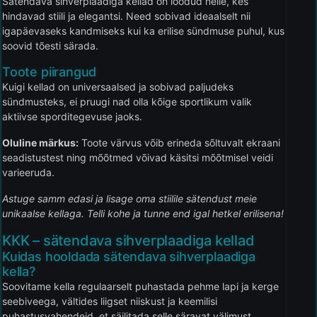
Sätendava sihverplaadiga kellad on loodud neile, kes
hindavad stiili ja elegantsi. Need sobivad ideaalselt nii
igapäevaseks kandmiseks kui ka erilise sündmuse puhul, kus
soovid tõesti särada.
Toote piirangud
Kuigi kellad on universaalsed ja sobivad paljudeks
sündmusteks, ei pruugi nad olla kõige sportlikum valik
aktiivse sporditegevuse jaoks.
Oluline märkus:
Toote värvus võib erineda sõltuvalt ekraani
seadistustest ning mõõtmed võivad käsitsi mõõtmisel veidi
varieeruda.
Astuge samm edasi ja lisage oma stiilile sätendust meie
unikaalse kellaga. Telli kohe ja tunne end igal hetkel erilisena!
KKK – sätendava sihverplaadiga kellad
Kuidas hooldada sätendava sihverplaadiga
kella?
Soovitame kella regulaarselt puhastada pehme lapi ja kerge
seebiveega, vältides liigset niiskust ja keemilisi
puhastusvahendeid, et säilitada selle säravat välimust.