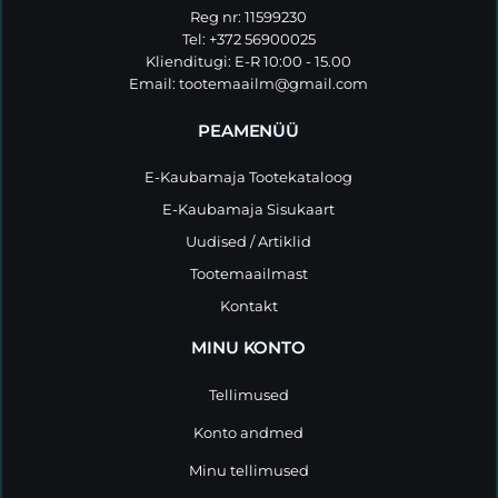
Reg nr: 11599230
Tel: +372 56900025
Klienditugi: E-R 10:00 - 15.00
Email:
tootemaailm@gmail.com
PEAMENÜÜ
E-Kaubamaja Tootekataloog
E-Kaubamaja Sisukaart
Uudised / Artiklid
Tootemaailmast
Kontakt
MINU KONTO
Tellimused
Konto andmed
Minu tellimused