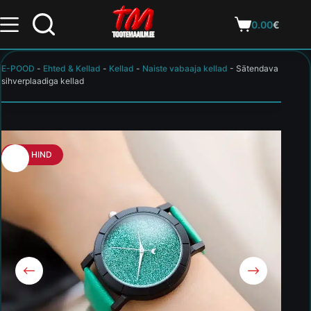
0.00
€
E-POOD
-
Ehted & Kellad
-
Kellad
-
Naiste vabaaja kellad
-
Sätendava
sihverplaadiga kellad
HEA HIND