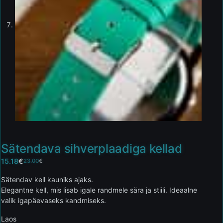
Sätendava sihverplaadiga kellad
15.18
€
23.00
€
Sätendav kell kauniks ajaks.
Elegantne kell, mis lisab igale randmele sära ja stiili. Ideaalne
valik igapäevaseks kandmiseks.
Laos