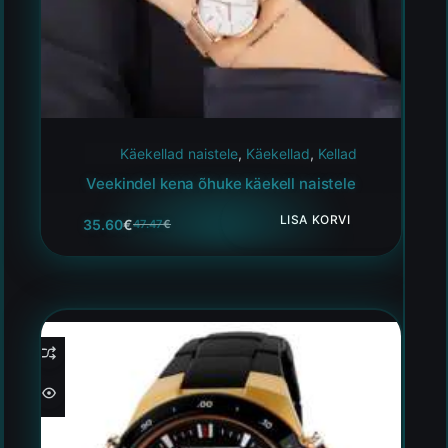
Käekellad naistele
,
Käekellad
,
Kellad
Veekindel kena õhuke käekell naistele
LISA KORVI
35.60
€
47.47
€