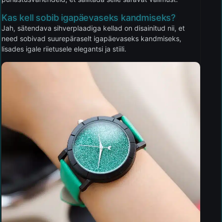
Kas kell sobib igapäevaseks kandmiseks?
Jah, sätendava sihverplaadiga kellad on disainitud nii, et
need sobivad suurepäraselt igapäevaseks kandmiseks,
lisades igale riietusele elegantsi ja stiili.