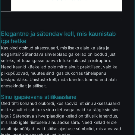
Elegantne ja sätendav kell, mis kaunistab
iga hetke
Kas oled otsinud aksessuaari, mis lisaks ajale ka sära ja
elegantsi? Sätendava sihverplaadiga kellad on loodud just
selleks, et tuua igasse päeva killuke luksust ja isikupära.
Need kaunid käekellad pole mitte ainult praktilised, vaid ka
pilkupüüdvad, muutes sind igas olukorras tähelepanu
keskpunktiks. Unistuste kell, mida kandes tunned end alati
enesekindlalt ja stiilselt.
Sinu igapäevane stiilikaaslane
Oled tihti kohanud olukordi, kus soovid, et sinu aksessuaarid
mitte ainult ei sobituks sinu riietusega, vaid ka räägiksid sinu
lugu? Sätendava sihverplaadiga kellad on täiuslik lahendus,
mis lisab igale riietusele ainulaadse sära. Need kellad ei ole
ainult ajamõõtjad, vaid stiilse ajastuse sümbolid, mis annavad
igale kandjale enesekindlust ja sära.