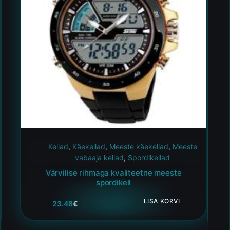
Kellad
,
Käekellad
,
Meeste käekellad
,
Meeste
vabaaja kellad
,
Spordikellad
Värvilise rihmaga kvaliteetne meeste
spordikell
LISA KORVI
23.48
€