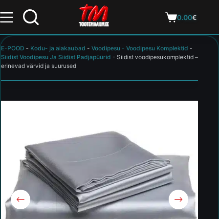
0.00
€
E-POOD
-
Kodu- ja aiakaubad
-
Voodipesu - Voodipesu Komplektid
-
Siidist Voodipesu Ja Siidist Padjapüürid
-
Siidist voodipesukomplektid –
erinevad värvid ja suurused