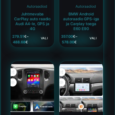
Autoraadiod
Autoraadiod
Juhtmevaba
BMW Android
CarPlay auto raadio
autoraadio GPS-iga
Audi A4-le, GPS ja
ja Carplay toega
4G
E60 E90
279.51
€
–
357.00
€
–
VALI
VALI
488.68
€
578.00
€