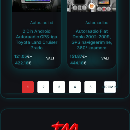
Autoraadiod
Autoraadiod
2 Din Android
Autoraadio Fiat
Autoraadio GPS-iga
Doblo 2002-2009,
Toyota Land Cruiser
GPS navigeerimine,
Prado
360° kaamera
121.05
€
–
151.87
€
–
VALI
VALI
422.16
€
444.18
€
1
2
3
4
5
JÄRGMINE