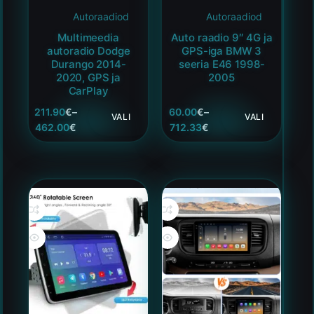
Autoraadiod
Autoraadiod
Multimeedia
Auto raadio 9″ 4G ja
autoradio Dodge
GPS-iga BMW 3
Durango 2014-
seeria E46 1998-
2020, GPS ja
2005
CarPlay
211.90
€
–
60.00
€
–
VALI
VALI
462.00
€
712.33
€