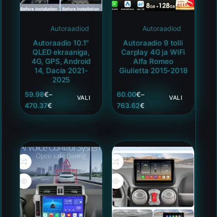
Autoraadiod
Autoraadiod
Autoraadio 10.1″
Autoraadio 9 tolli
QLED ekraaniga,
Carplay 4G ja WiFi
4G, GPS, Android
Alfa Romeo
14, Dacia 2021-
Giulietta 2015-2018
2025
59.98
€
–
60.00
€
–
VALI
VALI
470.37
€
763.62
€