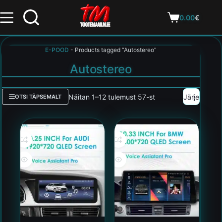
0.00
€
E-POOD
-
Products tagged “Autostereo”
Autostereo
Näitan 1–12 tulemust 57-st
OTSI TÄPSEMALT