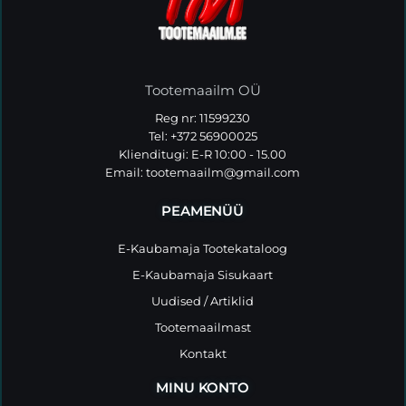
Tootemaailm OÜ
Reg nr: 11599230
Tel: +372 56900025
Klienditugi: E-R 10:00 - 15.00
Email:
tootemaailm@gmail.com
PEAMENÜÜ
E-Kaubamaja Tootekataloog
E-Kaubamaja Sisukaart
Uudised / Artiklid
Tootemaailmast
Kontakt
MINU KONTO