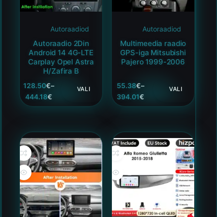
Autoraadiod
Autoraadiod
Autoraadio 2Din
Multimeedia raadio
Android 14 4G-LTE
GPS-iga Mitsubishi
Carplay Opel Astra
Pajero 1999-2006
H/Zafira B
128.50
€
–
55.38
€
–
VALI
VALI
444.18
€
394.01
€