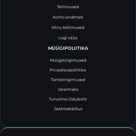
Tellimused
Konto andmed
Minu tellimused
Logi välja
MÜÜGIPOLIITIKA
Müügitingimused
Privaatsuspoliitika
Tarnetingimused
Järelmaks
Turvaline Ostukoht
Jäätmekäitlus