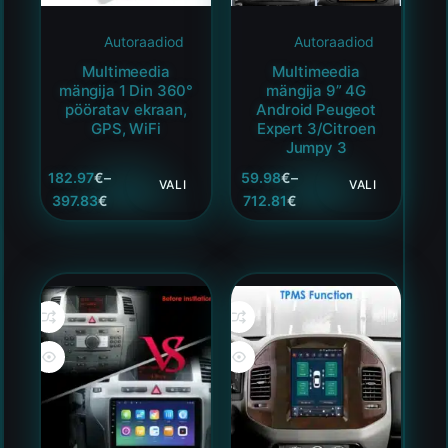
Autoraadiod
Autoraadiod
Multimeedia
Multimeedia
mängija 1 Din 360°
mängija 9” 4G
pööratav ekraan,
Android Peugeot
GPS, WiFi
Expert 3/Citroen
Jumpy 3
182.97
€
–
59.98
€
–
VALI
VALI
397.83
€
712.81
€