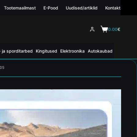
Tootemaailmast
E-Pood
Uudised/artiklid
Kontakt
0.00
€
 ja sporditarbed
Kingitused
Elektroonika
Autokaubad
005