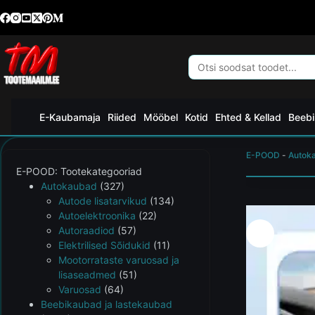
E-Kaubamaja
Riided
Mööbel
Kotid
Ehted & Kellad
Beebi
E-POOD
-
Autok
E-POOD: Tootekategooriad
Autokaubad
(327)
Autode lisatarvikud
(134)
Autoelektroonika
(22)
Autoraadiod
(57)
Elektrilised Sõidukid
(11)
Mootorrataste varuosad ja
lisaseadmed
(51)
Varuosad
(64)
Beebikaubad ja lastekaubad