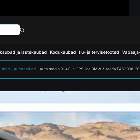
kaubad ja lastekaubad
Kodukaubad
Ilu- ja tervisetooted
Vabaaja-
aubad
-
Autoraadiod
-
Auto raadio 9″ 4G ja GPS-iga BMW 3 seeria E46 1998-2