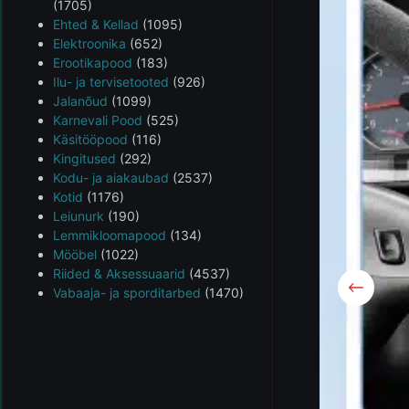
(1705)
Ehted & Kellad
(1095)
Elektroonika
(652)
Erootikapood
(183)
Ilu- ja tervisetooted
(926)
Jalanõud
(1099)
Karnevali Pood
(525)
Käsitööpood
(116)
Kingitused
(292)
Kodu- ja aiakaubad
(2537)
Kotid
(1176)
Leiunurk
(190)
Lemmikloomapood
(134)
Mööbel
(1022)
Riided & Aksessuaarid
(4537)
Vabaaja- ja sporditarbed
(1470)