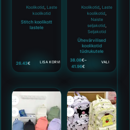
Koolikotid
,
Laste
Koolikotid
,
Laste
koolikotid
koolikotid
,
Naiste
Stitch koolikott
seljakotid
,
lastele
Seljakotid
Ühevärvilised
koolikotid
tüdrukutele
38.08
€
–
LISA KORVI
VALI
26.43
€
41.96
€