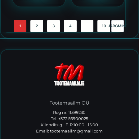
1
2
3
4
…
10
JÄRGMINE
Tootemaailm OÜ
Reg nr: 11599230
Tel: +372 56900025
Klienditugi: E-R 10:00 - 15.00
Email:
tootemaailm@gmail.com