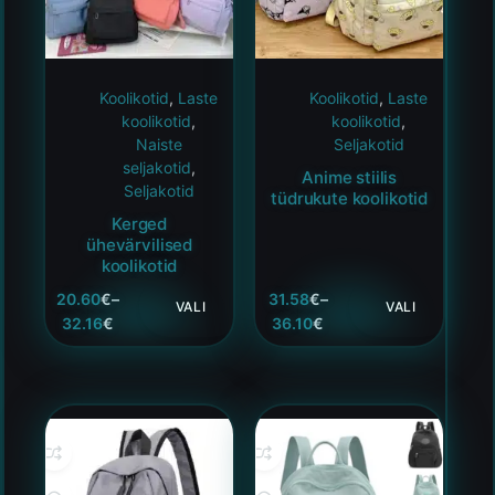
Koolikotid
,
Laste
Koolikotid
,
Laste
koolikotid
,
koolikotid
,
Naiste
Seljakotid
seljakotid
,
Anime stiilis
Seljakotid
tüdrukute koolikotid
Kerged
ühevärvilised
koolikotid
20.60
€
–
31.58
€
–
VALI
VALI
32.16
€
36.10
€