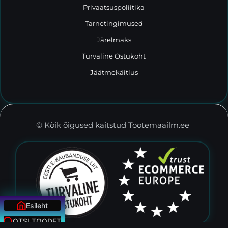
Privaatsuspoliitika
Tarnetingimused
Järelmaks
Turvaline Ostukoht
Jäätmekäitlus
© Kõik õigused kaitstud Tootemaailm.ee
Esileht
OTSI TOODET