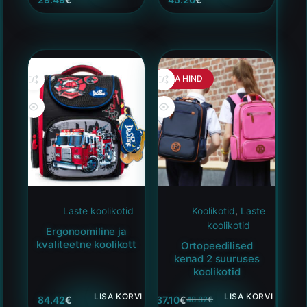
HEA HIND
Laste koolikotid
Koolikotid
,
Laste
koolikotid
Ergonoomiline ja
kvaliteetne koolikott
Ortopeedilised
kenad 2 suuruses
koolikotid
LISA KORVI
LISA KORVI
84.42
€
37.10
€
48.82
€