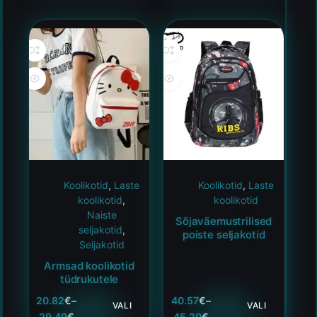
Koolikotid
,
Laste
Koolikotid
,
Laste
koolikotid
,
koolikotid
Naiste
Sõjaväemustrilised
seljakotid
,
poiste seljakotid
Seljakotid
Armsad koolikotid
tüdrukutele
20.82
€
–
40.57
€
–
VALI
VALI
29.49
€
45.20
€