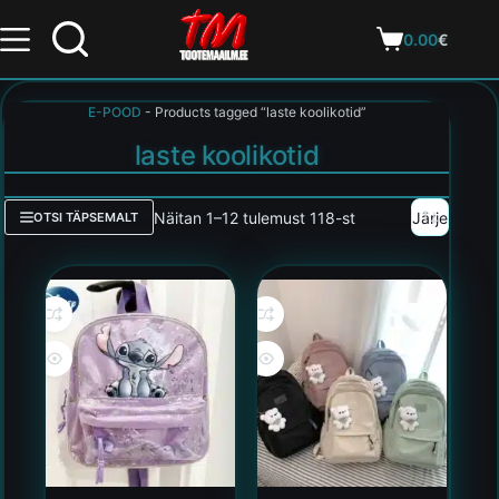
0.00
€
E-POOD
-
Products tagged “laste koolikotid”
laste koolikotid
Näitan 1–12 tulemust 118-st
OTSI TÄPSEMALT