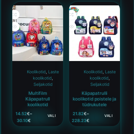
Koolikotid
,
Laste
Koolikotid
,
Laste
koolikotid
,
koolikotid
,
Seljakotid
Seljakotid
Multifilm
Käpapatrulli
Käpapatrull
koolikotid poistele ja
koolikotid
tüdrukutele
14.52
€
–
21.82
€
–
VALI
VALI
30.10
€
228.23
€