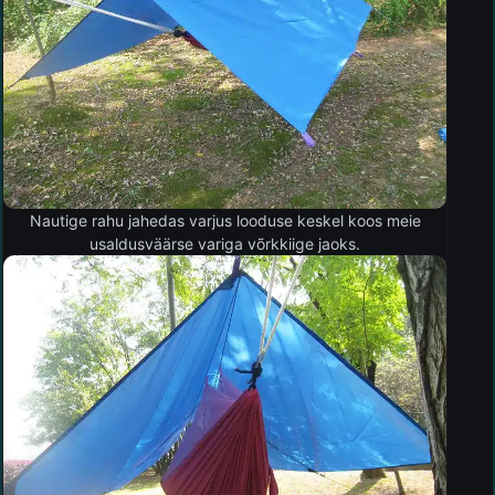
Nautige rahu jahedas varjus looduse keskel koos meie
usaldusväärse variga võrkkiige jaoks.