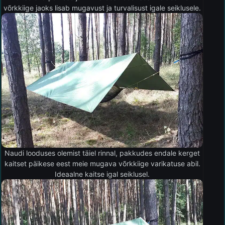
võrkkiige jaoks lisab mugavust ja turvalisust igale seiklusele.
Naudi looduses olemist täiel rinnal, pakkudes endale kerget
kaitset päikese eest meie mugava võrkkiige varikatuse abil.
Ideaalne kaitse igal seiklusel.