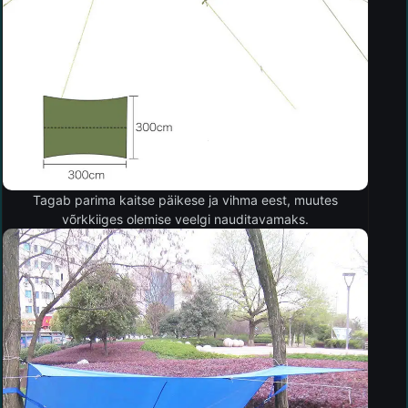
Tagab parima kaitse päikese ja vihma eest, muutes
võrkkiiges olemise veelgi nauditavamaks.