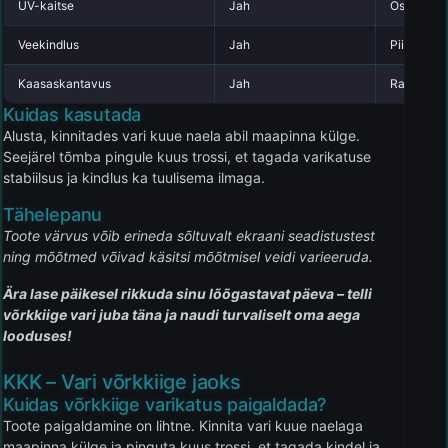
UV-kaitse
Jah
Osaline
Veekindlus
Jah
Piiratud
Kaasaskantavus
Jah
Raskem
Kuidas kasutada
Alusta, kinnitades vari kuue naela abil maapinna külge.
Seejärel tõmba pingule kuus trossi, et tagada varikatuse
stabiilsus ja kindlus ka tuulisema ilmaga.
Tähelepanu
Toote värvus võib erineda sõltuvalt ekraani seadistustest
ning mõõtmed võivad käsitsi mõõtmisel veidi varieeruda.
Ära lase päikesel rikkuda sinu lõõgastavat päeva – telli
võrkkiige vari juba täna ja naudi turvaliselt oma aega
looduses!
KKK – Vari võrkkiige jaoks
Kuidas võrkkiige varikatus paigaldada?
Toote paigaldamine on lihtne. Kinnita vari kuue naelaga
maapinna külge ja pinguta kuus trossi, et tagada kindel ja