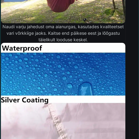
Naudi varju jahedust oma aianurgas, kasutades kvaliteetset
vari võrkkiige jaoks. Kaitse end päikese eest ja lõõgastu
täielikult looduse keskel.