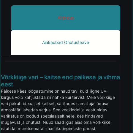
Kirjeldus
Aiakaubad Ohutusteave
Võrkkiige vari – kaitse end päikese ja vihma
eest
Päikese käes lõõgastumine on nauditav, kuid liigne UV-
kiirgus võib kahjustada nii nahka kui tervist. Meie võrkkiige
vari pakub ideaalset kaitset, säilitades samal ajal õdusa
atmosfääri jahedas varjus. See veekindel ja vastupidav
varikatus on loodud spetsiaalselt neile, kes hindavad
mugavust ja ohutust. Nüüd saad igas aias oma võrkkiike
nautida, muretsemata ilmastikutingimuste pärast.