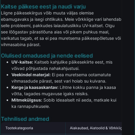
Kaitse päikese eest ja naudi varju
Liigne päikesekiirgus võib muuta väljas olemise
ebamugavaks ja isegi ohtlikuks. Meie võrkkiige vari lahendab
selle probleemi, pakkudes laiaulatuslikku UV-kaitset. Olgu
see lõõgastav pärastlõuna aias või pikem puhkus maal,
varikatus tagab, et sa ei pea muretsema päikesepõletuse või
vihmasabina pärast.
Olulised omadused ja nende eelised
UV-kaitse:
Kaitseb kahjulike päikesekiirte eest, mis
võivad põhjustada nahakahjustusi.
Veekindel materjal:
Ei pea muretsema ootamatute
vihmasadude pärast, sest vari hoiab su kuivana.
Kerge ja kaasaskantav:
Lihtne kokku panna ja kaasa
võtta, tagades mugavuse igaks reisiks.
Mitmekülgsus:
Sobib ideaalselt nii aeda, matkale kui
ka rannapuhkusele.
Tehnilised andmed
Tootekategooria
Aiakaubad, Aiatoolid & Võrkkiiged