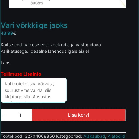
Vari võrkkiige jaoks
43.99
€
Kaitse end päikese eest veekindla ja vastupidava
varikatusega. Ideaalne lahendus igale aiale!
Laos
Tellimuse Lisainfo
Lisa korvi
Tootekood:
32704008850
Kategooriad:
Aiakaubad
,
Aiatoolid