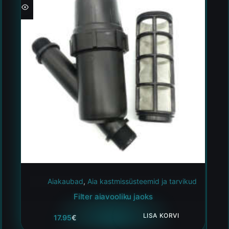
Aiakaubad
,
Aia kastmissüsteemid ja tarvikud
Filter aiavooliku jaoks
LISA KORVI
17.95
€