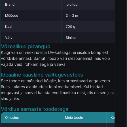
Bränd
lolo tour
Mõõdud
3 x 3 m
Kaal
700 g
Värv
Sinine
Võimalikud piirangud
Kuigi vari on veekindel ja UV-kaitsega, ei sisalda komplekt
võrkkiike ennast. Samuti nõuab vari ülespanemist, mis võib
vajada veidi rohkem aega ja vaeva.
Ideaalne kaaslane välitegevusteks
See toode on mõeldud kõigile, kes armastavad aega veeta
õues – alates aiapidudest kuni matkamiseni. Kui hindad
mugavust ja soovid kaitsta end ilmastiku eest, siis on see just
sinu jaoks.
Võrdlus sarnaste toodetega
Omadus
Meie toode
Konkurend