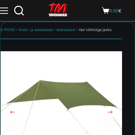
0.00
€
E-POOD
-
Kodu- ja aiakaubad
-
Aiakaubad
-
Vari võrkkiige jaoks