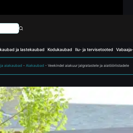
kaubad ja lastekaubad
Kodukaubad
Ilu- ja tervisetooted
Vabaaja-
 ja aiakaubad
-
Aiakaubad
-
Veekindel aiakuur jalgratastele ja aiatööriistadele