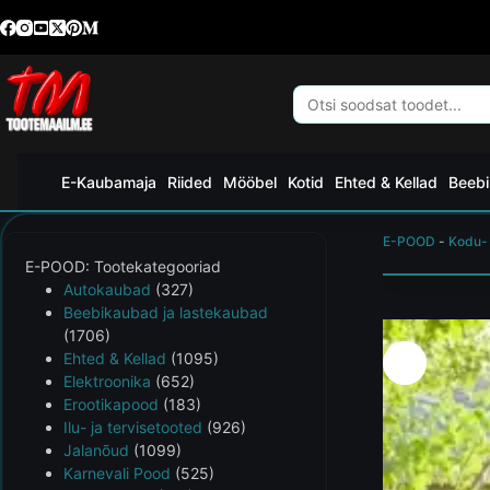
E-Kaubamaja
Riided
Mööbel
Kotid
Ehted & Kellad
Beebi
E-POOD
-
Kodu-
E-POOD: Tootekategooriad
Autokaubad
(327)
Beebikaubad ja lastekaubad
(1706)
Ehted & Kellad
(1095)
Elektroonika
(652)
Erootikapood
(183)
Ilu- ja tervisetooted
(926)
Jalanõud
(1099)
Karnevali Pood
(525)