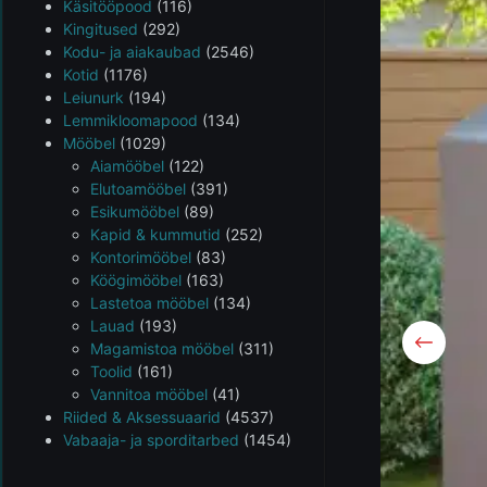
Käsitööpood
(116)
Kingitused
(292)
Kodu- ja aiakaubad
(2546)
Kotid
(1176)
Leiunurk
(194)
Lemmikloomapood
(134)
Mööbel
(1029)
Aiamööbel
(122)
Elutoamööbel
(391)
Esikumööbel
(89)
Kapid & kummutid
(252)
Kontorimööbel
(83)
Köögimööbel
(163)
Lastetoa mööbel
(134)
Lauad
(193)
Magamistoa mööbel
(311)
Toolid
(161)
Vannitoa mööbel
(41)
Riided & Aksessuaarid
(4537)
Vabaaja- ja sporditarbed
(1454)