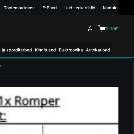
Tootemaailmast
E-Pood
Uudised/artiklid
Kontakt
0.00
€
 ja sporditarbed
Kingitused
Elektroonika
Autokaubad
e