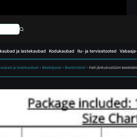
kaubad ja lastekaubad
Kodukaubad
Ilu- ja tervisetooted
Vabaaja-
kaubad ja lastekaubad
-
Beebipood
-
Beebiriided
-
Hall jänkukostüüm beebidel