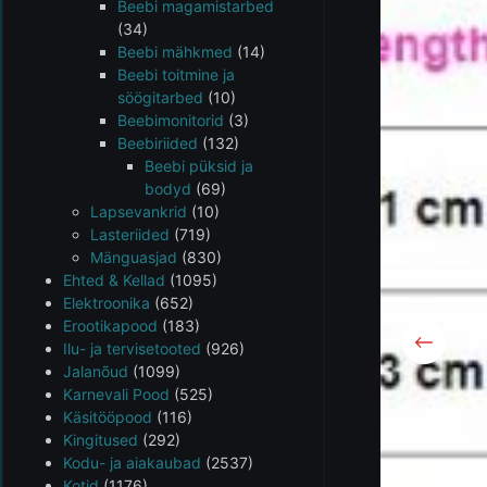
Beebi magamistarbed
(34)
Beebi mähkmed
(14)
Beebi toitmine ja
söögitarbed
(10)
Beebimonitorid
(3)
Beebiriided
(132)
Beebi püksid ja
bodyd
(69)
Lapsevankrid
(10)
Lasteriided
(719)
Mänguasjad
(830)
Ehted & Kellad
(1095)
Elektroonika
(652)
Erootikapood
(183)
Ilu- ja tervisetooted
(926)
Jalanõud
(1099)
Karnevali Pood
(525)
Käsitööpood
(116)
Kingitused
(292)
Kodu- ja aiakaubad
(2537)
Kotid
(1176)