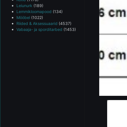
Leiunurk
(189)
Lemmikloomapood
(134)
Mööbel
(1022)
Riided & Aksessuaarid
(4537)
Vabaaja- ja sporditarbed
(1453)