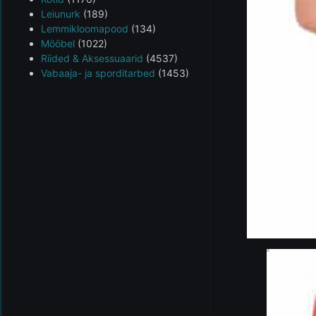
Leiunurk
(189)
Lemmikloomapood
(134)
Mööbel
(1022)
Riided & Aksessuaarid
(4537)
Vabaaja- ja sporditarbed
(1453)