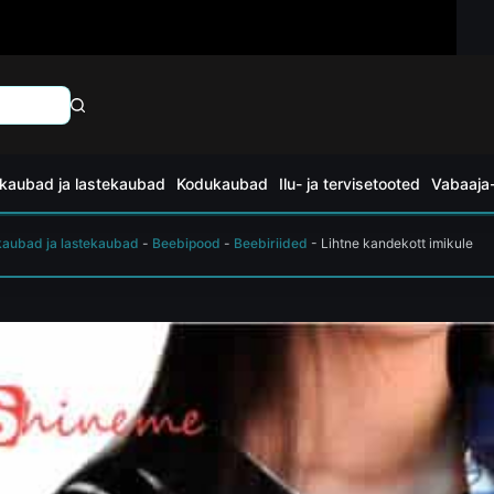
kaubad ja lastekaubad
Kodukaubad
Ilu- ja tervisetooted
Vabaaja-
kaubad ja lastekaubad
-
Beebipood
-
Beebiriided
-
Lihtne kandekott imikule