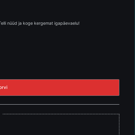
Telli nüüd ja koge kergemat igapäevaelu!
orvi