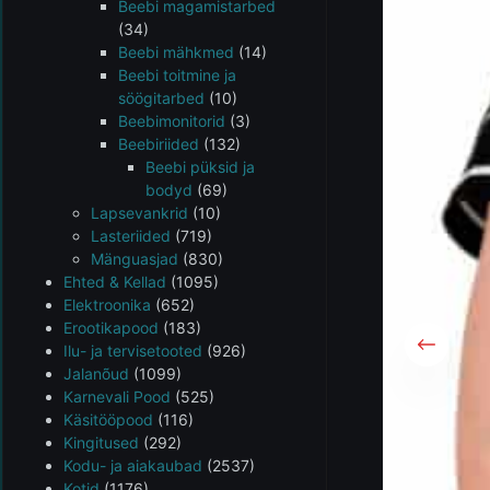
Beebi magamistarbed
(34)
Beebi mähkmed
(14)
Beebi toitmine ja
söögitarbed
(10)
Beebimonitorid
(3)
Beebiriided
(132)
Beebi püksid ja
bodyd
(69)
Lapsevankrid
(10)
Lasteriided
(719)
Mänguasjad
(830)
Ehted & Kellad
(1095)
Elektroonika
(652)
Erootikapood
(183)
Ilu- ja tervisetooted
(926)
Jalanõud
(1099)
Karnevali Pood
(525)
Käsitööpood
(116)
Kingitused
(292)
Kodu- ja aiakaubad
(2537)
Kotid
(1176)