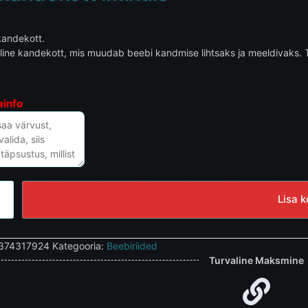
kandekott.
line kandekott, mis muudab beebi kandmise lihtsaks ja meeldivaks. 
ainfo
Lisa k
374317924
Kategooria:
Beebiriided
Turvaline Maksmine