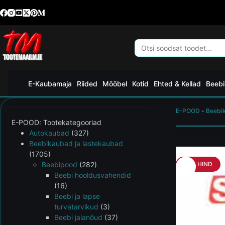
E-Kaubamaja
Riided
Mööbel
Kotid
Ehted & Kellad
Beebi
E-POOD
-
Beebi
E-POOD: Tootekategooriad
Autokaubad
(327)
Beebikaubad ja lastekaubad
(1705)
Beebipood
(282)
HEA HIND
Beebi hooldusvahendid
(16)
Beebi ja lapse
turvatarvikud
(3)
Beebi jalanõud
(37)