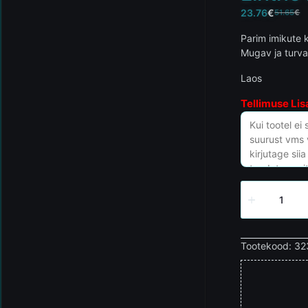
23.76
€
51.65
€
Parim imikute 
Mugav ja turva
Laos
Tellimuse Lis
Tootekood:
32