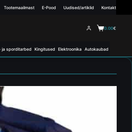
Tootemaailmast
E-Pood
Uudised/artiklid
Kontakt
0.00
€
 ja sporditarbed
Kingitused
Elektroonika
Autokaubad