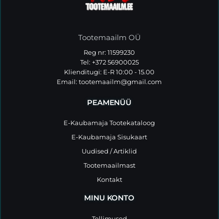
Tootemaailm OÜ
Reg nr: 11599230
Tel: +372 56900025
Klienditugi: E-R 10:00 - 15.00
Email:
tootemaailm@gmail.com
PEAMENÜÜ
E-Kaubamaja Tootekataloog
E-Kaubamaja Sisukaart
Uudised / Artiklid
Tootemaailmast
Kontakt
MINU KONTO
Tellimused