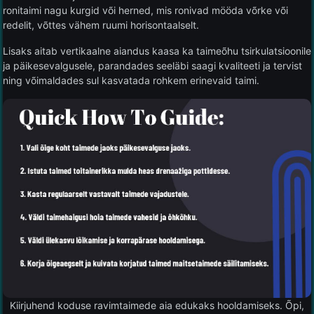
ronitaimi nagu kurgid või herned, mis ronivad mööda võrke või
redelit, võttes vähem ruumi horisontaalselt.
Lisaks aitab vertikaalne aiandus kaasa ka taimeõhu tsirkulatsioonile
ja päikesevalgusele, parandades seeläbi saagi kvaliteeti ja tervist
ning võimaldades sul kasvatada rohkem erinevaid taimi.
Kiirjuhend koduse ravimtaimede aia edukaks hooldamiseks. Õpi,