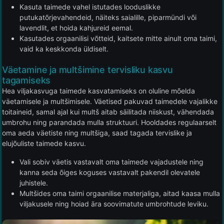
Kasuta taimede vahel istutades looduslikke
putukatõrjevahendeid, näiteks saialille, piparmündi või
lavendlit, et hoida kahjureid eemal.
Kasutades orgaanilisi võtteid, kaitsete mitte ainult oma taimi,
vaid ka keskkonda üldiselt.
Väetamine ja multšimine tervisliku kasvu
tagamiseks
Hea viljakasvuga taimede kasvatamiseks on oluline mõelda
väetamisele ja multšimisele. Väetised pakuvad taimedele vajalikke
toitaineid, samal ajal kui multš aitab säilitada niiskust, vähendada
umbrohu ning parandada mulla struktuuri. Hooldades regulaarselt
oma aeda väetiste ning multšiga, saad tagada tervislike ja
elujõuliste taimede kasvu.
Vali sobiv väetis vastavalt oma taimede vajadustele ning
kanna seda õiges koguses vastavalt pakendil olevatele
juhistele.
Multšides oma taimi orgaanilise materjaliga, aitad kaasa mulla
viljakusele ning hoiad ära soovimatute umbrohtude leviku.