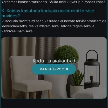
kõrgemas kontsentratsioonis. Säilita neid kuivas ja pimedas kohas.
K: Kuidas kasutada koduaia ravimtaimi tervise
huvides?
V: Koduaia ravimtaimi saab kasutada erinevate terviseprobleemide
leevendamiseks, tee valmistamiseks, salvide tegemiseks ja
vannivee lisamiseks.
Kodu- ja aiakaubad
VAATA E-POODI