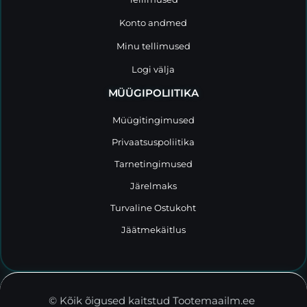
Konto andmed
Minu tellimused
Logi välja
MÜÜGIPOLIITIKA
Müügitingimused
Privaatsuspoliitika
Tarnetingimused
Järelmaks
Turvaline Ostukoht
Jäätmekäitlus
© Kõik õigused kaitstud Tootemaailm.ee