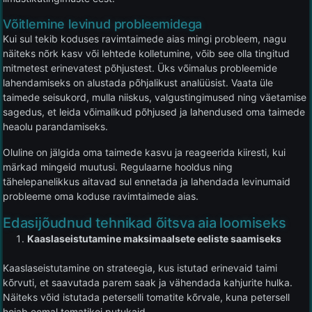
Võitlemine levinud probleemidega
Kui sul tekib koduses ravimtaimede aias mingi probleem, nagu
näiteks nõrk kasv või lehtede kolletumine, võib see olla tingitud
mitmetest erinevatest põhjustest. Üks võimalus probleemide
lahendamiseks on alustada põhjalikust analüüsist. Vaata üle
taimede seisukord, mulla niiskus, valgustingimused ning väetamise
sagedus, et leida võimalikud põhjused ja lahendused oma taimede
heaolu parandamiseks.
Oluline on jälgida oma taimede kasvu ja reageerida kiiresti, kui
märkad mingeid muutusi. Regulaarne hooldus ning
tähelepanelikkus aitavad sul ennetada ja lahendada levinumaid
probleeme oma koduse ravimtaimede aias.
Edasijõudnud tehnikad õitsva aia loomiseks
Kaaslaseistutamine maksimaalsete eeliste saamiseks
Kaaslaseistutamine on strateegia, kus istutad erinevaid taimi
kõrvuti, et saavutada parem saak ja vähendada kahjurite hulka.
Näiteks võid istutada peterselli tomatite kõrvale, kuna petersell
hoiab eemal tomatikoi putukaid.