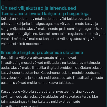
Ühised väljakutsed ja lahendused
Toimetamine levinud kahjurite ja haigustega
Kui sul on kodune ravimtaimede aed, võid kokku puutuda
erinevate kahjurite ja haigustega, mis võivad taimede kasvu ja
saagi mõjutada. Üks võimalus nende probleemidega tegelemiseks
on regulaarne jälgimine. Kontrolli oma taimi regulaarselt, et märgata
varajasi märke võimalikest kahjuritest või haigustest ning võta
vajadusel kiirelt meetmeid.
Ilmastiku tingitud probleemide ületamine
Eesti kliima võib olla ettearvamatu ning erinevad
ilmastikutingimused võivad mõjutada sinu kodust ravimtaimede
aeda. Üks võimalus ilmastiku tingitud probleemide ületamiseks on
kasvuhoone kasutamine. Kasvuhoone loob taimedele soodsama
kasvukeskkonna ja kaitseb neid ebasoodsate ilmastikutingimuste
eest, mis võivad muidu nende kasvu takistada.
Kasvuhoone võib olla suurepärane investeering sinu koduse
ravimtaimede aia jaoks, võimaldades sul kasvatada tervislikke
taimi aastaringselt ning kaitstes neid ekstreemsete
ilmastikutingimuste eest.