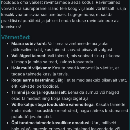
hooldada oma väikest ravimtaimede aeda kodus. Ravimtaimed
võivad olla suurepärane lisand teie köögiviljaaiale või lihtsalt ilus ja
kasulik vaatamisväärsus teie õues. Lugege edasi, et saada
praktilisi näpunäiteid ja juhiseid enda koduse ravimtaimede aia
loomiseks!
Võtmetõed:
Määra sobiv koht:
Vali oma ravimtaimede aia jaoks
päikeseline koht, kus taimed saavad piisavalt valgust.
Vali õiged taimed:
Vali taimed, mis sobivad sinu piirkonna
kliimaga ja mida sa tead, kuidas kasvatada.
Hoia muld viljakana:
Kasuta head komposti ja väetist, et
tagada taimede kasv ja tervis.
Regulaarne kastmine:
Jälgi, et taimed saaksid piisavalt vett,
eriti kuivadel perioodidel.
Trimmi ja korja regulaarselt:
Eemalda surnud või haiged
osad taimedest ning korja saagi õigel ajal.
Võitle kahjuritega looduslike vahenditega:
Kasuta taimede
kaitsmiseks looduslikke meetodeid, nagu näiteks kodumaised
putukatõrjevahendid.
Õpi tundma taimede kasulikke omadusi:
Uuri, milliseid
haigusi või muresid erinevad ravimtaimed leevendada või