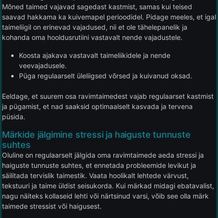
Mõned taimed vajavad sagedast kastmist, samas kui teised
saavad hakkama ka kuivemapel perioodidel. Pidage meeles, et igal
taimeliigil on erinevad vajadused, nii et ole tähelepanelik ja
kohanda oma hooldusrutiini vastavalt nende vajadustele.
Koosta ajakava vastavalt taimeliikidele ja nende
veevajadusele.
Püga regulaarselt üleliigsed võrsed ja kuivanud oksad.
Eeldage, et suurem osa ravimtaimedest vajab regulaarset kastmist
ja pügamist, et nad saaksid optimaalselt kasvada ja tervena
püsida.
Märkide jälgimine stressi ja haiguste tunnuste
suhtes
Oluline on regulaarselt jälgida oma ravimtaimede aeda stressi ja
haiguste tunnuste suhtes, et ennetada probleemide levikut ja
säilitada tervislik taimestik. Vaata hoolikalt lehtede värvust,
tekstuuri ja taime üldist seisukorda. Kui märkad midagi ebatavalist,
nagu näiteks kollaseid lehti või närtsinud varsi, võib see olla märk
taimede stressist või haigusest.