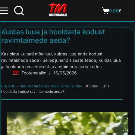
0.00
€
Kuidas luua ja hooldada kodust
ravimtaimede aeda?
Kas olete kunagi mõelnud, kuidas luua enda kodust
ravimtaimede aeda? Selles juhendis saate teada, kuidas luua
ja hooldada oma väikest ravimtaimede aeda kodus.
Tootemaailm
16/05/2026
E-POOD
-
Uudised/artiklid
-
Nipid ja Nõuanded
-
Kuidas luua ja
hooldada kodust ravimtaimede aeda?