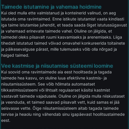
Taimede istutamine ja vahemaa hoidmine
Kui oled mulla ette valmistanud ja konteinerid valinud, on aeg
istutada oma ravimtaimed. Enne istikute istutamist vaata kindlasti
iga taime istutamise juhendit, et teada saada õiget istutussügavust
ja vahemaad erinevate taimede vahel. Oluline on jälgida, et
taimedel oleks piisavalt ruumi kasvamiseks ja arenemiseks. Liiga
tihedalt istutatud taimed võivad omavahel konkureerida toitainete
ja päikesevalguse pärast, mille tulemuseks võib olla nõrgad ja
haiged taimed.
Vee kastmise ja niisutamise süsteemi loomine
Kui soovid oma ravimtaimede aia eest hoolitseda ja tagada
taimede hea kasvu, on oluline luua efektiivne kastmis- ja
niisutamissüsteem. See võib hõlmata automaatset
tilkkastmissüsteemi või lihtsalt regulaarset käsitsi kastmist
vastavalt taimede vajadusele. Oluline on jälgida mulla niiskustaset
ja veenduda, et taimed saavad piisavalt vett, kuid samas ei jää
seisvasse vette. Õige niisutamissüsteem aitab tagada taimede
tervise ja heaolu ning vähendab sinu igapäevast hoolitsustaimede
eest.