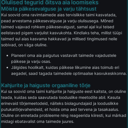
Olulised tegurid õitsva aia loomiseks
Mõista päikesevalguse ja varju tähtsust
Kui soovid oma ravimtaimede aias tervislikke taimi kasvatada,
pead arvestama päikesevalguse ja varju olulisusega. Mõned
taimed vajavad rohkem päikesevalgust, samal ajal kui teised
eelistavad pigem varjulist kasvukohta. Kindlaks teha, millist tüüpi
taimed sul aias kasvama hakkavad ja millised tingimused neile
sobivad, on väga oluline.
Planeeri oma aia paigutus vastavalt taimede vajadustele
päikese ja varju osas.
Jälgides hoolikalt, kuidas päikese liikumine aias toimub eri
aegadel, saad tagada taimedele optimaalse kasvukeskkonna.
Kahjurite ja haiguste orgaaniline tõrje
Kui sa soovid oma taimi kahjurite ja haiguste eest kaitsta, on oluline
teada, kuidas seda saavutada looduslike meetodite abil. Kasuta
erinevaid tõrjemeetodeid, näiteks biolagundajaid ja looduslikke
putukatõrjevahendeid, et hoida oma aed tervena ja tasakaalus.
Oluline on ennetada probleeme ning reageerida kiiresti, kui märkad
midagi ebatavalist oma taimede juures.