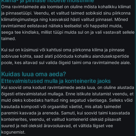
Kliima- ja pinnase nõuete mõistmine
Oma ravimtaimede aia loomisel on oluline mõista kohalikku kliimat
ja pinnasetüüpi. Veendu, et valitud taimed sobiksid sinu piirkonna
kliimatingimustega ning kasvaksid hästi valitud pinnasel. Mõned
ravimtaimed eelistavad näiteks leeliselist või happelist mulda,
seega tee kindlaks, millist tüüpi mulda sul on ja vali vastavalt sellele
taimed.
Kui sul on küsimusi või kahtlusi oma piirkonna kliima ja pinnase
sobivuse kohta, saad alati pöörduda kohaliku aiandusekspertide
poole, kes aitavad sul valida õigeid taimi oma ravimtaimede aiale.
Kuidas luua oma aeda?
Ettevalmistused mulla ja konteinerite jaoks
Kui soovid oma kodust ravimtaimede aeda luua, on oluline alustada
õigesti ettevalmistatud mullaga. Enne istikute istutamist veendu, et
muld oleks kobedaks haritud ning segatud väetisega. Selleks võid
kasutada komposti või orgaanilist väetist, mis aitab taimedel
paremini kasvada ja areneda. Samuti, kui soovid taimi kasvatada
konteinerites, veendu, et valitud konteinerid oleksid piisavalt
suured ja neil oleksid äravooluavad, et vältida liigset vee
kogunemist.