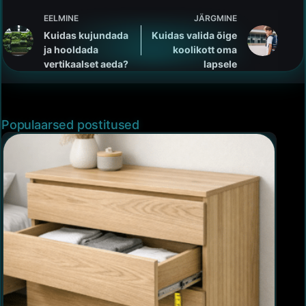
EELMINE
JÄRGMINE
Kuidas kujundada
Kuidas valida õige
ja hooldada
koolikott oma
vertikaalset aeda?
lapsele
Populaarsed postitused