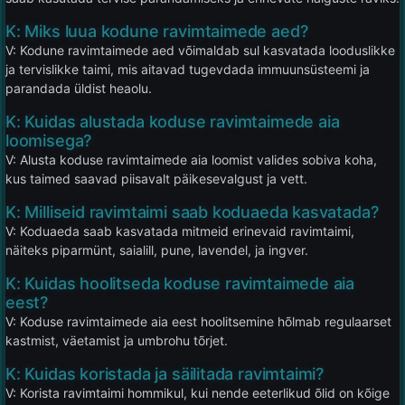
K: Miks luua kodune ravimtaimede aed?
V: Kodune ravimtaimede aed võimaldab sul kasvatada looduslikke
ja tervislikke taimi, mis aitavad tugevdada immuunsüsteemi ja
parandada üldist heaolu.
K: Kuidas alustada koduse ravimtaimede aia
loomisega?
V: Alusta koduse ravimtaimede aia loomist valides sobiva koha,
kus taimed saavad piisavalt päikesevalgust ja vett.
K: Milliseid ravimtaimi saab koduaeda kasvatada?
V: Koduaeda saab kasvatada mitmeid erinevaid ravimtaimi,
näiteks piparmünt, saialill, pune, lavendel, ja ingver.
K: Kuidas hoolitseda koduse ravimtaimede aia
eest?
V: Koduse ravimtaimede aia eest hoolitsemine hõlmab regulaarset
kastmist, väetamist ja umbrohu tõrjet.
K: Kuidas koristada ja säilitada ravimtaimi?
V: Korista ravimtaimi hommikul, kui nende eeterlikud õlid on kõige