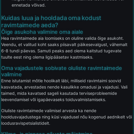
ennetada võivad.
Kuidas luua ja hooldada oma kodust
ravimtaimede aeda?
Õige asukoha valimine oma aiale
Hea ravimtaimede aia loomiseks on oluline valida õige asukoht.
Veendu, et valitud koht saaks piisavalt päikesevalgust, vähemalt
6-8 tundi päevas. Samuti peaks aed olema kaitstud tugevate
tuulte eest ning olema ligipääsetav kastmiseks.
Oma vajadustele sobivate oluliste ravimtaimede
valimine
Enne istutamist mõtle hoolikalt läbi, milliseid ravimtaimi soovid
kasvatada, arvestades nende kasulikke omadusi ja vajadusi. Vali
taimed, mida kavatsed sageli kasutada terviseprobleemide
leevendamisel või igapäevaseks toiduvalmistamiseks.
Oluliste ravimtaimede valimisel arvesta ka nende
hooldusvajadustega ning küsi vajadusel nõu kogenud aednikelt või
loodusravispetsialistidelt.