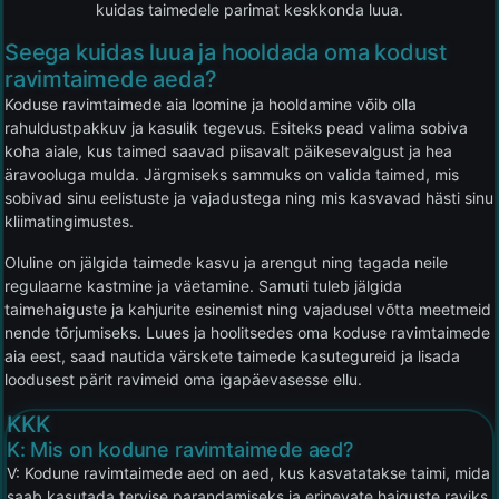
kuidas taimedele parimat keskkonda luua.
Seega kuidas luua ja hooldada oma kodust
ravimtaimede aeda?
Koduse ravimtaimede aia loomine ja hooldamine võib olla
rahuldustpakkuv ja kasulik tegevus. Esiteks pead valima sobiva
koha aiale, kus taimed saavad piisavalt päikesevalgust ja hea
äravooluga mulda. Järgmiseks sammuks on valida taimed, mis
sobivad sinu eelistuste ja vajadustega ning mis kasvavad hästi sinu
kliimatingimustes.
Oluline on jälgida taimede kasvu ja arengut ning tagada neile
regulaarne kastmine ja väetamine. Samuti tuleb jälgida
taimehaiguste ja kahjurite esinemist ning vajadusel võtta meetmeid
nende tõrjumiseks. Luues ja hoolitsedes oma koduse ravimtaimede
aia eest, saad nautida värskete taimede kasutegureid ja lisada
loodusest pärit ravimeid oma igapäevasesse ellu.
KKK
K: Mis on kodune ravimtaimede aed?
V: Kodune ravimtaimede aed on aed, kus kasvatatakse taimi, mida
saab kasutada tervise parandamiseks ja erinevate haiguste raviks.