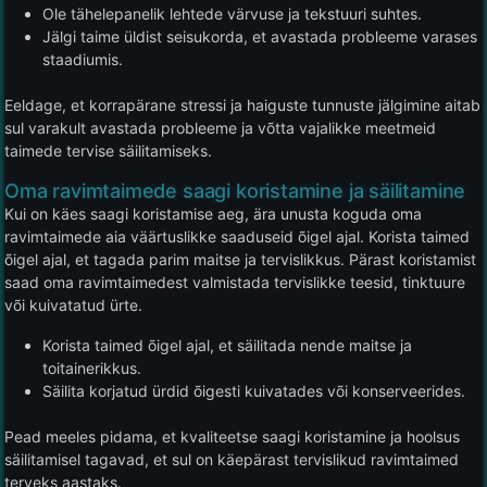
Ole tähelepanelik lehtede värvuse ja tekstuuri suhtes.
Jälgi taime üldist seisukorda, et avastada probleeme varases
staadiumis.
Eeldage, et korrapärane stressi ja haiguste tunnuste jälgimine aitab
sul varakult avastada probleeme ja võtta vajalikke meetmeid
taimede tervise säilitamiseks.
Oma ravimtaimede saagi koristamine ja säilitamine
Kui on käes saagi koristamise aeg, ära unusta koguda oma
ravimtaimede aia väärtuslikke saaduseid õigel ajal. Korista taimed
õigel ajal, et tagada parim maitse ja tervislikkus. Pärast koristamist
saad oma ravimtaimedest valmistada tervislikke teesid, tinktuure
või kuivatatud ürte.
Korista taimed õigel ajal, et säilitada nende maitse ja
toitainerikkus.
Säilita korjatud ürdid õigesti kuivatades või konserveerides.
Pead meeles pidama, et kvaliteetse saagi koristamine ja hoolsus
säilitamisel tagavad, et sul on käepärast tervislikud ravimtaimed
terveks aastaks.