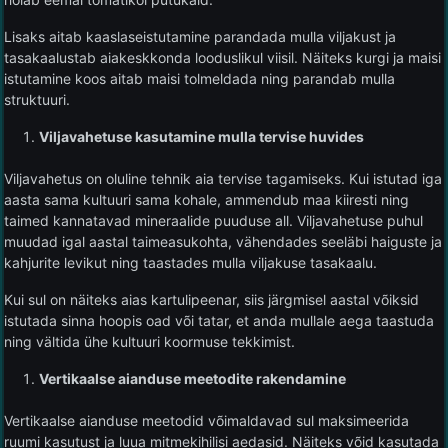
Lisaks aitab kaaslaseistutamine parandada mulla viljakust ja
tasakaalustab aiakeskkonda looduslikul viisil. Näiteks kurgi ja maisi
istutamine koos aitab maisi tolmeldada ning parandab mulla
struktuuri.
Viljavahetuse kasutamine mulla tervise huvides
Viljavahetus on oluline tehnik aia tervise tagamiseks. Kui istutad iga
aasta sama kultuuri sama kohale, ammendub maa kiiresti ning
taimed kannatavad mineraalide puuduse all. Viljavahetuse puhul
muudad igal aastal taimeasukohta, vähendades seeläbi haiguste ja
kahjurite levikut ning taastades mulla viljakuse tasakaalu.
Kui sul on näiteks aias kartulipeenar, siis järgmisel aastal võiksid
istutada sinna hoopis oad või tatar, et anda mullale aega taastuda
ning vältida ühe kultuuri koormuse tekkimist.
Vertikaalse aianduse meetodite rakendamine
Vertikaalse aianduse meetodid võimaldavad sul maksimeerida
ruumi kasutust ja luua mitmekihilisi aedasid. Näiteks võid kasutada