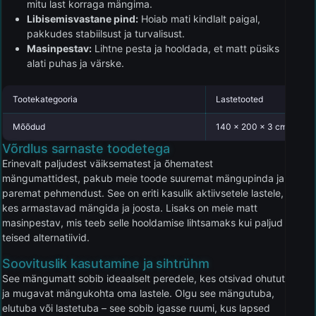
mitu last korraga mängima.
Libisemisvastane pind:
Hoiab mati kindlalt paigal,
pakkudes stabiilsust ja turvalisust.
Masinpestav:
Lihtne pesta ja hooldada, et matt püsiks
alati puhas ja värske.
Tootekategooria
Lastetooted
Mõõdud
140 x 200 x 3 cm
Võrdlus sarnaste toodetega
Erinevalt paljudest väiksematest ja õhematest
mängumattidest, pakub meie toode suuremat mängupinda ja
paremat pehmendust. See on eriti kasulik aktiivsetele lastele,
kes armastavad mängida ja joosta. Lisaks on meie matt
masinpestav, mis teeb selle hooldamise lihtsamaks kui paljud
teised alternatiivid.
Soovituslik kasutamine ja sihtrühm
See mängumatt sobib ideaalselt peredele, kes otsivad ohutut
ja mugavat mängukohta oma lastele. Olgu see mängutuba,
elutuba või lastetuba – see sobib igasse ruumi, kus lapsed