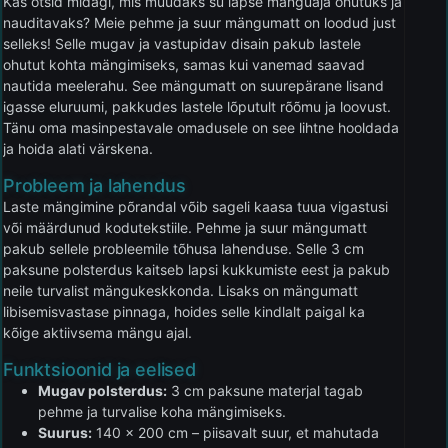
Kas otsid midagi, mis muudaks su lapse mänguaja ohutuks ja
nauditavaks? Meie pehme ja suur mängumatt on loodud just
selleks! Selle mugav ja vastupidav disain pakub lastele
ohutut kohta mängimiseks, samas kui vanemad saavad
nautida meelerahu. See mängumatt on suurepärane lisand
igasse eluruumi, pakkudes lastele lõputult rõõmu ja loovust.
Tänu oma masinpestavale omadusele on see lihtne hooldada
ja hoida alati värskena.
Probleem ja lahendus
Laste mängimine põrandal võib sageli kaasa tuua vigastusi
või määrdunud kodutekstiile. Pehme ja suur mängumatt
pakub sellele probleemile tõhusa lahenduse. Selle 3 cm
paksune polsterdus kaitseb lapsi kukkumiste eest ja pakub
neile turvalist mängukeskkonda. Lisaks on mängumatt
libisemisvastase pinnaga, hoides selle kindlalt paigal ka
kõige aktiivsema mängu ajal.
Funktsioonid ja eelised
Mugav polsterdus:
3 cm paksune materjal tagab
pehme ja turvalise koha mängimiseks.
Suurus:
140 x 200 cm – piisavalt suur, et mahutada