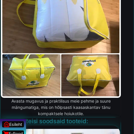
Avasta mugavus ja praktilisus meie pehme ja suure
mängumatiga, mis on hõlpsasti kaasaskantav tänu
kompaktsele hoiukotile.
Vaata ka teisi soodsaid tooteid:
Esileht
E-Pood