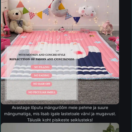
Avastage lõputu mängurõõm meie pehme ja suure
mängumatiga, mis lisab igale lastetoale värvi ja mugavust.
Täiuslik koht pisikeste seiklusteks!