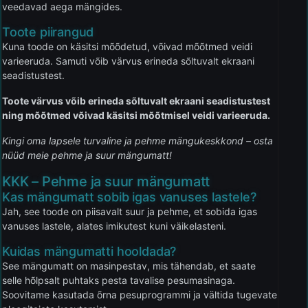
veedavad aega mängides.
Toote piirangud
Kuna toode on käsitsi mõõdetud, võivad mõõtmed veidi
varieeruda. Samuti võib värvus erineda sõltuvalt ekraani
seadistustest.
Toote värvus võib erineda sõltuvalt ekraani seadistustest
ning mõõtmed võivad käsitsi mõõtmisel veidi varieeruda.
Kingi oma lapsele turvaline ja pehme mängukeskkond – osta
nüüd meie pehme ja suur mängumatt!
KKK – Pehme ja suur mängumatt
Kas mängumatt sobib igas vanuses lastele?
Jah, see toode on piisavalt suur ja pehme, et sobida igas
vanuses lastele, alates imikutest kuni väikelasteni.
Kuidas mängumatti hooldada?
See mängumatt on masinpestav, mis tähendab, et saate
selle hõlpsalt puhtaks pesta tavalise pesumasinaga.
Soovitame kasutada õrna pesuprogrammi ja vältida tugevate