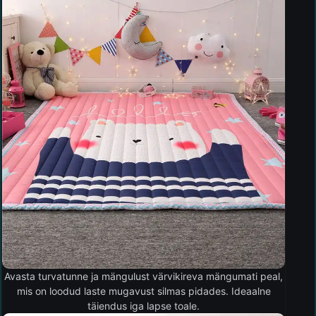
Avasta turvatunne ja mängulust värvikireva mängumati peal,
mis on loodud laste mugavust silmas pidades. Ideaalne
täiendus iga lapse toale.