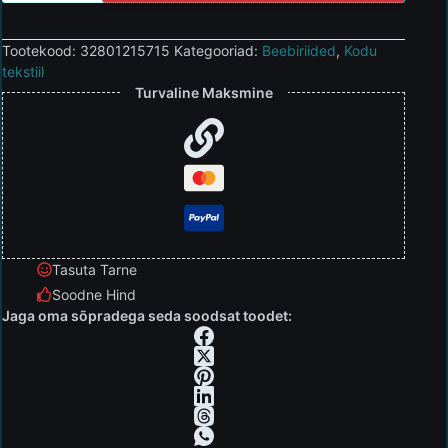
Tootekood:
32801215715
Kategooriad:
Beebiriided
,
Kodu
tekstiil
Turvaline Maksmine
Tasuta Tarne
Soodne Hind
Jaga oma sõpradega seda soodsat toodet: