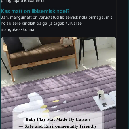
pleegitajate kasutamist.
Kas matt on libisemiskindel?
Jah, mängumatt on varustatud libisemiskindla pinnaga, mis
hoiab selle kindlalt paigal ja tagab turvalise
mängukeskkonna.