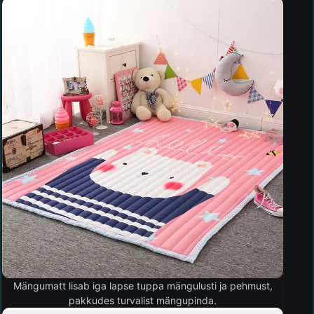
Mängumatt lisab iga lapse tuppa mängulusti ja pehmust,
pakkudes turvalist mängupinda.