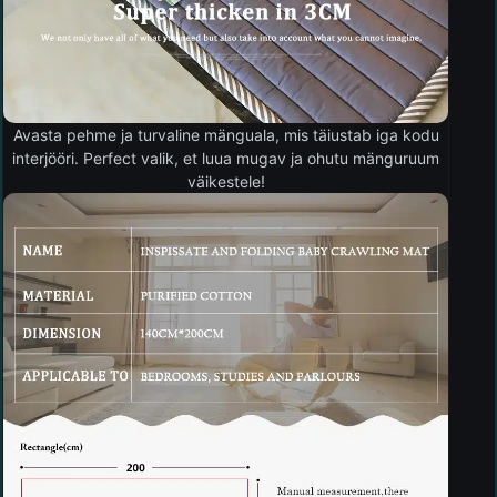
Avasta pehme ja turvaline mänguala, mis täiustab iga kodu
interjööri. Perfect valik, et luua mugav ja ohutu mänguruum
väikestele!