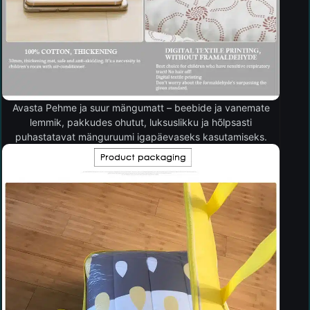
Avasta Pehme ja suur mängumatt – beebide ja vanemate
lemmik, pakkudes ohutut, luksuslikku ja hõlpsasti
puhastatavat mänguruumi igapäevaseks kasutamiseks.