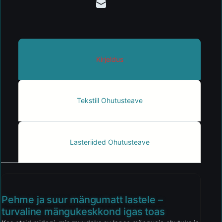
Kirjeldus
Tekstiil Ohutusteave
Lasteriided Ohutusteave
Pehme ja suur mängumatt lastele –
turvaline mängukeskkond igas toas