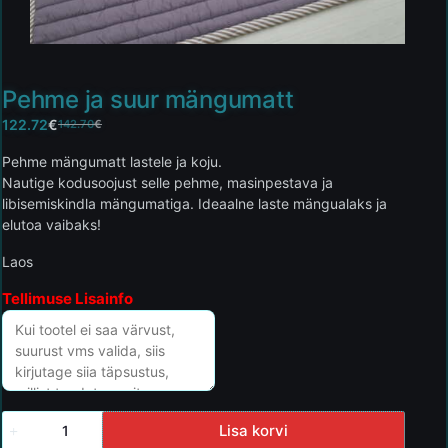
Pehme ja suur mängumatt
122.72
€
142.70
€
Pehme mängumatt lastele ja koju.
Nautige kodusoojust selle pehme, masinpestava ja
libisemiskindla mängumatiga. Ideaalne laste mängualaks ja
elutoa vaibaks!
Laos
Tellimuse Lisainfo
Lisa korvi