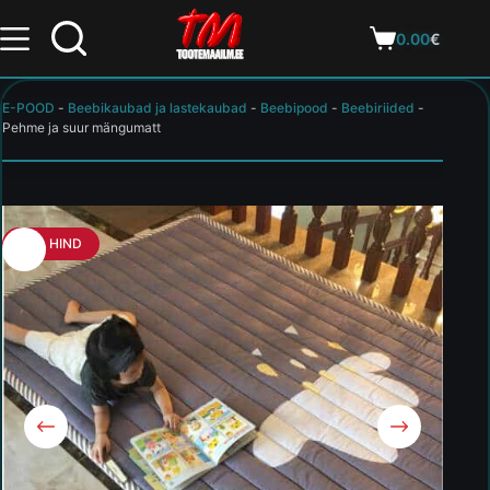
0.00
€
E-POOD
-
Beebikaubad ja lastekaubad
-
Beebipood
-
Beebiriided
-
Pehme ja suur mängumatt
HEA HIND