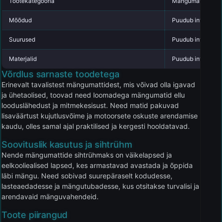
Tootekategooria
Mängumatid
Mõõdud
Puudub info
Suurused
Puudub info
Materjalid
Puudub info
Võrdlus sarnaste toodetega
Erinevalt tavalistest mängumattidest, mis võivad olla igavad
ja ühetaolised, toovad need loomadega mängumatid ellu
looduslähedust ja mitmekesisust. Need matid pakuvad
lisaväärtust kujutlusvõime ja motoorsete oskuste arendamise
kaudu, olles samal ajal praktilised ja kergesti hooldatavad.
Soovituslik kasutus ja sihtrühm
Nende mängumattide sihtrühmaks on väikelapsed ja
eelkooliealised lapsed, kes armastavad avastada ja õppida
läbi mängu. Need sobivad suurepäraselt kodudesse,
lasteaedadesse ja mängutubadesse, kus otsitakse turvalisi ja
arendavaid mänguvahendeid.
Toote piirangud