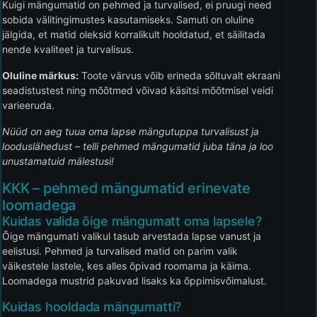
Kuigi mängumatid on pehmed ja turvalised, ei pruugi need
sobida välitingimustes kasutamiseks. Samuti on oluline
jälgida, et matid oleksid korralikult hooldatud, et säilitada
nende kvaliteet ja turvalisus.
Oluline märkus:
Toote värvus võib erineda sõltuvalt ekraani
seadistustest ning mõõtmed võivad käsitsi mõõtmisel veidi
varieeruda.
Nüüd on aeg tuua oma lapse mängutuppa turvalisust ja
looduslähedust – telli pehmed mängumatid juba täna ja loo
unustamatuid mälestusi!
KKK – pehmed mängumatid erinevate
loomadega
Kuidas valida õige mängumatt oma lapsele?
Õige mängumati valikul tasub arvestada lapse vanust ja
eelistusi. Pehmed ja turvalised matid on parim valik
väikestele lastele, kes alles õpivad roomama ja käima.
Loomadega mustrid pakuvad lisaks ka õppimisvõimalust.
Kuidas hooldada mängumatti?