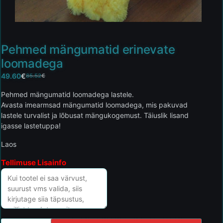
Pehmed mängumatid erinevate
loomadega
49.60
€
85.52
€
Pehmed mängumatid loomadega lastele.
Avasta imearmsad mängumatid loomadega, mis pakuvad
lastele turvalist ja lõbusat mängukogemust. Täiuslik lisand
igasse lastetuppa!
Laos
Tellimuse Lisainfo