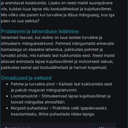
ja arendavat keskkonda. Lisaks on need matid suurepärane
viis, kuidas tuua lapse ellu looduslähedust ja kujutlusvõimet.
Mis võiks olla parem kui turvaline ja lõbus mänguaeg, kus iga
päev on uus seiklus?
Probleemi ja lahenduse leidmine
Vanemad teavad, kui oluline on luua lastele turvaline ja
stimuleeriv mängukeskkond. Pehmed mängumatid erinevate
loomadega on ideaalne lahendus, pakkudes pehmet ja
turvalist pinda, mis kaitseb last kukkumiste eest. Need matid
aitavad arendada lapse kujutlusvõimet ja motoorseid oskusi,
pakkudes samal ajal looduslähedast ja harivat kogemust.
Omadused ja eelised
Pehme ja turvaline pind – Kaitseb last kukkumiste eest
ja pakub mugavat mänguplatvormi.
Loomamustrid – Stimuleerivad lapse kujutlusvõimet ja
loovad mängulise atmosfääri.
Kergesti puhastatav – Praktiline valik igapäevaseks
kasutamiseks, lihtne puhastada niiske lapiga.