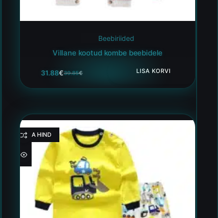
Beebiriided
Villane kootud kombe beebidele
LISA KORVI
31.88
€
39.85
€
HEA HIND