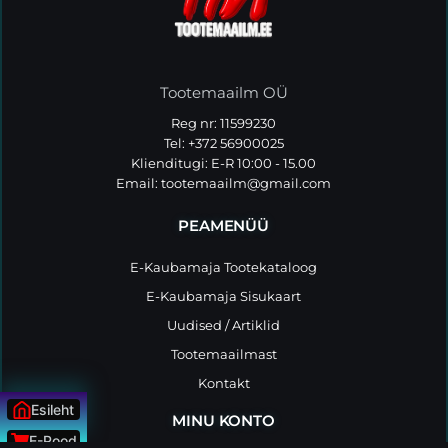
Tootemaailm OÜ
Reg nr: 11599230
Tel: +372 56900025
Klienditugi: E-R 10:00 - 15.00
Email:
tootemaailm@gmail.com
PEAMENÜÜ
E-Kaubamaja Tootekataloog
E-Kaubamaja Sisukaart
Uudised / Artiklid
Tootemaailmast
Kontakt
Esileht
MINU KONTO
E-Pood