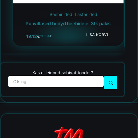
Beebiriided
,
Lasteriided
Puuvillased bodyd beebidele, 3tk pakis
LISA KORVI
19.12
€
20.34
€
Kas ei leidnud sobivat toodet?