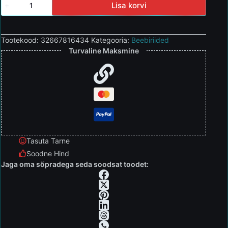
Lisa korvi
Tootekood:
32667816434
Kategooria:
Beebiriided
Turvaline Maksmine
Tasuta Tarne
Soodne Hind
Jaga oma sõpradega seda soodsat toodet: