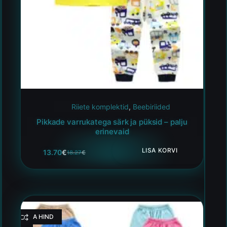
Riiete komplektid
,
Beebiriided
Pikkade varrukatega särk ja püksid – palju
erinevaid
LISA KORVI
13.70
€
18.27
€
HEA HIND