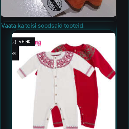
Vaata ka teisi soodsaid tooteid:
HEA HIND