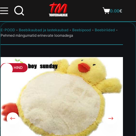
0.00
€
E-POOD
-
Beebikaubad ja lastekaubad
-
Beebipood
-
Beebiriided
-
Pehmed mängumatid erinevate loomadega
HEA HIND