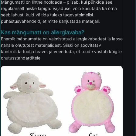
Mängumatti on lihtne hooldada – piisab, kui pühkida see
regulaarselt niiske lapiga. Vajadusel võib kasutada ka õrna
seebilahust, kuid vältida tuleks tugevatoimelisi
puhastusvahendeid, et mitte kahjustada materjali.
Kas mängumatt on allergiavaba?
Enamik mängumatte on valmistatud allergiavabadest ja lapse
nahale ohututest materjalidest. Siiski on soovitatav
kontrollida tootja teavet ja veenduda, et toode vastab kõigile
ohutusstandarditele.