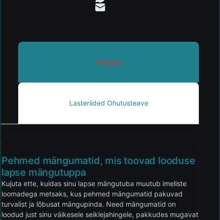
Kirjeldus
Lasteriided Ohutusteave
Pehmed mängumatid, mis toovad looduse
lapse mängutuppa
Kujuta ette, kuidas sinu lapse mängutuba muutub imeliste
loomadega metsaks, kus pehmed mängumatid pakuvad
turvalist ja lõbusat mängupinda. Need mängumatid on
loodud just sinu väikesele seiklejahingele, pakkudes mugavat