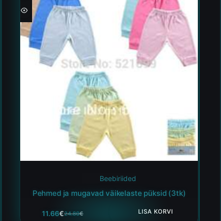
Beebiriided
Pehmed ja mugavad väikelaste püksid (3tk)
LISA KORVI
11.66
€
24.80
€