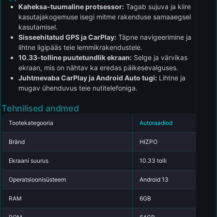
Kaheksa-tuumaline protsessor:
Tagab sujuva ja kiire
kasutajakogemuse isegi mitme rakenduse samaaegsel
kasutamisel.
Sisseehitatud GPS ja CarPlay:
Täpne navigeerimine ja
lihtne ligipääs teie lemmikrakendustele.
10.33-tolline puutetundlik ekraan:
Selge ja värvikas
ekraan, mis on nähtav ka eredas päikesevalguses.
Juhtmevaba CarPlay ja Android Auto tugi:
Lihtne ja
mugav ühenduvus teie nutitelefoniga.
Tehnilised andmed
Tootekategooria
Autoraadiod
Bränd
HIZPO
Ekraani suurus
10.33 tolli
Operatsioonisüsteem
Android 13
RAM
6GB