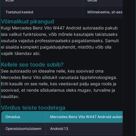
ROM
64GB
Toetatud keeled
Mitmekeelne, sh eesti keel
Võimalikud piirangud
Kuigi Mercedes Benz Vito W447 Android autoraadio pakub
laia valikut funktsioone, võib mõnele kasutajale takistuseks
osutuda vajadus professionaalseks paigaldamiseks. Samuti
ei sisalda komplekt paigaldusjuhendit, mistõttu võib olla
vajalik täiendav abi.
Kellele see toode sobib?
See autoraadio on ideaalne neile, kes soovivad oma
Mercedes Benz Vito sõidukit varustada tipptehnoloogiaga.
Eriti kasulik on see neile, kes veedavad palju aega roolis ja
soovivad, et nende sõiduelamus oleks mugav, turvaline ja
nauditav.
Võrdlus teiste toodetega
Omadus
Mercedes Benz Vito W447 Android autoraadio
Operatsioonisüsteem
Android 13