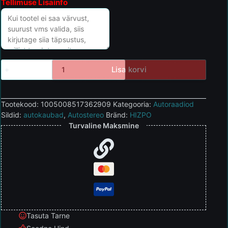
Tellimuse Lisainfo
Lisa korvi
Tootekood:
1005008517362909
Kategooria:
Autoraadiod
Sildid:
autokaubad
,
Autostereo
Bränd:
HIZPO
Turvaline Maksmine
Tasuta Tarne