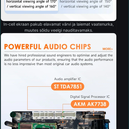
In-cell ekraan pakub elavamat värvi ja laiemat vaatenurka,
muutes sõidu veelgi nauditavamaks.