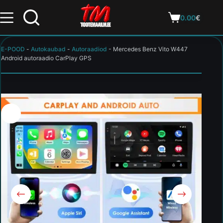
0.00
€
E-POOD
-
Autokaubad
-
Autoraadiod
-
Mercedes Benz Vito W447
Android autoraadio CarPlay GPS