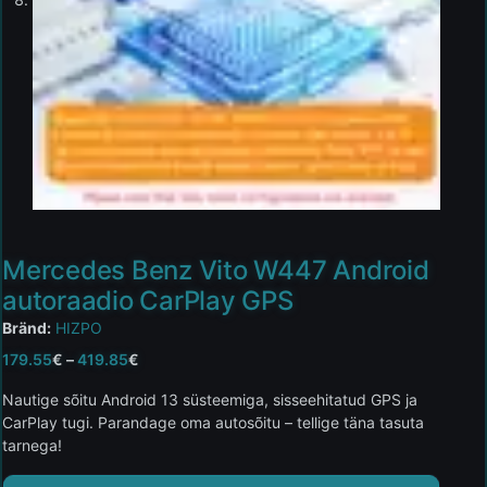
Mercedes Benz Vito W447 Android
autoraadio CarPlay GPS
Bränd:
HIZPO
179.55
€
–
419.85
€
Nautige sõitu Android 13 süsteemiga, sisseehitatud GPS ja
CarPlay tugi. Parandage oma autosõitu – tellige täna tasuta
tarnega!