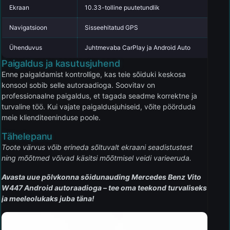
Ekraan
10.33-tolline puutetundlik
Navigatsioon
Sisseehitatud GPS
Ühenduvus
Juhtmevaba CarPlay ja Android Auto
Paigaldus ja kasutusjuhend
Enne paigaldamist kontrollige, kas teie sõiduki keskosa
konsool sobib selle autoraadioga. Soovitav on
professionaalne paigaldus, et tagada seadme korrektne ja
turvaline töö. Kui vajate paigaldusjuhiseid, võite pöörduda
meie klienditeeninduse poole.
Tähelepanu
Toote värvus võib erineda sõltuvalt ekraani seadistustest
ning mõõtmed võivad käsitsi mõõtmisel veidi varieeruda.
Avasta uue põlvkonna sõidunauding Mercedes Benz Vito
W447 Android autoraadioga – tee oma teekond turvaliseks
ja meeleolukaks juba täna!