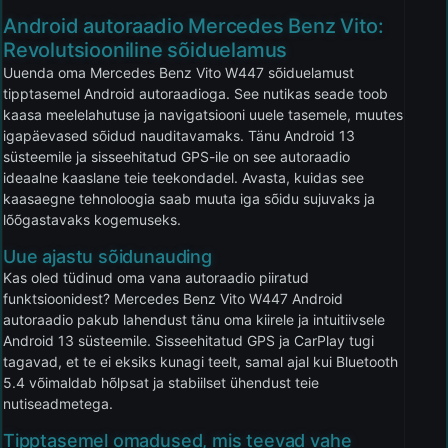
Android autoraadio Mercedes Benz Vito:
Revolutsiooniline sõiduelamus
Uuenda oma Mercedes Benz Vito W447 sõiduelamust
tipptasemel Android autoraadioga. See nutikas seade toob
kaasa meelelahutuse ja navigatsiooni uuele tasemele, muutes
igapäevased sõidud nauditavamaks. Tänu Android 13
süsteemile ja sisseehitatud GPS-ile on see autoraadio
ideaalne kaaslane teie teekondadel. Avasta, kuidas see
kaasaegne tehnoloogia saab muuta iga sõidu sujuvaks ja
lõõgastavaks kogemuseks.
Uue ajastu sõidunauding
Kas oled tüdinud oma vana autoraadio piiratud
funktsioonidest? Mercedes Benz Vito W447 Android
autoraadio pakub lahendust tänu oma kiirele ja intuitiivsele
Android 13 süsteemile. Sisseehitatud GPS ja CarPlay tugi
tagavad, et te ei eksiks kunagi teelt, samal ajal kui Bluetooth
5.4 võimaldab hõlpsat ja stabiilset ühendust teie
nutiseadmetega.
Tipptasemel omadused, mis teevad vahe