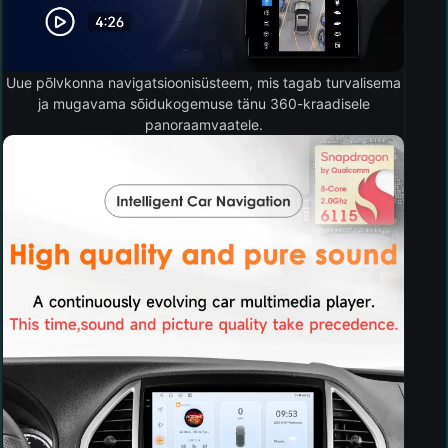
Uue põlvkonna navigatsioonisüsteem, mis tagab turvalisema
ja mugavama sõidukogemuse tänu 360-kraadisele
panoraamvaatele.