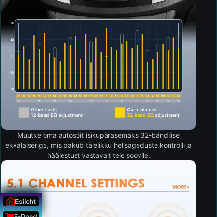
Muutke oma autosõit isikupärasemaks 32-bändilise
ekvalaiseriga, mis pakub täielikku helisageduste kontrolli ja
häälestust vastavalt teie soovile.
Esileht
E-Pood