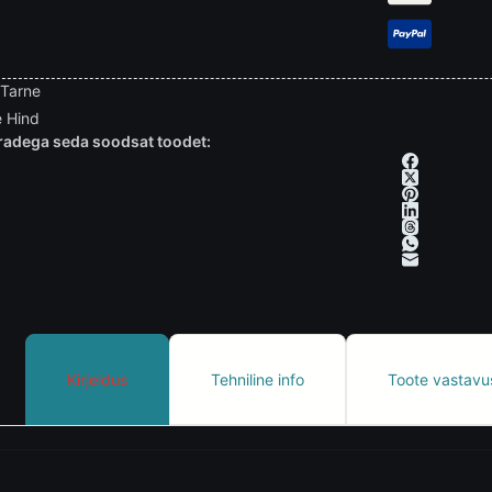
 Tarne
 Hind
adega seda soodsat toodet:
Kirjeldus
Tehniline info
Toote vastavu