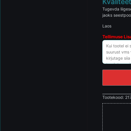
Kvalitee
Tugevda liiges
jaoks seestpool
Laos
Tellimuse Lis
Tootekood:
21