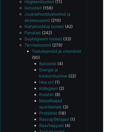
Hügieenitooted
(11)
Ilutooted
(156)
Juuksehooldustooted ja
aksessuaarid
(210)
Nahahooldus tooted
(42)
Parukad
(242)
Suuhügieeni tooted
(33)
Tervisetooted
(279)
Toidulisandid ja vitamiinid
(90)
Batoonid
(4)
Energia ja
keskendumine
(22)
Hea uni
(1)
Kollageen
(2)
Kreatiin
(9)
Massilisajad
sportlastele
(3)
Proteiinid
(18)
Rasvapõletajad
(1)
Rasvhapped
(4)
Toidulisandid