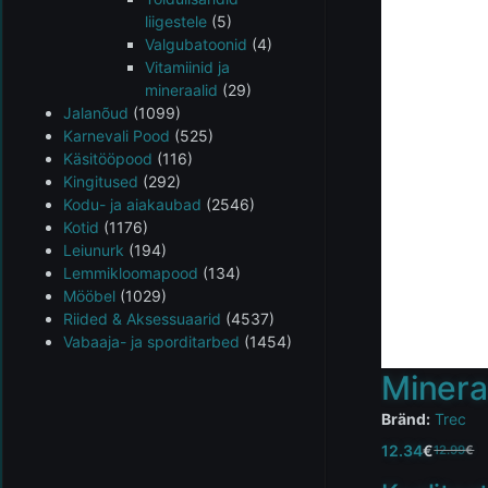
liigestele
(5)
Valgubatoonid
(4)
Vitamiinid ja
mineraalid
(29)
Jalanõud
(1099)
Karnevali Pood
(525)
Käsitööpood
(116)
Kingitused
(292)
Kodu- ja aiakaubad
(2546)
Kotid
(1176)
Leiunurk
(194)
Lemmikloomapood
(134)
Mööbel
(1029)
Riided & Aksessuaarid
(4537)
Vabaaja- ja sporditarbed
(1454)
Mineraa
Bränd:
Trec
12.34
€
12.99
€