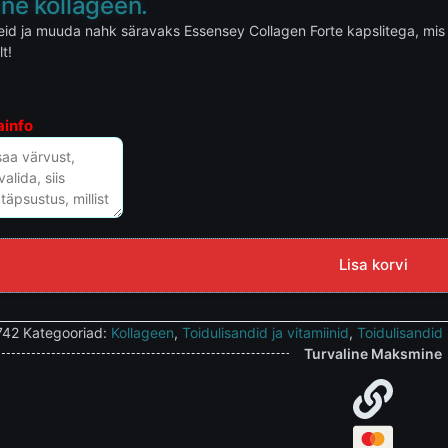
tne kollageen.
eid ja muuda nahk säravaks Essensey Collagen Forte kapslitega, mis 
t!
ainfo
Lisa korvi
742
Kategooriad:
Kollageen
,
Toidulisandid ja vitamiinid
,
Toidulisandid 
Turvaline Maksmine