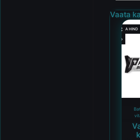
Vaata ka
HEA HIND
Ba
vi
V
k