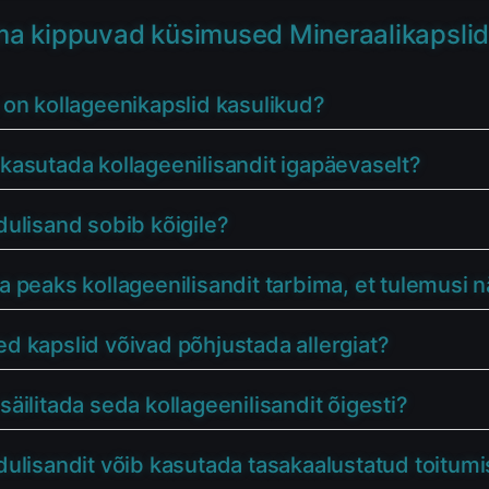
a kippuvad küsimused Mineraalikapslid li
 on kollageenikapslid kasulikud?
kasutada kollageenilisandit igapäevaselt?
dulisand sobib kõigile?
a peaks kollageenilisandit tarbima, et tulemusi 
d kapslid võivad põhjustada allergiat?
säilitada seda kollageenilisandit õigesti?
dulisandit võib kasutada tasakaalustatud toitum