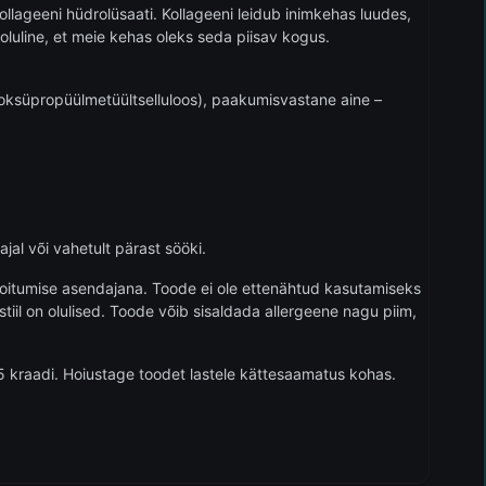
llageeni hüdrolüsaati. Kollageeni leidub inimkehas luudes,
luline, et meie kehas oleks seda piisav kogus.
roksüpropüülmetüültselluloos), paakumisvastane aine –
jal või vahetult pärast sööki.
oitumise asendajana. Toode ei ole ettenähtud kasutamiseks
ustiil on olulised. Toode võib sisaldada allergeene nagu piim,
 kraadi. Hoiustage toodet lastele kättesaamatus kohas.