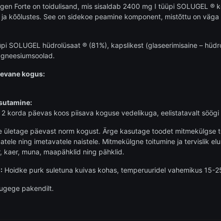
gen Forte on toidulisand, mis sisaldab 2400 mg I tüüpi SOLUGEL ® ko
s ja kõõlustes. See on sidekoe peamine komponent, mistõttu on väga o
üüpi SOLUGEL hüdrolüsaat ® (81%), kapslikest (glaseerimisaine – hüd
gneesiumsoolad.
äevane kogus:
sutamine:
t 2 korda päevas koos piisava koguse vedelikuga, eelistatavalt söögi a
e ületage päevast norm kogust. Ärge kasutage toodet mitmekülgse t
datele ning imetavatele naistele. Mitmekülgne toitumine ja tervislik el
er, kaer, muna, maapähklid ning pähklid.
:
Hoidke purk suletuna kuivas kohas, temperuuridel vahemikus 15-25
lugege pakendilt.