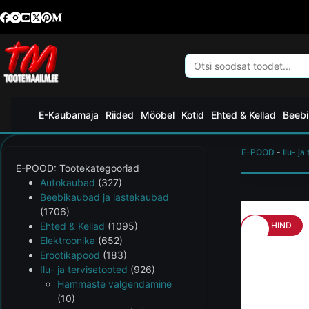
E-Kaubamaja
Riided
Mööbel
Kotid
Ehted & Kellad
Beebi
E-POOD
-
Ilu- ja
E-POOD: Tootekategooriad
Autokaubad
(327)
Beebikaubad ja lastekaubad
(1706)
Ehted & Kellad
(1095)
HEA HIND
Elektroonika
(652)
Erootikapood
(183)
Ilu- ja tervisetooted
(926)
Hammaste valgendamine
(10)