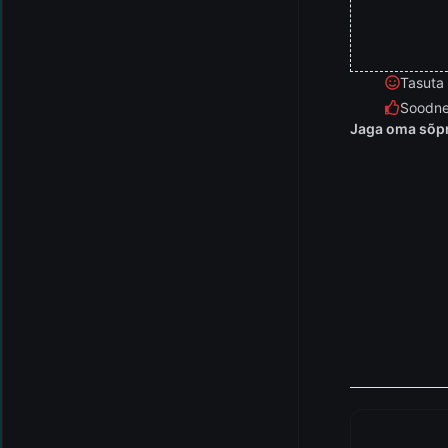
Tasuta
Soodne
Jaga oma sõpr