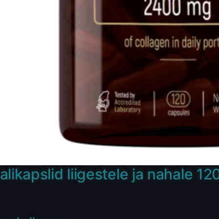
likapslid liigestele ja nahale 120