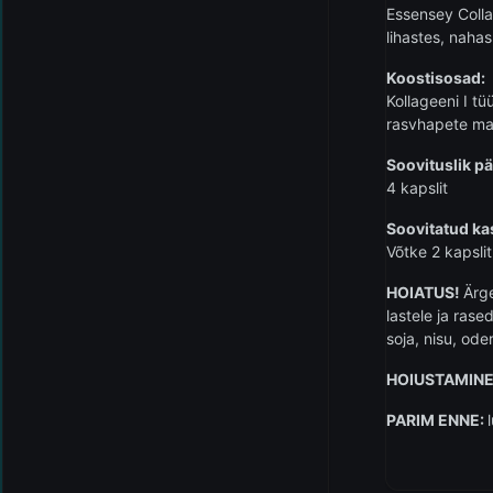
Essensey Colla
lihastes, naha
Koostisosad:
Kollageeni I t
rasvhapete ma
Soovituslik p
4 kapslit
Soovitatud ka
Võtke 2 kapsli
HOIATUS!
Ärg
lastele ja rase
soja, nisu, od
HOIUSTAMINE
PARIM ENNE: