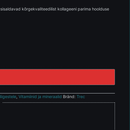
sisaldavad kõrgekvaliteedilist kollageeni parima hoolduse
liigestele
,
Vitamiinid ja mineraalid
Bränd:
Trec