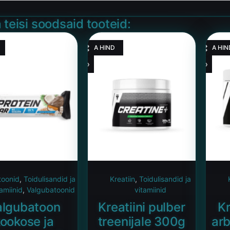
 teisi soodsaid tooteid:
HEA HIND
HEA HIN
toonid
,
Toidulisandid ja
Kreatiin
,
Toidulisandid ja
tamiinid
,
Valgubatoonid
vitamiinid
algubatoon
Kreatiini pulber
Kr
ookose ja
treenijale 300g
ar