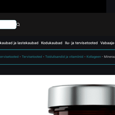
kaubad ja lastekaubad
Kodukaubad
Ilu- ja tervisetooted
Vabaaja-
 tervisetooted
-
Tervisetooted
-
Toidulisandid ja vitamiinid
-
Kollageen
-
Mineraa