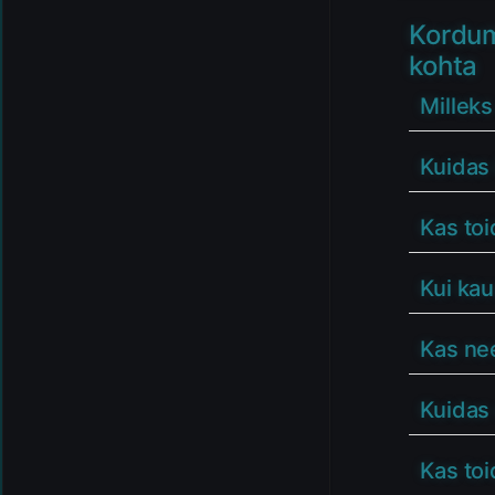
Kordum
kohta
Milleks
Kuidas 
Kas toi
Kui kau
Kas nee
Kuidas 
Kas toi