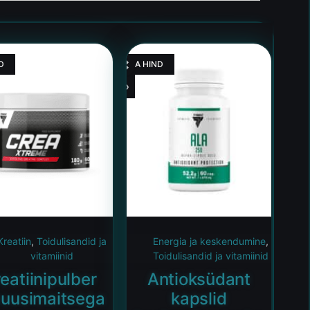
D
HEA HIND
Kreatiin
,
Toidulisandid ja
Energia ja keskendumine
,
vitamiinid
Toidulisandid ja vitamiinid
eatiinipulber
Antioksüdant
buusimaitsega
kapslid