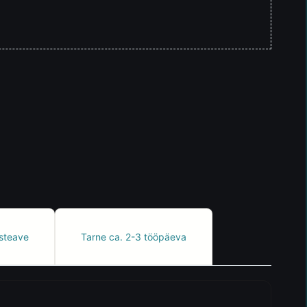
steave
Tarne ca. 2-3 tööpäeva