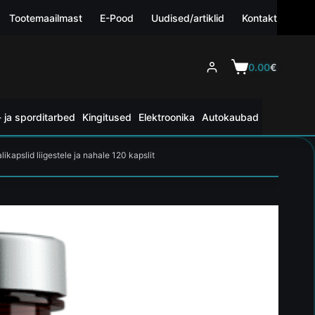
Tootemaailmast
E-Pood
Uudised/artiklid
Kontakt
0.00
€
 ja sporditarbed
Kingitused
Elektroonika
Autokaubad
likapslid liigestele ja nahale 120 kapslit