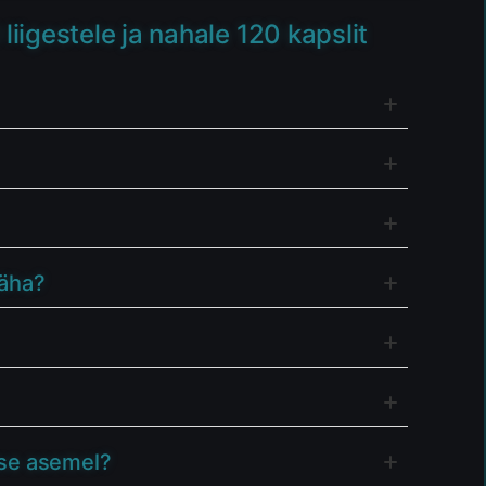
igestele ja nahale 120 kapslit
näha?
ise asemel?