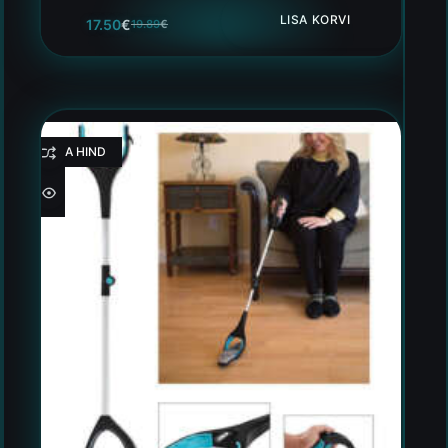
LISA KORVI
17.50
€
19.89
€
HEA HIND