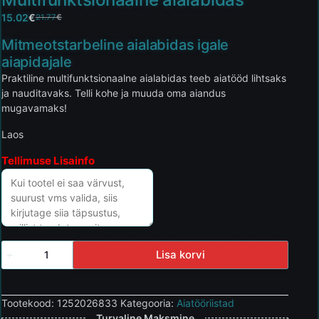
15.02
€
21.77
€
Mitmeotstarbeline aialabidas igale
aiapidajale
Praktiline multifunktsionaalne aialabidas teeb aiatööd lihtsaks
ja nauditavaks. Telli kohe ja muuda oma aiandus
mugavamaks!
Laos
Tellimuse Lisainfo
Lisa korvi
Tootekood:
1252026833
Kategooria:
Aiatööriistad
Turvaline Maksmine