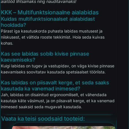
aiatööd lihtsamaks ning nauditavamaks!
KKK – Multifunktsionaalne aialabidas
Kuidas multifunktsionaalset aialabidast
hooldada?
Pärast iga kasutuskorda puhasta labidas mustusest ja
niiskusest, et vältida rooste tekkimist. Hoia seda kuivas
kohas.
Kas see labidas sobib kivise pinnase
kaevamiseks?
Kuigi labidas on tugev ja vastupidav, on väga kivise pinnase
kaevamiseks soovitatav kasutada spetsiaalset tööriista.
Kas labidas on piisavalt kerge, et seda saaks
kasutada ka vanemad inimesed?
Jah, labidas on disainitud ergonoomiliselt, et vähendada
kasutaja käte väsimust, ja on piisavalt kerge, et ka vanemad
inimesed saaksid seda mugavalt kasutada.
Vaata ka teisi soodsaid tooteid: