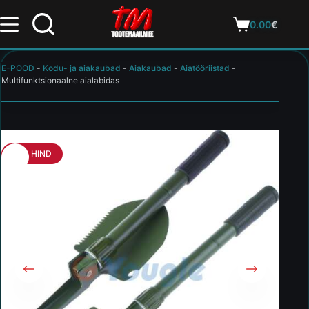
0.00
€
E-POOD
-
Kodu- ja aiakaubad
-
Aiakaubad
-
Aiatööriistad
-
Multifunktsionaalne aialabidas
HEA HIND