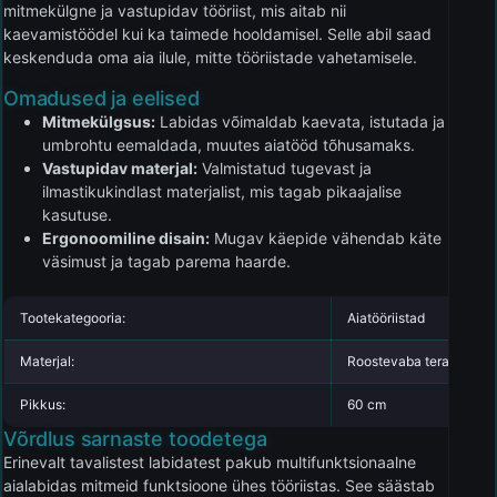
mitmekülgne ja vastupidav tööriist, mis aitab nii
kaevamistöödel kui ka taimede hooldamisel. Selle abil saad
keskenduda oma aia ilule, mitte tööriistade vahetamisele.
Omadused ja eelised
Mitmekülgsus:
Labidas võimaldab kaevata, istutada ja
umbrohtu eemaldada, muutes aiatööd tõhusamaks.
Vastupidav materjal:
Valmistatud tugevast ja
ilmastikukindlast materjalist, mis tagab pikaajalise
kasutuse.
Ergonoomiline disain:
Mugav käepide vähendab käte
väsimust ja tagab parema haarde.
Tootekategooria:
Aiatööriistad
Materjal:
Roostevaba teras
Pikkus:
60 cm
Võrdlus sarnaste toodetega
Erinevalt tavalistest labidatest pakub multifunktsionaalne
aialabidas mitmeid funktsioone ühes tööriistas. See säästab