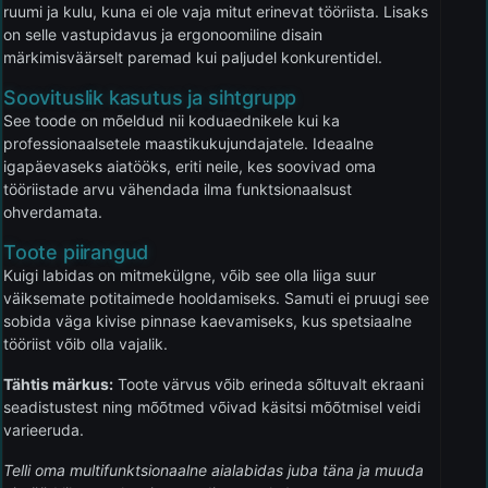
ruumi ja kulu, kuna ei ole vaja mitut erinevat tööriista. Lisaks
on selle vastupidavus ja ergonoomiline disain
märkimisväärselt paremad kui paljudel konkurentidel.
Soovituslik kasutus ja sihtgrupp
See toode on mõeldud nii koduaednikele kui ka
professionaalsetele maastikukujundajatele. Ideaalne
igapäevaseks aiatööks, eriti neile, kes soovivad oma
tööriistade arvu vähendada ilma funktsionaalsust
ohverdamata.
Toote piirangud
Kuigi labidas on mitmekülgne, võib see olla liiga suur
väiksemate potitaimede hooldamiseks. Samuti ei pruugi see
sobida väga kivise pinnase kaevamiseks, kus spetsiaalne
tööriist võib olla vajalik.
Tähtis märkus:
Toote värvus võib erineda sõltuvalt ekraani
seadistustest ning mõõtmed võivad käsitsi mõõtmisel veidi
varieeruda.
Telli oma multifunktsionaalne aialabidas juba täna ja muuda