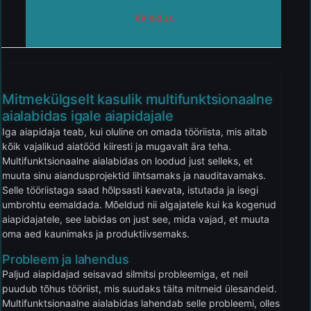
Kirjeldus
Mitmekülgselt kasulik multifunktsionaalne
aialabidas igale aiapidajale
Iga aiapidaja teab, kui oluline on omada tööriista, mis aitab
kõik vajalikud aiatööd kiiresti ja mugavalt ära teha.
Multifunktsionaalne aialabidas on loodud just selleks, et
muuta sinu aiandusprojektid lihtsamaks ja nauditavamaks.
Selle tööriistaga saad hõlpsasti kaevata, istutada ja isegi
umbrohtu eemaldada. Mõeldud nii algajatele kui ka kogenud
aiapidajatele, see labidas on just see, mida vajad, et muuta
oma aed kaunimaks ja produktiivsemaks.
Probleem ja lahendus
Paljud aiapidajad seisavad silmitsi probleemiga, et neil
puudub tõhus tööriist, mis suudaks täita mitmeid ülesandeid.
Multifunktsionaalne aialabidas lahendab selle probleemi, olles