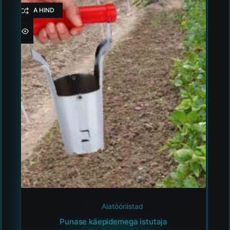
HEA HIND
Aiatööriistad
Punase käepidemega istutaja