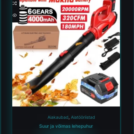
Aiakaubad
,
Aiatööriistad
Suur ja võimas lehepuhur