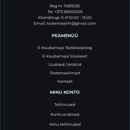
Reg nr: 11599230
Tel: +372 56900025
Klienditugi: E-R 10:00 - 15.00
Email:
tootemaailm@gmail.com
PEAMENÜÜ
E-Kaubamaja Tootekataloog
E-Kaubamaja Sisukaart
Uudised / Artiklid
Tootemaailmast
Kontakt
MINU KONTO
Tellimused
Konto andmed
Minu tellimused