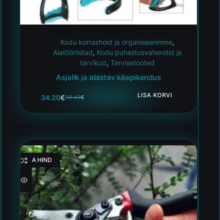
Kodu korrashoid ja organiseerimine
,
Aiatööriistad
,
Kodu puhastusvahendid ja
tarvikud
,
Tervisetooted
Asjalik ja abistav käepikendus
LISA KORVI
34.20
€
39.43
€
HEA HIND