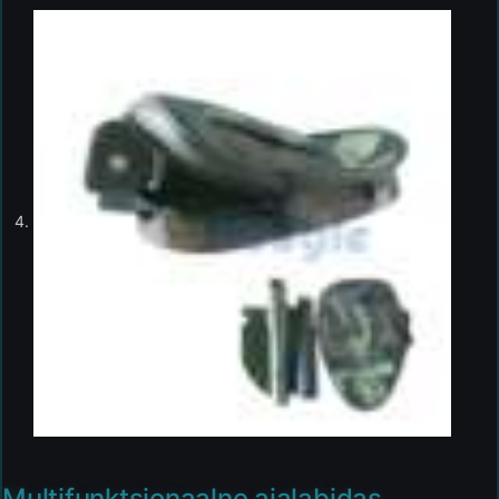
Multifunktsionaalne aialabidas