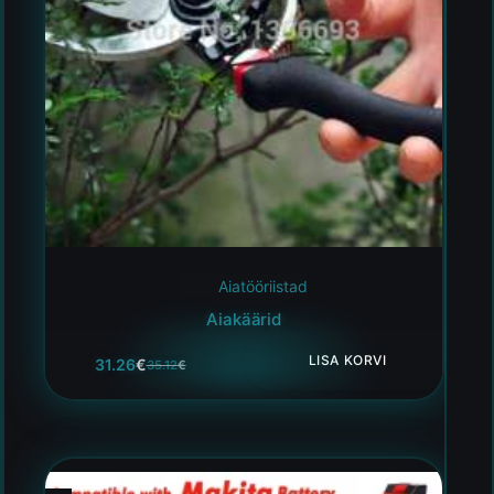
Aiatööriistad
Aiakäärid
LISA KORVI
31.26
€
35.12
€