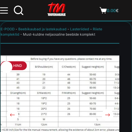
0.00
€
E-POOD
-
Beebikaubad ja lastekaubad
-
Lasteriided
-
Riiete
komplektid
-
Must-kuldne neljaosaline beebide komplekt
HEA HIND