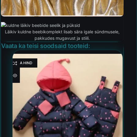
Läikiv kuldne beebikomplekt lisab sära igale sündmusele,
pakkudes mugavust ja stiili.
Vaata ka teisi soodsaid tooteid:
HEA HIND