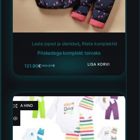
Laste joped ja üleriided
,
Riiete komplektid
Piiskadega komplekt talveks
LISA KORVI
121.80
€
150.37
€
HEA HIND