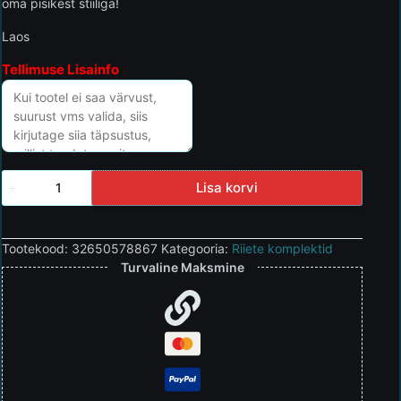
oma pisikest stiiliga!
Laos
Tellimuse Lisainfo
Lisa korvi
Tootekood:
32650578867
Kategooria:
Riiete komplektid
Turvaline Maksmine