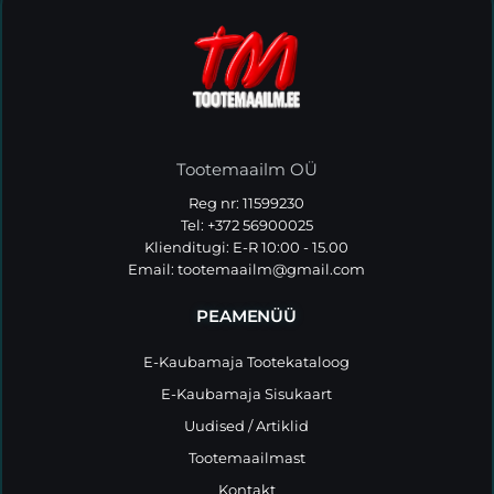
Tootemaailm OÜ
Reg nr: 11599230
Tel: +372 56900025
Klienditugi: E-R 10:00 - 15.00
Email:
tootemaailm@gmail.com
PEAMENÜÜ
E-Kaubamaja Tootekataloog
E-Kaubamaja Sisukaart
Uudised / Artiklid
Tootemaailmast
Kontakt