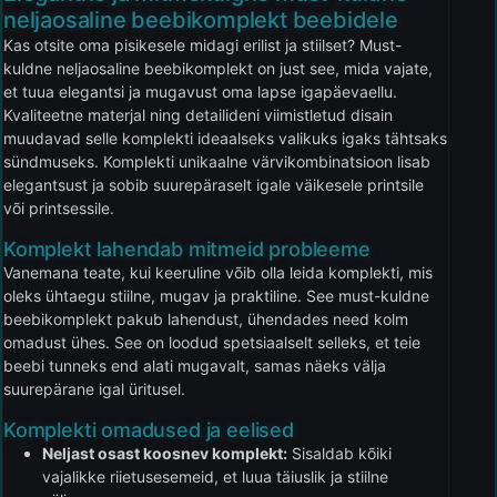
neljaosaline beebikomplekt beebidele
Kas otsite oma pisikesele midagi erilist ja stiilset? Must-
kuldne neljaosaline beebikomplekt on just see, mida vajate,
et tuua elegantsi ja mugavust oma lapse igapäevaellu.
Kvaliteetne materjal ning detailideni viimistletud disain
muudavad selle komplekti ideaalseks valikuks igaks tähtsaks
sündmuseks. Komplekti unikaalne värvikombinatsioon lisab
elegantsust ja sobib suurepäraselt igale väikesele printsile
või printsessile.
Komplekt lahendab mitmeid probleeme
Vanemana teate, kui keeruline võib olla leida komplekti, mis
oleks ühtaegu stiilne, mugav ja praktiline. See must-kuldne
beebikomplekt pakub lahendust, ühendades need kolm
omadust ühes. See on loodud spetsiaalselt selleks, et teie
beebi tunneks end alati mugavalt, samas näeks välja
suurepärane igal üritusel.
Komplekti omadused ja eelised
Neljast osast koosnev komplekt:
Sisaldab kõiki
vajalikke riietusesemeid, et luua täiuslik ja stiilne