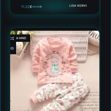
LISA KORVI
11.22
€
26.09
€
HEA HIND