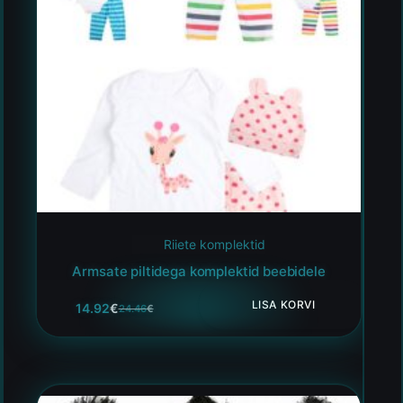
Riiete komplektid
Armsate piltidega komplektid beebidele
LISA KORVI
14.92
€
24.46
€