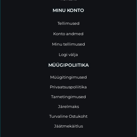
MINU KONTO
Tellimused
Konto andmed
Minu tellimused
Logi välja
MÜÜGIPOLIITIKA
Müügitingimused
Privaatsuspoliitika
Tarnetingimused
Järelmaks
Turvaline Ostukoht
Jäätmekäitlus