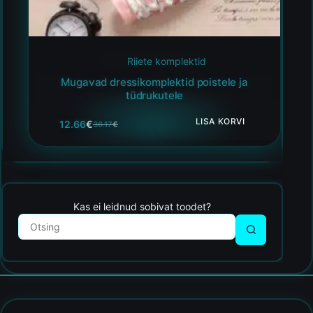
Riiete komplektid
Mugavad dressikomplektid poistele ja
tüdrukutele
LISA KORVI
12.66
€
36.17
€
Kas ei leidnud sobivat toodet?