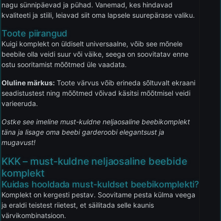
nagu sünnipäevad ja pühad. Vanemad, kes hindavad
kvaliteeti ja stiili, leiavad siit oma lapsele suurepärase valiku.
Toote piirangud
Kuigi komplekt on üldiselt universaalne, võib see mõnele
beebile olla veidi suur või väike, seega on soovitatav enne
ostu sooritamist mõõtmed üle vaadata.
Oluline märkus:
Toote värvus võib erineda sõltuvalt ekraani
seadistustest ning mõõtmed võivad käsitsi mõõtmisel veidi
varieeruda.
Ostke see imeline must-kuldne neljaosaline beebikomplekt
täna ja lisage oma beebi garderoobi elegantsust ja
mugavust!
KKK – must-kuldne neljaosaline beebide
komplekt
Kuidas hooldada must-kuldset beebikomplekti?
Komplekt on kergesti pestav. Soovitame pesta külma veega
ja eraldi teistest riietest, et säilitada selle kaunis
värvikombinatsioon.