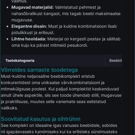
välimus.
Mugavad materjalid:
Valmistatud pehmest ja
nahasõbralikust kangast, mis tagab beebi maksimaalse
mugavuse.
Elegantne disain:
Must ja kuldne kombinatsioon lisab
pidulikkust ja erilisust.
Lihtne hooldada:
Materjal on kergesti pestav ja säilitab
oma kuju ka pärast mitmeid pesukordi.
Tootekategooria
Beebiriided
Võrreldes sarnaste toodetega
Must-kuldne neljaosaline beebikomplekt eristub
konkurentidest oma unikaalse värvikombinatsiooni ja
mitmekülgsuse poolest. Kui paljud komplektid keskenduvad
ainult ühele aspektile, siis see toode ühendab stiili, mugavuse
ja praktilisuse, muutes selle vanemate seas eelistatud
valikuks.
Soovitatud kasutus ja sihtrühm
See komplekt on ideaalne igas vanuses beebidele, sobides
nii igapäevaseks kandmiseks kui ka erilisteks sündmusteks