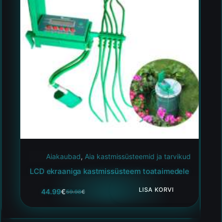
Aiakaubad
,
Aia kastmissüsteemid ja tarvikud
LCD ekraaniga kastmissüsteem toataimedele
LISA KORVI
44.99
€
59.98
€