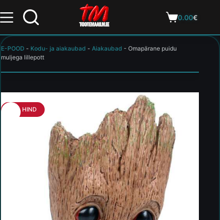
0.00
€
E-POOD
-
Kodu- ja aiakaubad
-
Aiakaubad
-
Omapärane puidu
muljega lillepott
HEA HIND