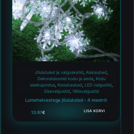
Jõulutuled ja valgusketid
,
Aiakaubad
,
Dekoratsioonid kodu ja aeda
,
Kodu
sisekujundus
,
Kodukaubad
,
LED valgustid
,
Sisevalgustid
,
Välisvalgustid
Lumehelvestega jõulutuled – 4 meetrit
LISA KORVI
13.97
€