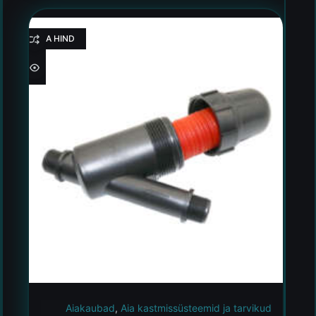
HEA HIND
Aiakaubad
,
Aia kastmissüsteemid ja tarvikud