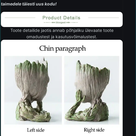
taimedele täiesti uus kodu!
Toote detailide jaotis annab põhjaliku ülevaate toote
omadustest ja kasutusvõimalustest.