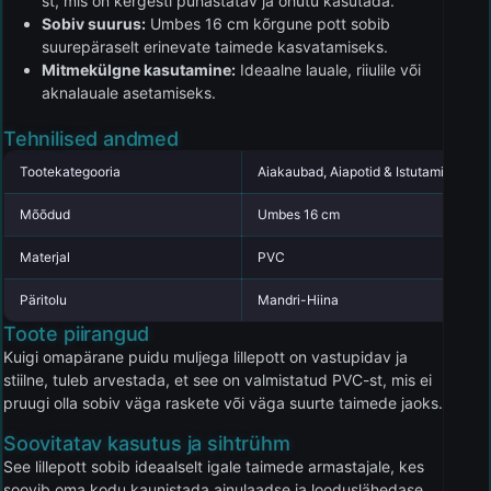
st, mis on kergesti puhastatav ja ohutu kasutada.
Sobiv suurus:
Umbes 16 cm kõrgune pott sobib
suurepäraselt erinevate taimede kasvatamiseks.
Mitmekülgne kasutamine:
Ideaalne lauale, riiulile või
aknalauale asetamiseks.
Tehnilised andmed
Tootekategooria
Aiakaubad, Aiapotid & Istutamine
Mõõdud
Umbes 16 cm
Materjal
PVC
Päritolu
Mandri-Hiina
Toote piirangud
Kuigi omapärane puidu muljega lillepott on vastupidav ja
stiilne, tuleb arvestada, et see on valmistatud PVC-st, mis ei
pruugi olla sobiv väga raskete või väga suurte taimede jaoks.
Soovitatav kasutus ja sihtrühm
See lillepott sobib ideaalselt igale taimede armastajale, kes
soovib oma kodu kaunistada ainulaadse ja looduslähedase