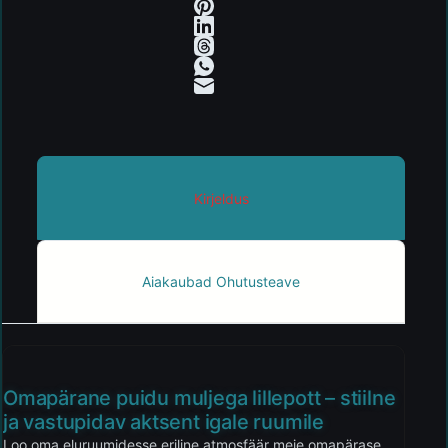
Kirjeldus
Aiakaubad Ohutusteave
Omapärane puidu muljega lillepott – stiilne
ja vastupidav aktsent igale ruumile
Loo oma eluruumidesse eriline atmosfäär meie omapärase