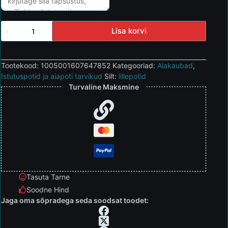
Lisa korvi
Tootekood:
1005001607647852
Kategooriad:
Aiakaubad
,
Istutuspotid ja aiapoti tarvikud
Silt:
lillepotid
Turvaline Maksmine
Tasuta Tarne
Soodne Hind
Jaga oma sõpradega seda soodsat toodet: