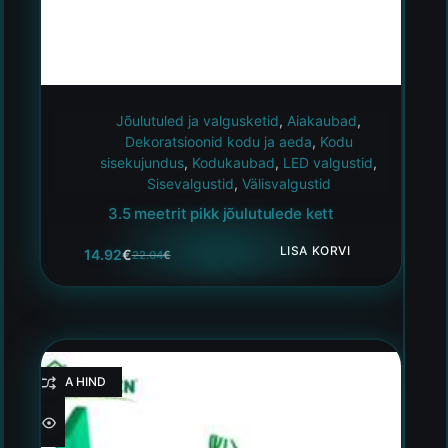
Jõulutuled ja valgusketid
,
Aiakaubad
,
Dekoratsioonid kodu ja aeda
,
Kodu
sisekujundus
,
Kodukaubad
,
LED valgustid
,
Sisevalgustid
,
Välisvalgustid
3.5 meetrit pikk jõulutulede kett
LISA KORVI
14.92
€
22.04
€
HEA HIND