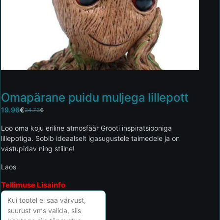
Omapärane puidu muljega lillepott
19.96
€
24.73
€
Loo oma koju eriline atmosfäär Grooti inspiratsiooniga
lillepotiga. Sobib ideaalselt igasugustele taimedele ja on
vastupidav ning stiilne!
Laos
Tellimuse Lisainfo