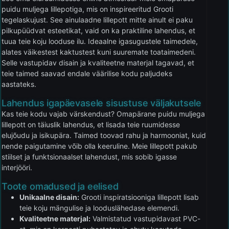
puidu muljega lillepotiga, mis on inspireeritud Grooti
tegelaskujust. See ainulaadne lillepott mitte ainult ei paku
pilkupüüdvat esteetikat, vaid on ka praktiline lahendus, et
tuua teie koju looduse ilu. Ideaalne igasugustele taimedele,
alates väikestest kaktustest kuni suuremate toataimedeni.
Selle vastupidav disain ja kvaliteetne materjal tagavad, et
teie taimed saavad endale väärilise kodu paljudeks
aastateks.
Lahendus igapäevasele sisustuse väljakutsele
Kas teie kodu vajab värskendust? Omapärane puidu muljega
lillepott on täiuslik lahendus, et lisada teie ruumidesse
elujõudu ja isikupära. Taimed toovad rahu ja harmooniat, kuid
nende paigutamine võib olla keeruline. Meie lillepott pakub
stiilset ja funktsionaalset lahendust, mis sobib igasse
interjööri.
Toote omadused ja eelised
Unikaalne disain:
Grooti inspiratsiooniga lillepott lisab
teie koju mängulise ja looduslähedase elemendi.
Kvaliteetne materjal:
Valmistatud vastupidavast PVC-