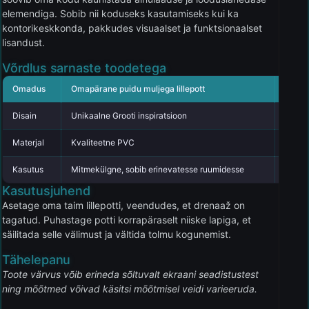
elemendiga. Sobib nii koduseks kasutamiseks kui ka
kontorikeskkonda, pakkudes visuaalset ja funktsionaalset
lisandust.
Võrdlus sarnaste toodetega
Omadus
Omapärane puidu muljega lillepott
Konku
Disain
Unikaalne Grooti inspiratsioon
Tavali
Materjal
Kvaliteetne PVC
Odav p
Kasutus
Mitmekülgne, sobib erinevatesse ruumidesse
Piira
Kasutusjuhend
Asetage oma taim lillepotti, veendudes, et drenaaž on
tagatud. Puhastage potti korrapäraselt niiske lapiga, et
säilitada selle välimust ja vältida tolmu kogunemist.
Tähelepanu
Toote värvus võib erineda sõltuvalt ekraani seadistustest
ning mõõtmed võivad käsitsi mõõtmisel veidi varieeruda.