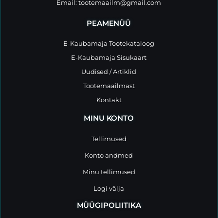
Email:
tootemaailm@gmail.com
PEAMENÜÜ
E-Kaubamaja Tootekataloog
E-Kaubamaja Sisukaart
Uudised / Artiklid
Tootemaailmast
Kontakt
MINU KONTO
Tellimused
Konto andmed
Minu tellimused
Logi välja
MÜÜGIPOLIITIKA