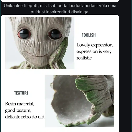
Unikaalne lillepott, mis lisab aeda looduslähedast võlu oma
puidust inspireeritud disainiga.