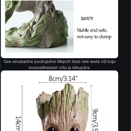
See ainulaadne puukujuline lillepott lisab teie aeda või koju
looduslähedast võlu ja isikupära.