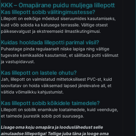
KKK – Omapärane puidu muljega lillepott
Kas lillepott sobib välitingimustesse?
Lillepott on eelkõige mõeldud siseruumides kasutamiseks,
kuid võib sobida ka katusega terrassile. Vältige otsest
päikesevalgust ja ekstreemseid ilmastikutingimusi.
Kuidas hooldada lillepotti parimal viisil?
Puhastage pinda regulaarselt niiske lapiga ning vältige
tugevate kemikaalide kasutamist, et säilitada potti välimust
ja vastupidavust.
Kas lillepott on lastele ohutu?
Jah, lillepott on valmistatud mittetoksilisest PVC-st, kuid
soovitatav on hoida väiksemad lapsed järelevalve all, et
vältida võimalikku kahjustumist.
Kas lillepott sobib kõikidele taimedele?
Lillepott on sobilik enamikule toataimedele, kuid veenduge,
et taimede juurestik sobib poti suurusega.
Lisage oma koju omapära ja looduslähedust selle
ainulaadse lillepotiga! Tellige juba täna ja looge oma