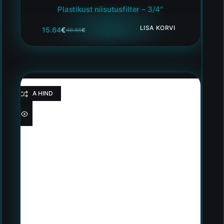
Plastikust niisutusfilter – 3/4″
LISA KORVI
15.64
€
48.88
€
HEA HIND