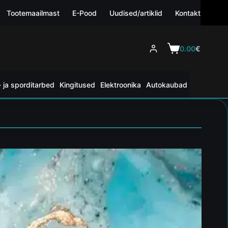
Tootemaailmast
E-Pood
Uudised/artiklid
Kontakt
0.00
€
 ja sporditarbed
Kingitused
Elektroonika
Autokaubad