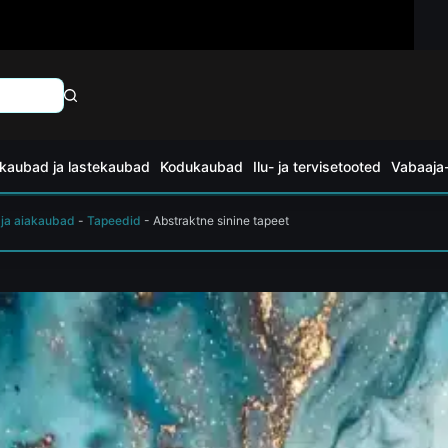
kaubad ja lastekaubad
Kodukaubad
Ilu- ja tervisetooted
Vabaaja-
 ja aiakaubad
-
Tapeedid
-
Abstraktne sinine tapeet