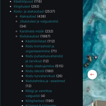
Käsitööpood
(116)
Kingitused
(292)
Kodu- ja aiakaubad
(2537)
Aiakaubad
(438)
Jõulutuled ja valgusketid
(34)
Kardinate müük
(232)
Kodukaubad
(1887)
Käsitööriistad
(112)
Kodu korrashoid ja
organiseerimine
(71)
Kodu puhastusvahendid
ja tarvikud
(12)
Kodu sisekujundus
(515)
Kodu tekstiil
(180)
Kodu turvatarvikud
(26)
Kodutehnika ja -seadmed
(12)
Köögi ja vannitoa
valgustid
(4)
Köögitarbed
(196)
Küünlad & küünalde