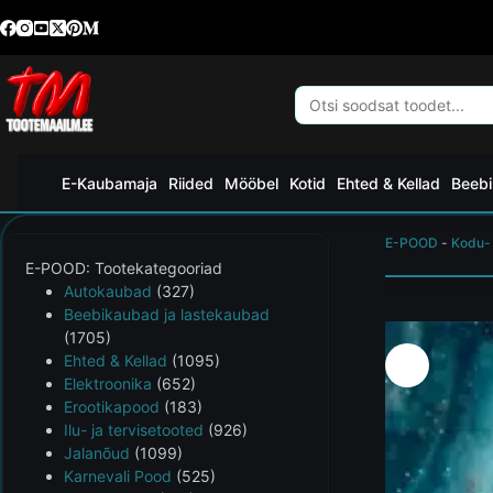
E-Kaubamaja
Riided
Mööbel
Kotid
Ehted & Kellad
Beebi
E-POOD
-
Kodu-
E-POOD: Tootekategooriad
Autokaubad
(327)
Beebikaubad ja lastekaubad
(1705)
Ehted & Kellad
(1095)
Elektroonika
(652)
Erootikapood
(183)
Ilu- ja tervisetooted
(926)
Jalanõud
(1099)
Karnevali Pood
(525)