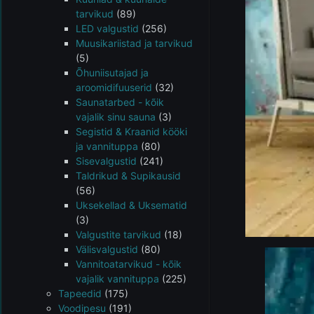
tarvikud
(89)
LED valgustid
(256)
Muusikariistad ja tarvikud
(5)
Õhuniisutajad ja
aroomidifuuserid
(32)
Saunatarbed - kõik
vajalik sinu sauna
(3)
Segistid & Kraanid kööki
ja vannituppa
(80)
Sisevalgustid
(241)
Taldrikud & Supikausid
(56)
Uksekellad & Uksematid
(3)
Valgustite tarvikud
(18)
Välisvalgustid
(80)
Vannitoatarvikud - kõik
vajalik vannituppa
(225)
Tapeedid
(175)
Voodipesu
(191)