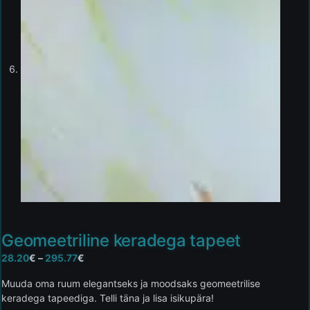
Geomeetriline keradega tapeet
28.20
€
–
295.77
€
Muuda oma ruum elegantseks ja moodsaks geomeetrilise
keradega tapeediga. Telli täna ja lisa isikupära!