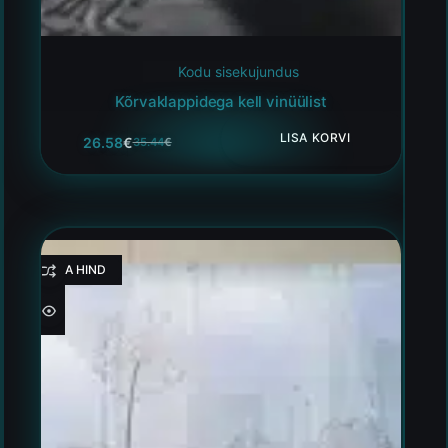
Kodu sisekujundus
Kõrvaklappidega kell vinüülist
LISA KORVI
26.58
€
35.44
€
HEA HIND