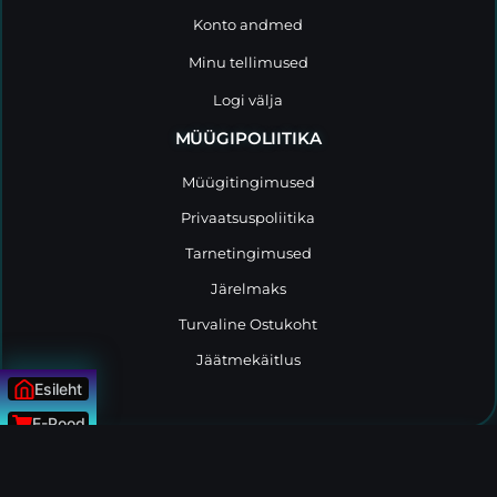
Konto andmed
Minu tellimused
Logi välja
MÜÜGIPOLIITIKA
Müügitingimused
Privaatsuspoliitika
Tarnetingimused
Järelmaks
Turvaline Ostukoht
Jäätmekäitlus
Esileht
E-Pood
Uudised
© Kõik õigused kaitstud Tootemaailm.ee
ÜLESSE