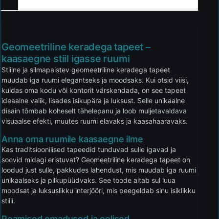
Geomeetriline keradega tapeet –
kaasaegne stiil igasse ruumi
Stiilne ja silmapaistev geomeetriline keradega tapeet
muudab iga ruumi elegantseks ja moodsaks. Kui otsid viisi,
kuidas oma kodu või kontorit värskendada, on see tapeet
ideaalne valik, lisades isikupära ja luksust. Selle unikaalne
disain tõmbab koheselt tähelepanu ja loob muljetavaldava
visuaalse efekti, muutes ruumi elavaks ja kaasahaaravaks.
Anna oma ruumile kaasaegne ilme
Kas traditsioonilised tapeedid tunduvad sulle igavad ja
soovid midagi eristuvat? Geomeetriline keradega tapeet on
loodud just sulle, pakkudes lahendust, mis muudab iga ruumi
unikaalseks ja pilkupüüdvaks. See toode aitab sul luua
moodsat ja luksuslikku interjööri, mis peegeldab sinu isiklikku
stiili.
Peamised omadused ja eelised