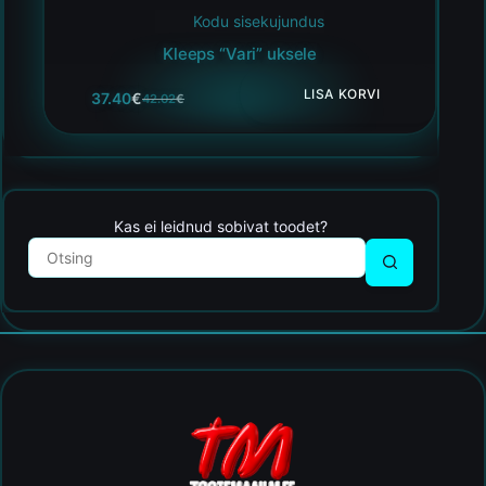
Kodu sisekujundus
Kleeps “Vari” uksele
LISA KORVI
37.40
€
42.02
€
Kas ei leidnud sobivat toodet?