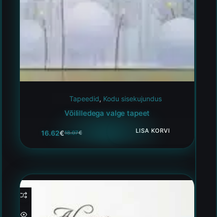
Tapeedid
,
Kodu sisekujundus
Võililledega valge tapeet
LISA KORVI
16.62
€
18.07
€