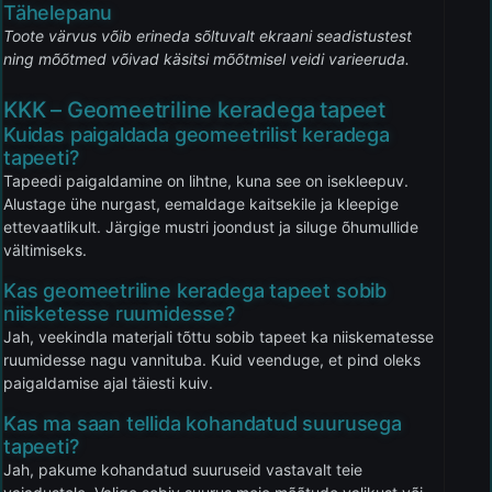
Tähelepanu
Toote värvus võib erineda sõltuvalt ekraani seadistustest
ning mõõtmed võivad käsitsi mõõtmisel veidi varieeruda.
KKK – Geomeetriline keradega tapeet
Kuidas paigaldada geomeetrilist keradega
tapeeti?
Tapeedi paigaldamine on lihtne, kuna see on isekleepuv.
Alustage ühe nurgast, eemaldage kaitsekile ja kleepige
ettevaatlikult. Järgige mustri joondust ja siluge õhumullide
vältimiseks.
Kas geomeetriline keradega tapeet sobib
niisketesse ruumidesse?
Jah, veekindla materjali tõttu sobib tapeet ka niiskematesse
ruumidesse nagu vannituba. Kuid veenduge, et pind oleks
paigaldamise ajal täiesti kuiv.
Kas ma saan tellida kohandatud suurusega
tapeeti?
Jah, pakume kohandatud suuruseid vastavalt teie