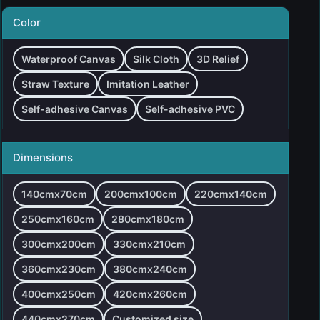
Color
Waterproof Canvas
Silk Cloth
3D Relief
Straw Texture
Imitation Leather
Self-adhesive Canvas
Self-adhesive PVC
Dimensions
140cmx70cm
200cmx100cm
220cmx140cm
250cmx160cm
280cmx180cm
300cmx200cm
330cmx210cm
360cmx230cm
380cmx240cm
400cmx250cm
420cmx260cm
440cmx270cm
Customized size