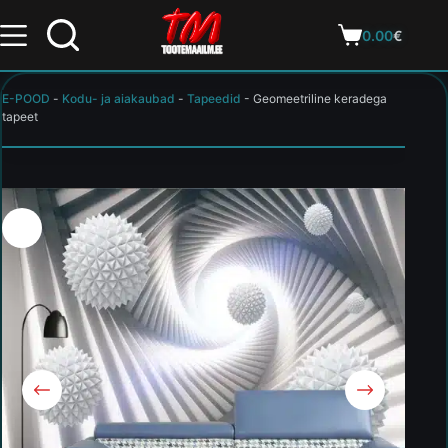
0.00
€
E-POOD
-
Kodu- ja aiakaubad
-
Tapeedid
-
Geomeetriline keradega
tapeet