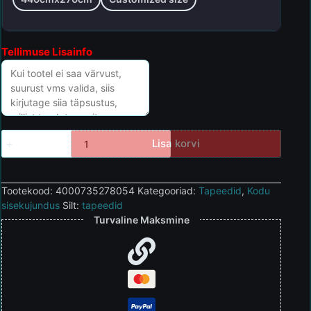
Tellimuse Lisainfo
Lisa korvi
Tootekood:
4000735278054
Kategooriad:
Tapeedid
,
Kodu
sisekujundus
Silt:
tapeedid
Turvaline Maksmine