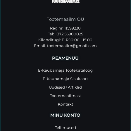
Tootemaailm OÜ
Reg nr: 11599230
Tel: +372 56900025
Klienditugi: E-R 10:00 - 15.00
Email:
tootemaailm@gmail.com
PEAMENÜÜ
E-Kaubamaja Tootekataloog
E-Kaubamaja Sisukaart
Uudised / Artiklid
Tootemaailmast
Kontakt
MINU KONTO
Tellimused