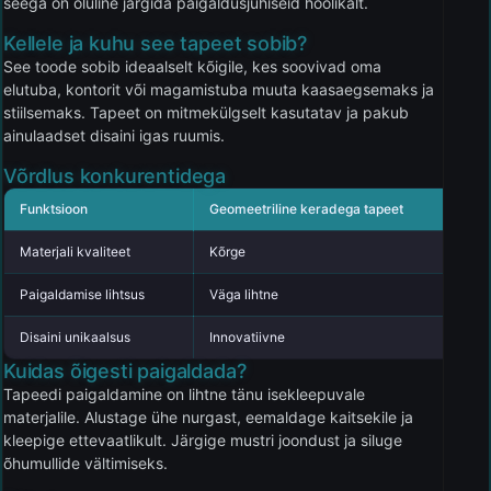
seega on oluline järgida paigaldusjuhiseid hoolikalt.
Kellele ja kuhu see tapeet sobib?
See toode sobib ideaalselt kõigile, kes soovivad oma
elutuba, kontorit või magamistuba muuta kaasaegsemaks ja
stiilsemaks. Tapeet on mitmekülgselt kasutatav ja pakub
ainulaadset disaini igas ruumis.
Võrdlus konkurentidega
Funktsioon
Geomeetriline keradega tapeet
K
Materjali kvaliteet
Kõrge
K
Paigaldamise lihtsus
Väga lihtne
K
Disaini unikaalsus
Innovatiivne
K
Kuidas õigesti paigaldada?
Tapeedi paigaldamine on lihtne tänu isekleepuvale
materjalile. Alustage ühe nurgast, eemaldage kaitsekile ja
kleepige ettevaatlikult. Järgige mustri joondust ja siluge
õhumullide vältimiseks.