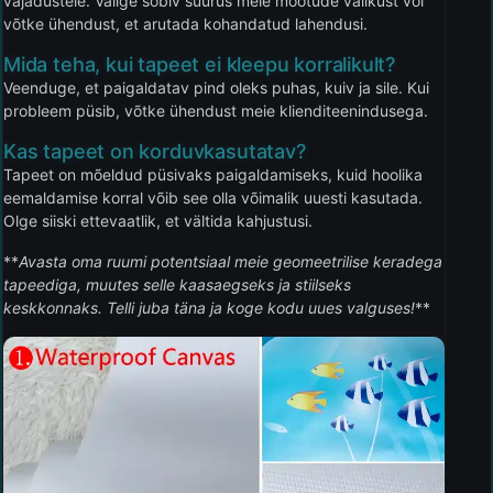
vajadustele. Valige sobiv suurus meie mõõtude valikust või
võtke ühendust, et arutada kohandatud lahendusi.
Mida teha, kui tapeet ei kleepu korralikult?
Veenduge, et paigaldatav pind oleks puhas, kuiv ja sile. Kui
probleem püsib, võtke ühendust meie klienditeenindusega.
Kas tapeet on korduvkasutatav?
Tapeet on mõeldud püsivaks paigaldamiseks, kuid hoolika
eemaldamise korral võib see olla võimalik uuesti kasutada.
Olge siiski ettevaatlik, et vältida kahjustusi.
**
Avasta oma ruumi potentsiaal meie geomeetrilise keradega
tapeediga, muutes selle kaasaegseks ja stiilseks
keskkonnaks. Telli juba täna ja koge kodu uues valguses!
**