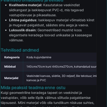
Kvaliteetne materjal:
Kasutatakse veekindlat
siidkangast ja isekleepuvat PVC-d, mis tagavad
vastupidavuse ja pikaealisuse.
Lihtne paigaldus:
Isekleepuv materjal võimaldab kiiret
ja mugavat paigaldust, säästes sinu aega ja vaeva.
Luksuslik disain:
Geomeetrilised mustrid koos
elegantsete keradega loovad unikaalse ja kaasaegse
välimuse.
Tehnilised andmed
Kategooria
Kodu kujundamine
Mõõdud
140cmx70cm kuni 440cmx270cm, kohandatud suurused sa
Veekindel kanvas, siidriie, 3D reljeef, õle tekstuur, imitatsio
Materjalid
kanvas ja PVC
Mida peaksid teadma enne ostu
Kuigi geomeetriline keradega tapeet on veekindel ja
vastupidav, võib selle lõplik välimus sõltuda paigaldamise
täpsusest. Mõni materjal võib olla tundlikum niiskuse suhtes,