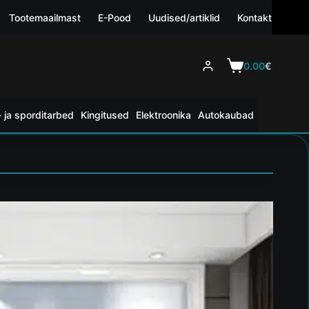
Tootemaailmast
E-Pood
Uudised/artiklid
Kontakt
0.00
€
 ja sporditarbed
Kingitused
Elektroonika
Autokaubad