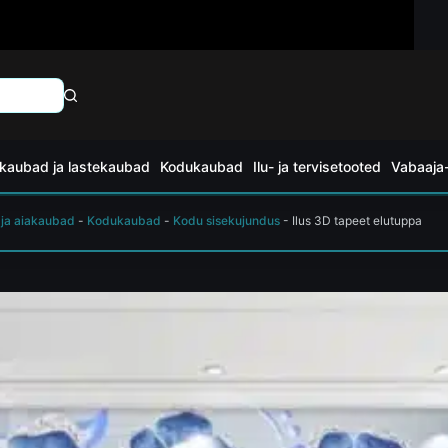
kaubad ja lastekaubad
Kodukaubad
Ilu- ja tervisetooted
Vabaaja-
 ja aiakaubad
-
Kodukaubad
-
Kodu sisekujundus
-
Ilus 3D tapeet elutuppa