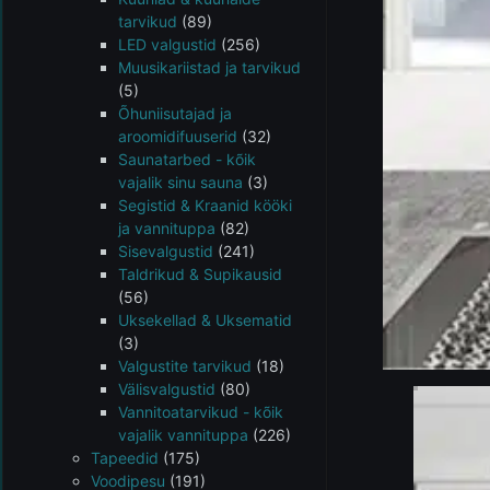
tarvikud
(89)
LED valgustid
(256)
Muusikariistad ja tarvikud
(5)
Õhuniisutajad ja
aroomidifuuserid
(32)
Saunatarbed - kõik
vajalik sinu sauna
(3)
Segistid & Kraanid kööki
ja vannituppa
(82)
Sisevalgustid
(241)
Taldrikud & Supikausid
(56)
Uksekellad & Uksematid
(3)
Valgustite tarvikud
(18)
Välisvalgustid
(80)
Vannitoatarvikud - kõik
vajalik vannituppa
(226)
Tapeedid
(175)
Voodipesu
(191)