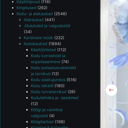
Käsitööpood
(116)
Kingitused
(292)
Kodu- ja aiakaubad
(2546)
Aiakaubad
(441)
Jõulutuled ja valgusketid
(34)
Kardinate müük
(232)
Kodukaubad
(1894)
Käsitööriistad
(112)
Kodu korrashoid ja
organiseerimine
(74)
Kodu puhastusvahendid
ja tarvikud
(12)
Kodu sisekujundus
(516)
Kodu tekstiil
(180)
Kodu turvatarvikud
(26)
Kodutehnika ja -seadmed
(12)
Köögi ja vannitoa
valgustid
(4)
Köögitarbed
(198)
Küünlad & küünalde