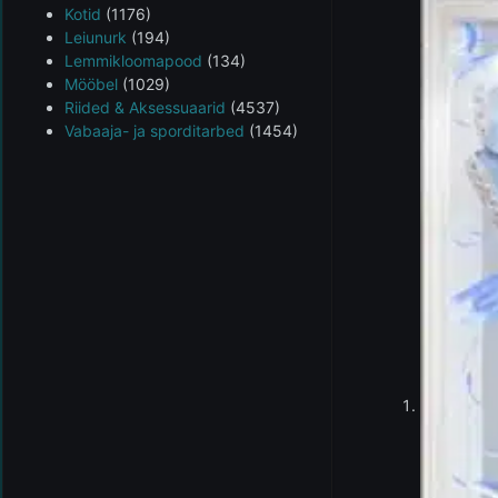
Kotid
(1176)
Leiunurk
(194)
Lemmikloomapood
(134)
Mööbel
(1029)
Riided & Aksessuaarid
(4537)
Vabaaja- ja sporditarbed
(1454)