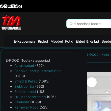
E-Kaubamaja
Riided
Mööbel
Kotid
Ehted & Kellad
Beebi
E-POOD
-
Kodu-
E-POOD: Tootekategooriad
Autokaubad
(327)
Beebikaubad ja lastekaubad
(1706)
Ehted & Kellad
(1095)
Elektroonika
(652)
Erootikapood
(183)
Ilu- ja tervisetooted
(926)
Jalanõud
(1099)
Karnevali Pood
(525)